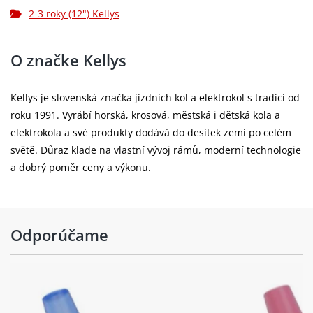
2-3 roky (12") Kellys
blatníky:
plastic
doplňky:
training wheels, bell
O značke Kellys
brzdové lanká:
steel
Kellys je slovenská značka jízdních kol a elektrokol s tradicí od
roku 1991. Vyrábí horská, krosová, městská i dětská kola a
elektrokola a své produkty dodává do desítek zemí po celém
světě. Důraz klade na vlastní vývoj rámů, moderní technologie
a dobrý poměr ceny a výkonu.
Odporúčame