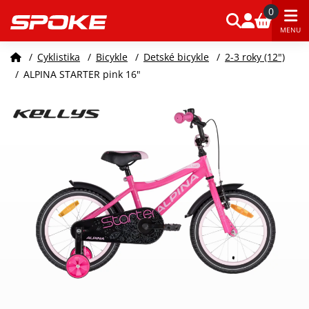
0
MENU
/
Cyklistika
/
Bicykle
/
Detské bicykle
/
2-3 roky (12")
/
ALPINA STARTER pink 16"