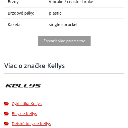
Brzdy:
V-brake / coaster brake
Brzdové páky:
plastic
Kazeta:
single sprocket
Řetěz:
KMC 410
Zobraziť viac parametrov
Kliky:
steel (32T chainwheel)
Středové složení:
steel
Viac o značke Kellys
Hlavové složení:
threaded
Pedály:
plastic
Ráfky:
KLS 20 305x20 (20 holes)
Cyklistika Kellys
Přední náboj:
steel / coaster brake hub (20 holes)
Bicykle Kellys
Pláště:
RUBENA Winner 47-305 (16x1.75x2)
Detské bicykle Kellys
výplet kola:
steel