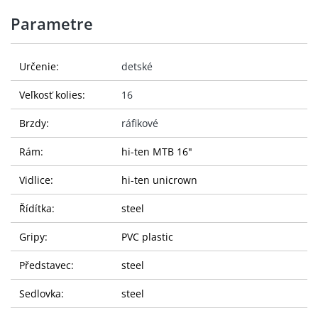
Parametre
Určenie:
detské
Veľkosť kolies:
16
Brzdy:
ráfikové
Rám:
hi-ten MTB 16"
Vidlice:
hi-ten unicrown
Řídítka:
steel
Gripy:
PVC plastic
Představec:
steel
Sedlovka:
steel