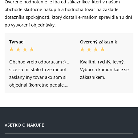
Overené hodnotenie je iba od zákazníkov, ktorí v našom
obchode skutočne nakúpili a hodnotia tovar na základe
dotazníka spokojnosti, ktorý dostali e-mailom spravidla 10 dní
po vytvorení objednávky.
Tyryael
Overený zákazník
Obchod vrelo odporucam :) ..
Kvalitní, rychlý, levný.
sice sa mi stalo to ze mi bol
Výborná komunikace se
zaslany iny tovar ako som si
zákazníkem.
objednal (konretne pedale,
velmi podobne vyzorovo aj
nazvovo, takze pomylit sa
bolo lahke) avsak bolo to
okamzite (do 1 hodiny)
vyriesene k mojej spokojnosti
VŠETKO O NÁKUPE
.. obchod reagoval na