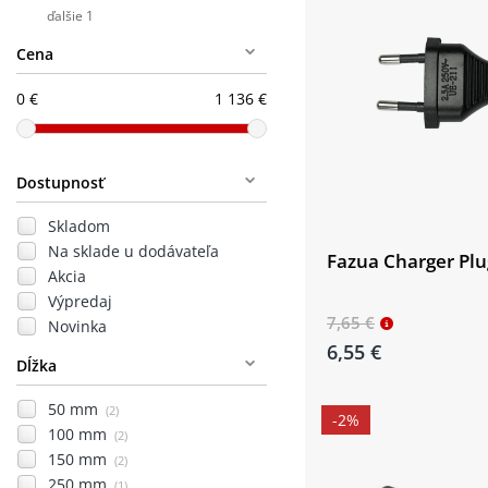
ďalšie 1
Cena
0 €
1 136 €
Dostupnosť
Skladom
Na sklade u dodávateľa
Fazua Charger Plu
Akcia
Výpredaj
7,65 €
Novinka
6,55 €
Dĺžka
50 mm
(2)
-2%
100 mm
(2)
150 mm
(2)
250 mm
(1)