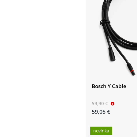
Bosch Y Cable
59,90 €
59,05 €
novinka