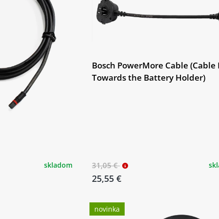
Bosch PowerMore Cable (Cable 
Towards the Battery Holder)
skladom
31,05 €
sk
25,55 €
novinka