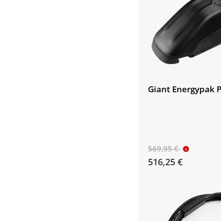
Giant Energypak 
569,95 €
516,25 €