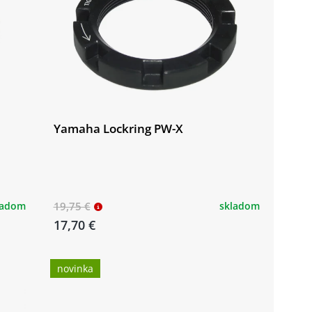
Yamaha Lockring PW-X
ladom
19,75 €
skladom
17,70 €
novinka