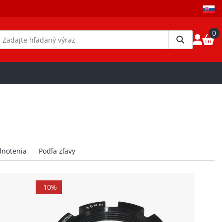
0
-10%