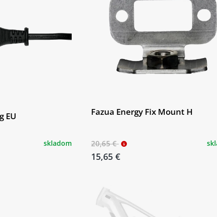
Fazua Energy Fix Mount H
g EU
skladom
20,65 €
sk
15,65 €