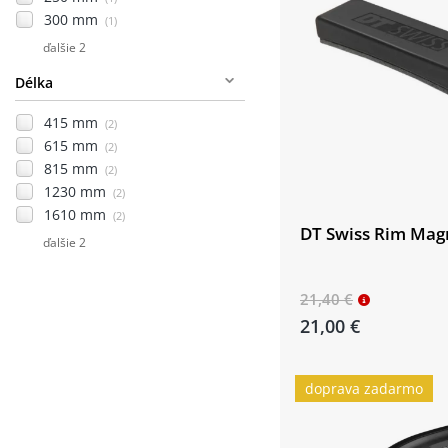
300 mm
(1)
ďalšie 2
Délka
415 mm
(2)
615 mm
(2)
815 mm
(2)
1230 mm
(2)
1610 mm
(2)
DT Swiss Rim Mag
ďalšie 2
21,40 €
21,00 €
doprava zadarmo