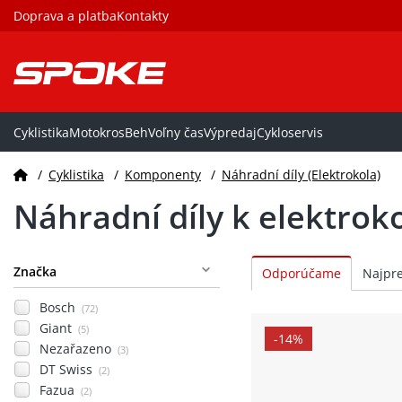
Doprava a platba
Kontakty
Cyklistika
Motokros
Beh
Voľny čas
Výpredaj
Cykloservis
/
Cyklistika
/
Komponenty
/
Náhradní díly (Elektrokola)
Náhradní díly k elektro
Značka
Bosch
(72)
Giant
(5)
-14%
Nezařazeno
(3)
DT Swiss
(2)
Fazua
(2)