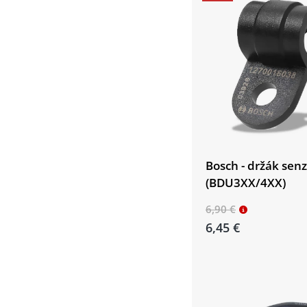
Bosch - držák senz
(BDU3XX/4XX)
6,90 €
6,45 €