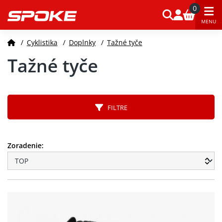
0
MENU
/
Cyklistika
/
Doplnky
/
Tažné tyče
Tažné tyče
FILTRE
Zoradenie: