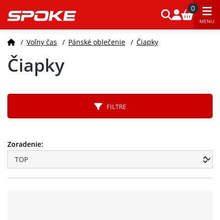
0
MENU
/
Voľny čas
/
Pánské oblečenie
/
Čiapky
Čiapky
FILTRE
Zoradenie: