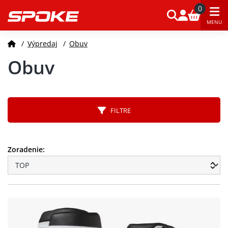
0
MENU
/
Výpredaj
/
Obuv
Obuv
FILTRE
Zoradenie: