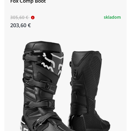
Fox Comp Boot
305,60 €
skladom
203,60 €