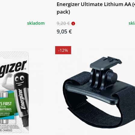
Energizer Ultimate Lithium AA (
pack)
skladom
9,20 €
sk
9,05 €
-12%