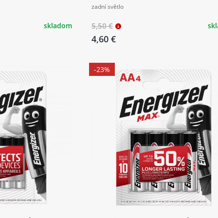
zadní světlo
skladom
5,50 €
sk
4,60 €
-23%