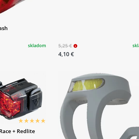
lash
skladom
5,25 €
sk
4,10 €
Race + Redlite