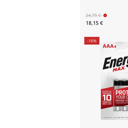
24,75 €
18,15 €
-16%