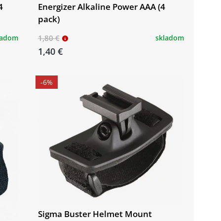
4
Energizer Alkaline Power AAA (4
pack)
ladom
1,80 €
skladom
1,40 €
-6%
Sigma Buster Helmet Mount