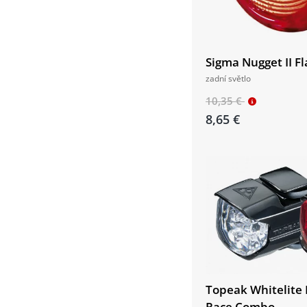
Sigma Nugget II F
zadní světlo
10,35 €
8,65 €
Topeak Whitelite 
Race Combo