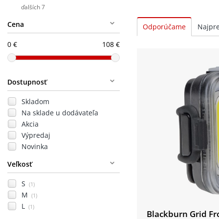
ďalších 7
Cena
0 €
108 €
Dostupnosť
Skladom
Na sklade u dodávateľa
Akcia
Výpredaj
Novinka
Veľkosť
S
(1)
M
(1)
L
(1)
Blackburn Grid Fr