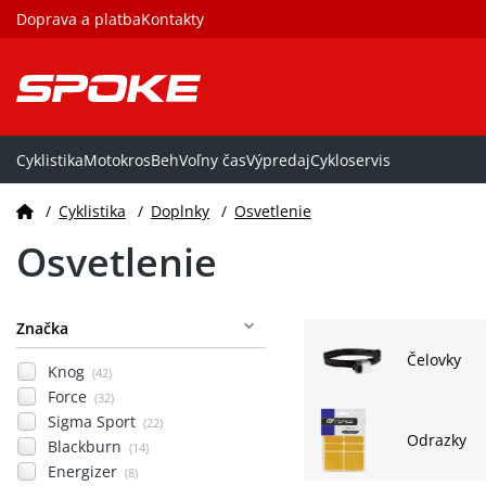
Doprava a platba
Kontakty
Cyklistika
Motokros
Beh
Voľny čas
Výpredaj
Cykloservis
/
Cyklistika
/
Doplnky
/
Osvetlenie
Osvetlenie
Značka
Čelovky
Knog
(42)
Force
(32)
Sigma Sport
(22)
Odrazky
Blackburn
(14)
Energizer
(8)