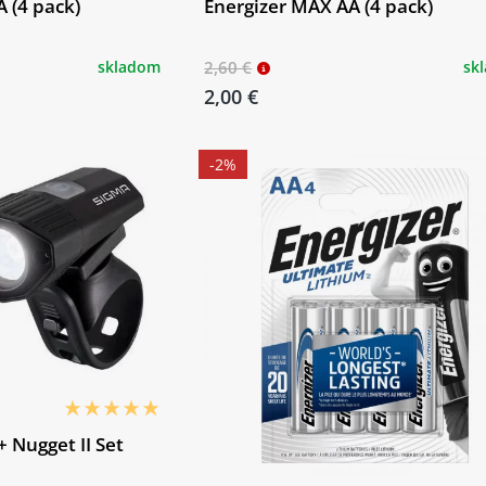
 (4 pack)
Energizer MAX AA (4 pack)
skladom
2,60 €
sk
2,00 €
-2%
 Nugget II Set