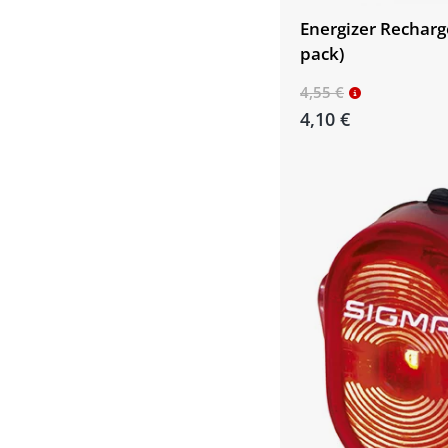
Energizer Recharg
pack)
4,55 €
4,10 €