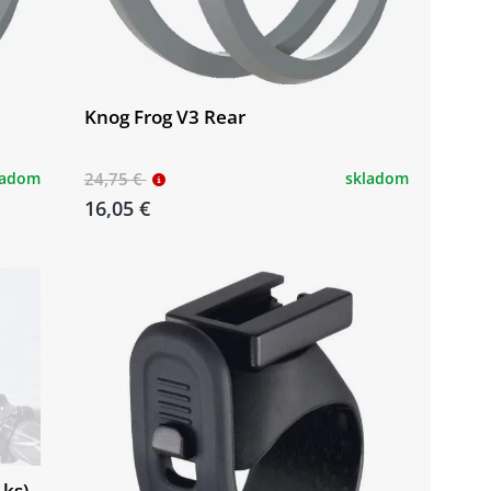
Knog Frog V3 Rear
ladom
24,75 €
skladom
16,05 €
 ks)