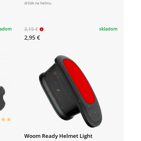
držák na helmu
ladom
3,15 €
skladom
2,95 €
Woom Ready Helmet Light