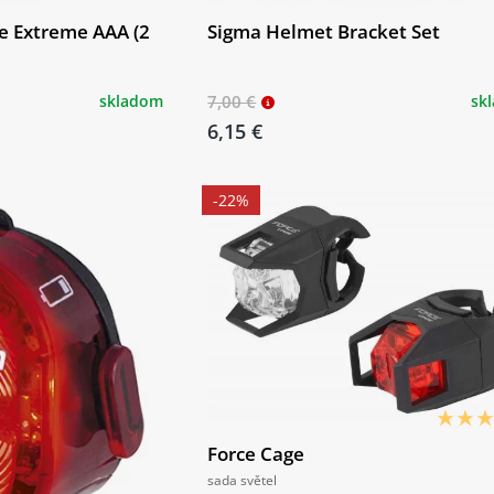
e Extreme AAA (2
Sigma Helmet Bracket Set
skladom
7,00 €
sk
6,15 €
-22%
Force Cage
sada světel