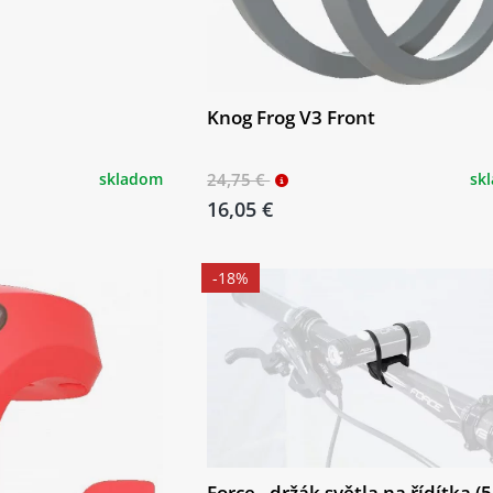
Knog Frog V3 Front
skladom
24,75 €
sk
16,05 €
-18%
Force - držák světla na řídítka (5