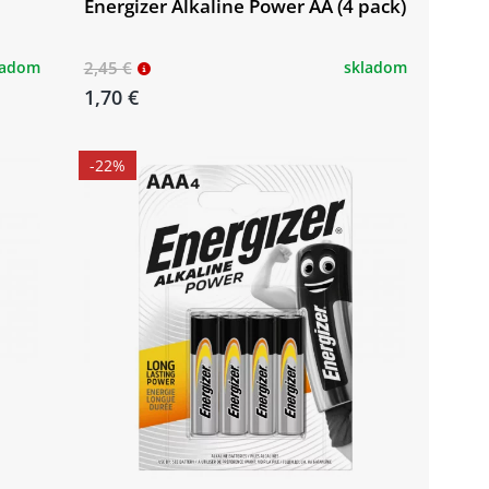
Energizer Alkaline Power AA (4 pack)
ladom
2,45 €
skladom
1,70 €
-22%