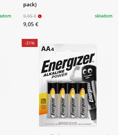
pack)
ladom
9,95 €
skladom
9,05 €
-31%