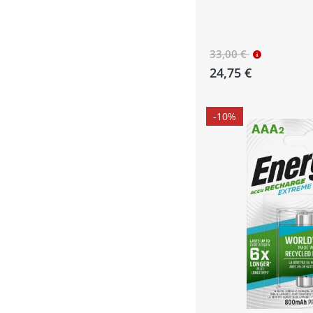
33,00 €
24,75 €
-10%