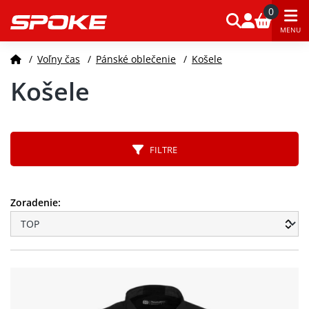
0
MENU
/
Voľny čas
/
Pánské oblečenie
/
Košele
Košele
FILTRE
Zoradenie: