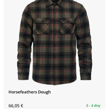
Horsefeathers Dough
66,05 €
3 - 4 dny