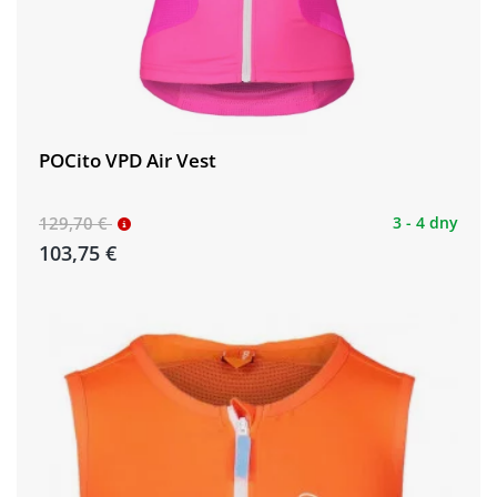
POCito VPD Air Vest
129,70 €
3 - 4 dny
103,75 €