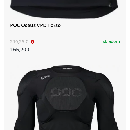
POC Oseus VPD Torso
210,25 €
skladom
165,20 €