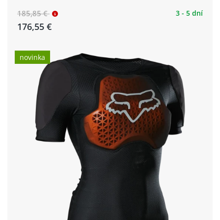
185,85 €
3 - 5 dní
176,55 €
novinka