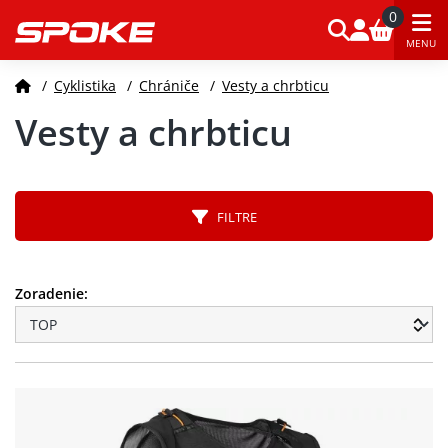
0
MENU
/
Cyklistika
/
Chrániče
/
Vesty a chrbticu
Vesty a chrbticu
FILTRE
Zoradenie: