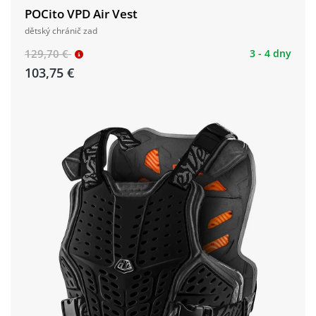
POCito VPD Air Vest
dětský chránič zad
129,70 €
3 - 4 dny
103,75 €