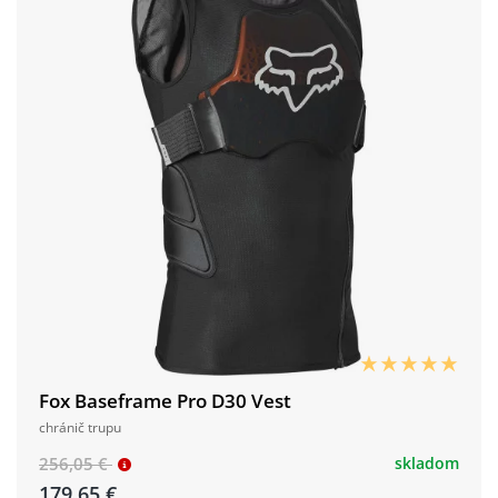
Fox Baseframe Pro D30 Vest
chránič trupu
256,05 €
skladom
179,65 €