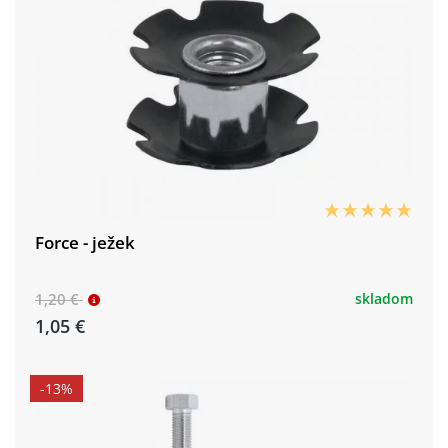
Force - ježek
1,20 €
skladom
1,05 €
-13%