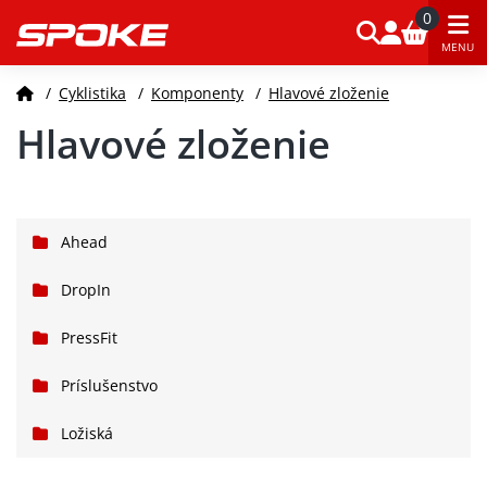
0
MENU
/
Cyklistika
/
Komponenty
/
Hlavové zloženie
Hlavové zloženie
Ahead
DropIn
PressFit
Príslušenstvo
Ložiská