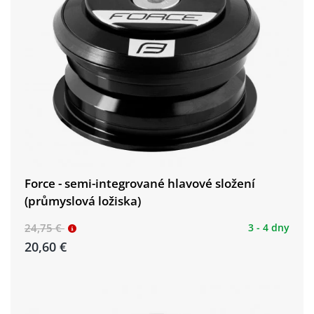
Force - semi-integrované hlavové složení
(průmyslová ložiska)
24,75 €
3 - 4 dny
20,60 €