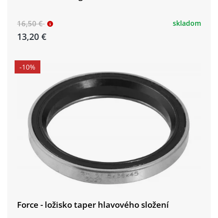
16,50 €
skladom
13,20 €
-10%
Force - ložisko taper hlavového složení