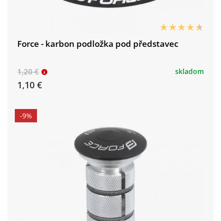
Force - karbon podložka pod představec
1,20 €
skladom
1,10 €
-9%