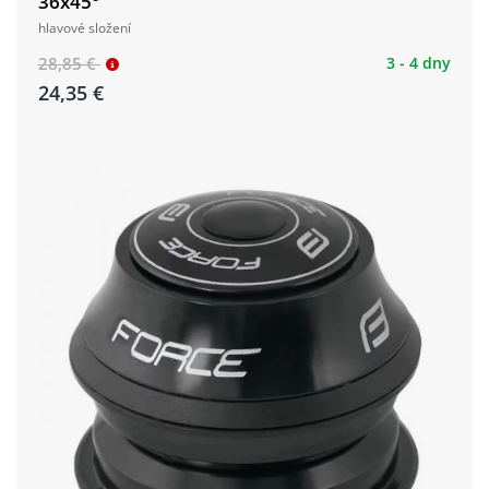
36x45°
hlavové složení
28,85 €
3 - 4 dny
24,35 €