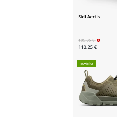
Sidi Aertis
185,85 €
110,25 €
novinka