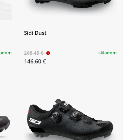
Sidi Dust
ladom
268,45 €
skladom
146,60 €