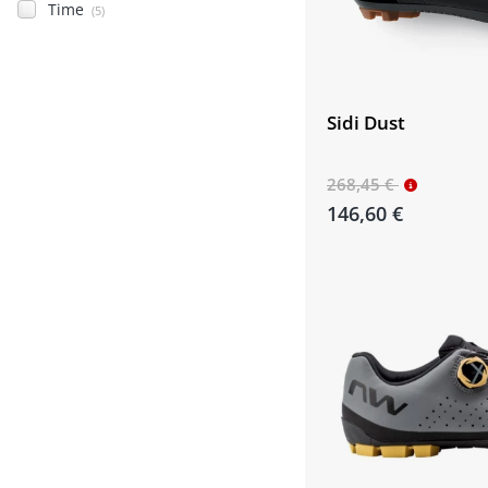
Time
(5)
Sidi Dust
268,45 €
146,60 €