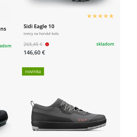
Sidi Eagle 10
ens
tretry na horské kolo
268,45 €
skladom
ladom
146,60 €
novinka