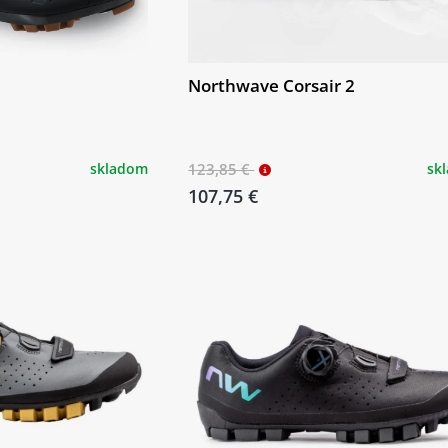
Northwave Corsair 2
skladom
123,85 €
sk
107,75 €