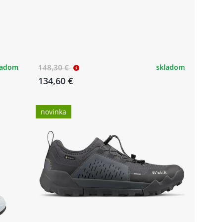
ladom
148,30 €
skladom
134,60 €
novinka