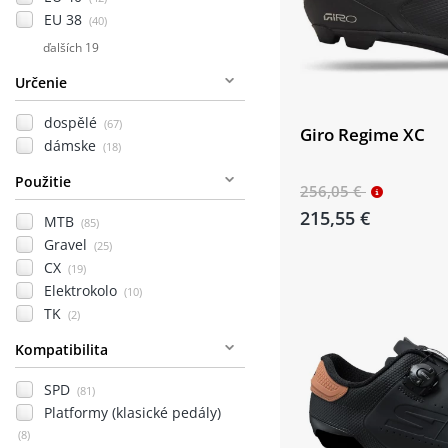
EU 38
(40)
ďalších 19
Určenie
dospělé
(67)
Giro Regime XC
dámske
(18)
Použitie
256,05 €
215,55 €
MTB
(85)
Gravel
(25)
CX
(19)
Elektrokolo
(10)
TK
(2)
Kompatibilita
SPD
(81)
Platformy (klasické pedály)
(8)