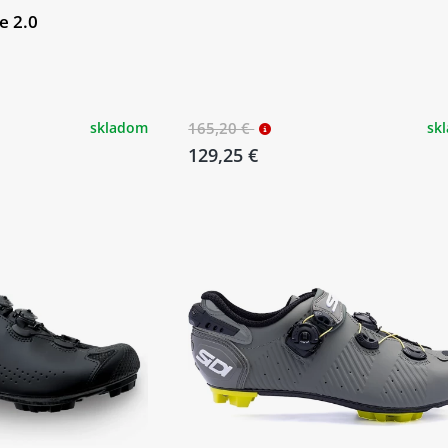
e 2.0
skladom
165,20 €
sk
129,25 €