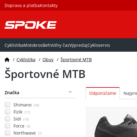
Doprava a platba
Kontakty
Cyklistika
Motokros
Beh
Voľny čas
Výpredaj
Cykloservis
/
Cyklistika
/
Obuv
/
Športovné MTB
Športovné MTB
Značka
Shimano
(38)
Fizik
(17)
Sidi
(10)
Force
(9)
Northwave
(7)