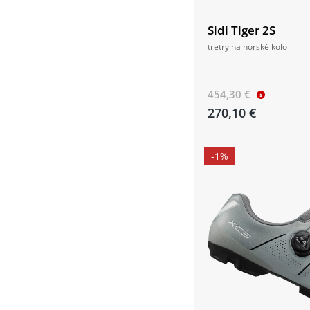
Sidi Tiger 2S
tretry na horské kolo
454,30 €
270,10 €
-1%