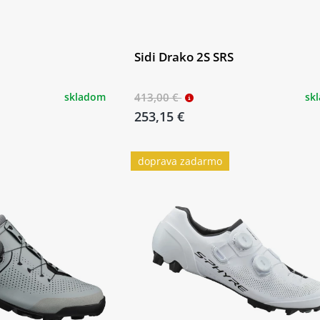
Sidi Drako 2S SRS
skladom
413,00 €
sk
253,15 €
doprava zadarmo