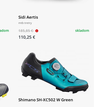
Sidi Aertis
mtb tretry
ladom
185,85 €
skladom
110,25 €
Shimano SH-XC502 W Green