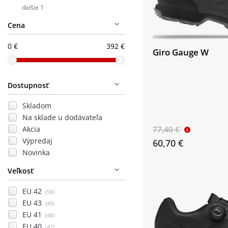
ďalšie 1
Cena
0 €
392 €
Giro Gauge W
Dostupnosť
Skladom
Na sklade u dodávateľa
77,40 €
Akcia
Výpredaj
60,70 €
Novinka
Veľkosť
EU 42
(58)
EU 43
(49)
EU 41
(48)
EU 40
(42)