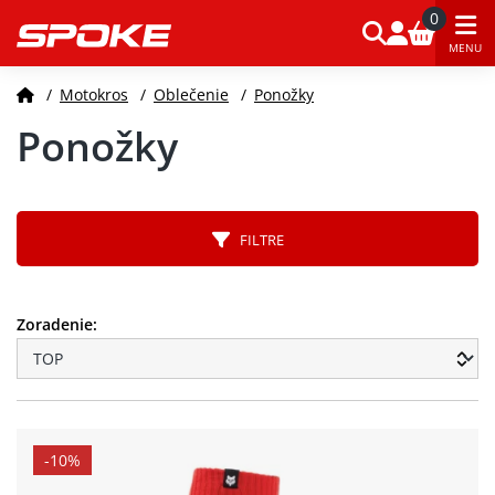
0
MENU
/
Motokros
/
Oblečenie
/
Ponožky
Ponožky
FILTRE
Zoradenie:
-10%