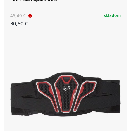
45,40 €
skladom
30,50 €