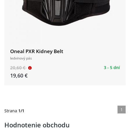
Oneal PXR Kidney Belt
ledvinový pás
20,60 €
3 - 5 dní
19,60 €
1
Strana
1/1
Hodnotenie obchodu