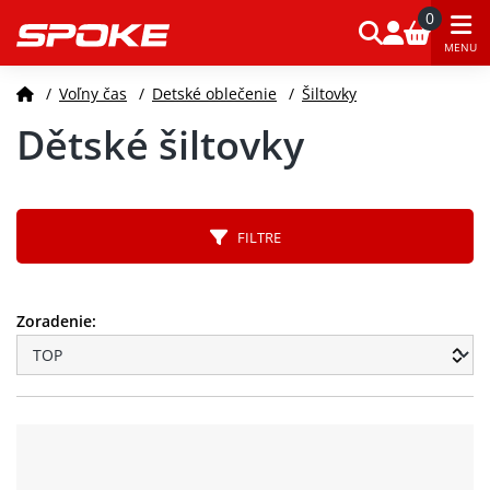
0
MENU
/
Voľny čas
/
Detské oblečenie
/
Šiltovky
Dětské šiltovky
FILTRE
Zoradenie: