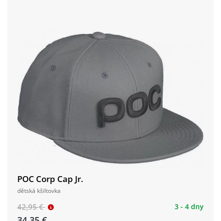
POC Corp Cap Jr.
dětská kšiltovka
42,95 €
3 - 4 dny
34,35 €