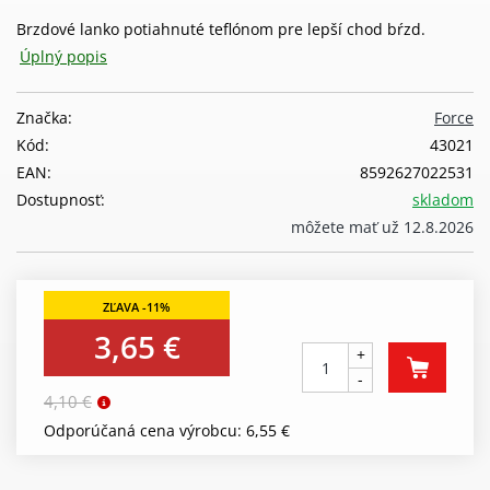
Brzdové lanko potiahnuté teflónom pre lepší chod bŕzd.
Úplný popis
Značka:
Force
Kód:
43021
EAN:
8592627022531
Dostupnosť:
skladom
môžete mať už 12.8.2026
3,65 €
+
-
4,10 €
Odporúčaná cena výrobcu: 6,55 €