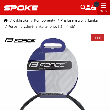
0
MENU
/
Cyklistika
/
Komponenty
/
Príslušenstvo
/
Lanka
/
Force - brzdové lanko teflonové 2m (mtb)
-11%