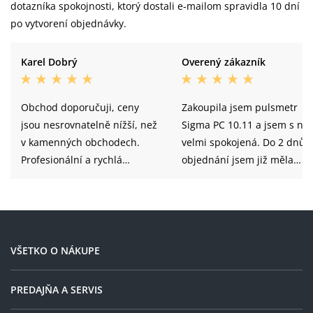
dotazníka spokojnosti, ktorý dostali e-mailom spravidla 10 dní
po vytvorení objednávky.
Karel Dobrý
Overený zákazník
Obchod doporučuji, ceny
Zakoupila jsem pulsmetr
jsou nesrovnatelně nížší, než
Sigma PC 10.11 a jsem s ní
v kamenných obchodech.
velmi spokojená. Do 2 dnů 
Profesionální a rychlá
objednání jsem již měla
komunikace.
pulsmetr doma. Objednáv
tedy ještě jeden, tentokrát
jako dárek pod stromeček.
VŠETKO O NÁKUPE
PREDAJŇA A SERVIS