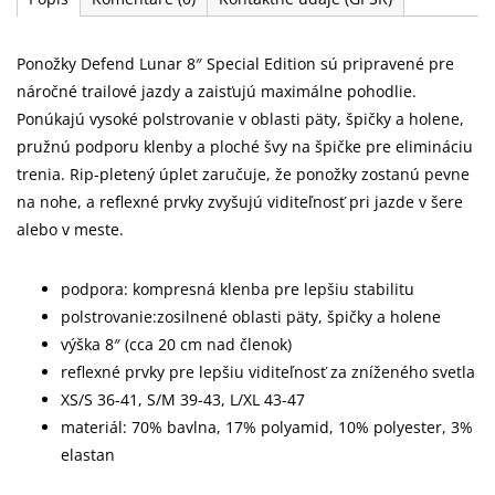
Ponožky Defend Lunar 8″ Special Edition sú pripravené pre
náročné trailové jazdy a zaisťujú maximálne pohodlie.
Ponúkajú vysoké polstrovanie v oblasti päty, špičky a holene,
pružnú podporu klenby a ploché švy na špičke pre elimináciu
trenia. Rip-pletený úplet zaručuje, že ponožky zostanú pevne
na nohe, a reflexné prvky zvyšujú viditeľnosť pri jazde v šere
alebo v meste.
podpora: kompresná klenba pre lepšiu stabilitu
polstrovanie:zosilnené oblasti päty, špičky a holene
výška 8″ (cca 20 cm nad členok)
reflexné prvky pre lepšiu viditeľnosť za zníženého svetla
XS/S 36-41, S/M 39-43, L/XL 43-47
materiál: 70% bavlna, 17% polyamid, 10% polyester, 3%
elastan