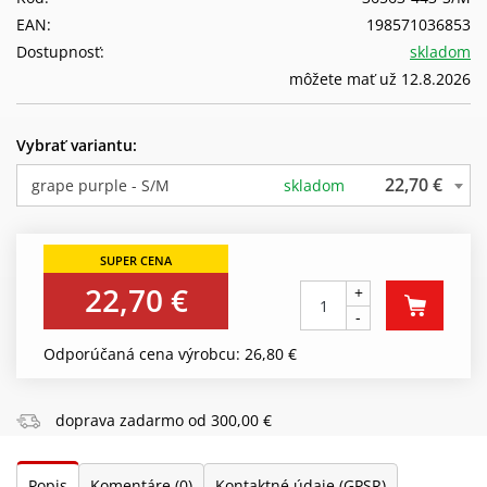
EAN:
198571036853
Dostupnosť:
skladom
môžete mať už 12.8.2026
Vybrať variantu:
22,70 €
grape purple - S/M
skladom
22,70 €
+
-
Odporúčaná cena výrobcu: 26,80 €
doprava zadarmo od 300,00 €
Popis
Komentáre
(0)
Kontaktné údaje (GPSR)