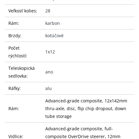
Veľkosť kolies:
28
Rám:
karbon
Brzdy:
kotúčové
Počet
1x12
rýchlostí:
Teleskopická
ano
sedlovka:
Ráfky:
alu
Advanced-grade composite, 12x142mm
Rám:
thru-axle, disc, flip chip dropout, down
tube storage
Advanced-grade composite, full-
Vidlice:
composite OverDrive steerer, 12mm