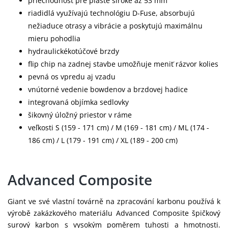
priechodnosť pre plášte široké až 53 mm
riadidlá využívajú technológiu D-Fuse, absorbujú
nežiaduce otrasy a vibrácie a poskytujú maximálnu
mieru pohodlia
hydraulickékotúčové brzdy
flip chip na zadnej stavbe umožňuje meniť rázvor kolies
pevná os vpredu aj vzadu
vnútorné vedenie bowdenov a brzdovej hadice
integrovaná objímka sedlovky
šikovný úložný priestor v ráme
veľkosti S (159 - 171 cm) / M (169 - 181 cm) / ML (174 -
186 cm) / L (179 - 191 cm) / XL (189 - 200 cm)
Advanced Composite
Giant ve své vlastní továrně na zpracování karbonu používá k
výrobě zakázkového materiálu Advanced Composite špičkový
surový karbon s vysokým poměrem tuhosti a hmotnosti.