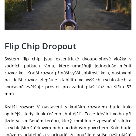
Flip Chip Dropout
Systém flip chip jsou excentrické dvoupolohové vložky v
zadních patkách rámu, které umožňují jednoduše měnit
rozvor kol. Kratší rozvor přináší vyšší „hbitost“ kola, nastavení
na delší rozvor zlepšuje stabilitu ve vyšších rychlostech a
současně zvětšuje prostor pro zadní plášť (až na šířku 53
mm).
Kratší rozvor:
V nastavení s kratším rozvorem bude kolo
agilnější, tedy jinak řečeno „hbitější“. To je ideální volba při
jízdě ve smíšeném terénu, který kombinuje zpevněné silnice
s rychlejším štěrkovým nebo podobným povrchem. Kolo bude
snáze ovladatelné a v případě, že použijete spíše užší pláště