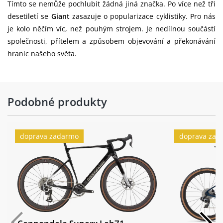
Tímto se nemůže pochlubit žádná jiná značka. Po více než tři
desetiletí se
Giant
zasazuje o popularizace cyklistiky. Pro nás
Přední náboj:
Giant alloy, 12mm thru-axle
je kolo něčím víc, než pouhým strojem. Je nedílnou součástí
Pláště:
Giant Crosscut Grip, 700x45c, tubeless
společnosti, přítelem a způsobem objevování a překonávání
hranic našeho světa.
Zadní ráfek:
Giant P-X2 Disc wheelset, alloy
Zadní náboj:
Giant alloy, 12mm thru-axle
Zadní plášť:
Giant Crosscut Grip, 700x45c, tubeless
Podobné produkty
doprava zadarmo
doprava zad