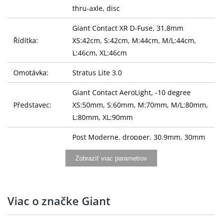
thru-axle, disc
Giant Contact XR D-Fuse, 31.8mm
Řídítka:
XS:42cm, S:42cm, M:44cm, M/L:44cm,
L:46cm, XL:46cm
Omotávka:
Stratus Lite 3.0
Giant Contact AeroLight, -10 degree
Představec:
XS:50mm, S:60mm, M:70mm, M/L:80mm,
L:80mm, XL:90mm
Post Moderne, dropper, 30.9mm, 30mm
suspension XS:365mm, S:415mm,
Sedlovka:
Zobraziť viac parametrov
M:415mm, M/L:415mm, L:415mm,
XL:415mm
Sedlo:
Giant Grit
Viac o značke Giant
Řazení:
SRAM Apex 1, 1x12