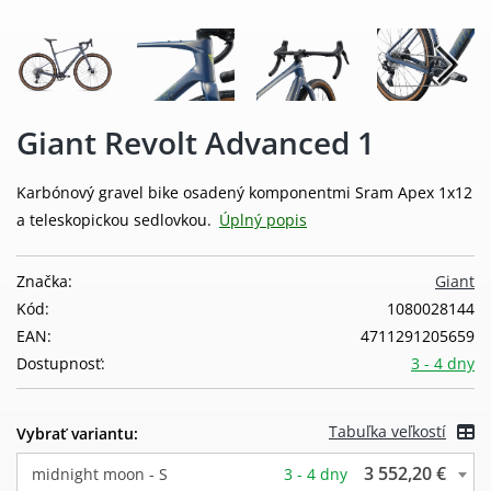
Giant Revolt Advanced 1
Karbónový gravel bike osadený komponentmi Sram Apex 1x12
a teleskopickou sedlovkou.
Úplný popis
Značka:
Giant
Kód:
1080028144
EAN:
4711291205659
Dostupnosť:
3 - 4 dny
Tabuľka veľkostí
Vybrať variantu:
3 552,20 €
midnight moon - S
3 - 4 dny