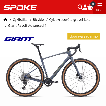
0
MENU
/
Cyklistika
/
Bicykle
/
Cyklokrosová a gravel kola
/
Giant Revolt Advanced 1
doprava zadarmo