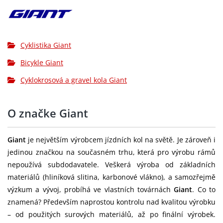
Přehazovačka:
SRAM Apex XPLR
Brzdy:
SRAM Apex hydraulic
Cyklistika Giant
Brzdové páky:
SRAM Rival 1, left lever dropper switch
Bicykle Giant
Brzdové
Giant MPH rotors [F]160mm, [R]160mm
Cyklokrosová a gravel kola Giant
kotouče:
Kazeta:
SRAM PG-1231, 12-speed, 11x44
O značke Giant
Řetěz:
SRAM Apex D1
Giant
je největším výrobcem jízdních kol na světě. Je zároveň i
SRAM Apex 1 Wide DUB, 40t XS:170mm,
jedinou značkou na současném trhu, která pro výrobu rámů
Kliky:
S:170mm, M:172.5mm, M/L:172.5mm,
nepoužívá subdodavatele. Veškerá výroba od základních
L:175mm, XL:175mm
materiálů (hliníková slitina, karbonové vlákno), a samozřejmě
Středové
výzkum a vývoj, probíhá ve vlastních továrnách
Giant
. Co to
SRAM DUB, press fit
složení:
znamená? Především naprostou kontrolu nad kvalitou výrobku
– od použitých surových materiálů, až po finální výrobek.
Ráfky:
Giant P-X2 Disc wheelset, alloy