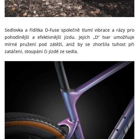
Sedlovka a řídítka D-Fuse společně tlumí vibrace a rázy pro
pohodlnější a efektivnější jízdu. Jejich „D“ tvar umožňuje
mírné pružení pod zátěží, aniž by se zhoršila tuhost při
zatáčení, stoupání či jízdě ze sedla.