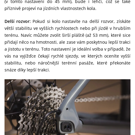
(v tomto nastavení do 45 mm), bude i lehčí, což se také
příznivě projeví na jízdních vlastnostech kola.
Delší rozvor:
Pokud si kolo nastavíte na delší rozvor, získáte
větší stabilitu ve vyšších rychlostech nebo při jízdě v hrubším
terénu. Navíc můžete zvolit širší pláště (až 53 mm), které sice
přidají něco na hmotnosti, ale zase vám poskytnou lepší trakci
a jistotu v terénu. Toto nastavení je ideální volba v případě, že
vás na vyjížďce čekají rychlé sjezdy, ve kterých oceníte vyšší
stabilitu, nebo náročnější terénní pasáže, které překonáte
snáze díky lepší trakci.