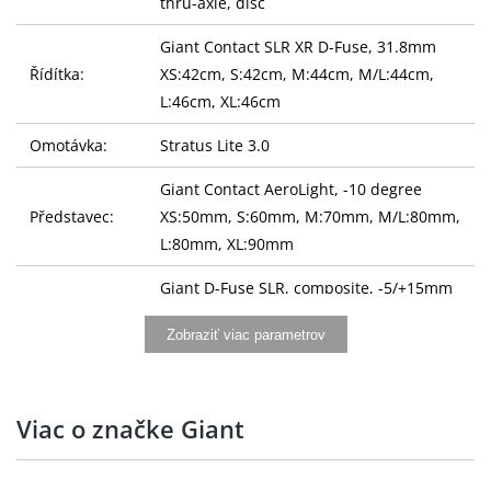
thru-axle, disc
Giant Contact SLR XR D-Fuse, 31.8mm
Řídítka:
XS:42cm, S:42cm, M:44cm, M/L:44cm,
L:46cm, XL:46cm
Omotávka:
Stratus Lite 3.0
Giant Contact AeroLight, -10 degree
Představec:
XS:50mm, S:60mm, M:70mm, M/L:80mm,
L:80mm, XL:90mm
Giant D-Fuse SLR, composite, -5/+15mm
Sedlovka:
offset
Zobraziť viac parametrov
Sedlo:
Giant Grit SL
Řazení:
SRAM Force AXS E1, 2x12
Viac o značke Giant
Přesmykač:
SRAM Force AXS D2
Přehazovačka:
SRAM Force AXS E1