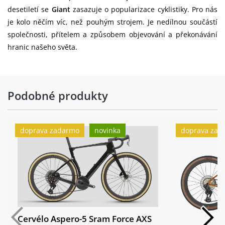
Giant AR alloy, CenterLock, 12mm thru-
desetiletí se
Giant
zasazuje o popularizace cyklistiky. Pro nás
Přední náboj:
axle
je kolo něčím víc, než pouhým strojem. Je nedílnou součástí
společnosti, přítelem a způsobem objevování a překonávání
Pláště:
CADEX GX, 700x40c, tubeless
hranic našeho světa.
Zadní ráfek:
Giant CXR 1 WheelSystem, 35mm
Giant AR alloy, DT350 36t ratchet driver,
Zadní náboj:
CenterLock, 12mm thru-axle
Podobné produkty
Zadní plášť:
CADEX GX, 700x40c, tubeless
doprava zadarmo
novinka
doprava zad
Hmotnost:
8.3 kg
Cervélo Aspero-5 Sram Force AXS