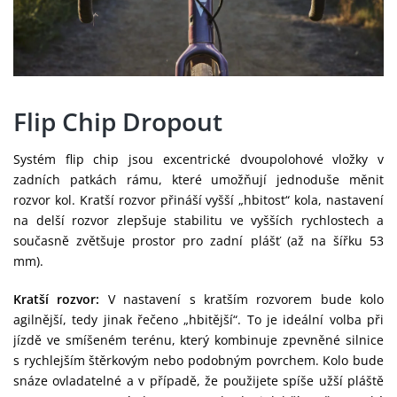
Flip Chip Dropout
Systém flip chip jsou excentrické dvoupolohové vložky v
zadních patkách rámu, které umožňují jednoduše měnit
rozvor kol. Kratší rozvor přináší vyšší „hbitost“ kola, nastavení
na delší rozvor zlepšuje stabilitu ve vyšších rychlostech a
současně zvětšuje prostor pro zadní plášť (až na šířku 53
mm).
Kratší rozvor:
V nastavení s kratším rozvorem bude kolo
agilnější, tedy jinak řečeno „hbitější“. To je ideální volba při
jízdě ve smíšeném terénu, který kombinuje zpevněné silnice
s rychlejším štěrkovým nebo podobným povrchem. Kolo bude
snáze ovladatelné a v případě, že použijete spíše užší pláště