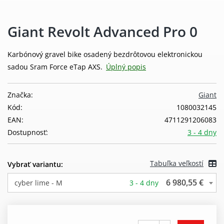
Giant Revolt Advanced Pro 0
Karbónový gravel bike osadený bezdrôtovou elektronickou
sadou Sram Force eTap AXS.
Úplný popis
Značka:
Giant
Kód:
1080032145
EAN:
4711291206083
Dostupnosť:
3 - 4 dny
Tabuľka veľkostí
Vybrať variantu:
6 980,55 €
cyber lime - M
3 - 4 dny