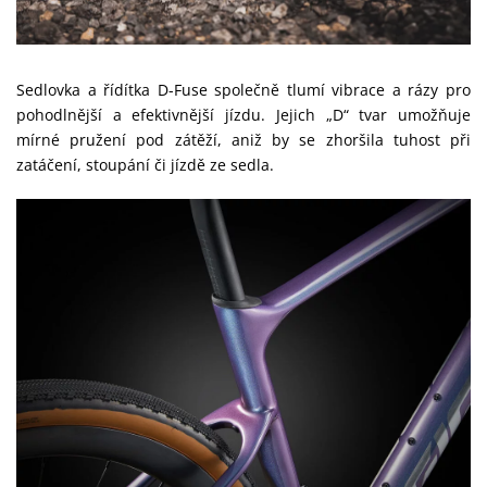
Sedlovka a řídítka D-Fuse společně tlumí vibrace a rázy pro
pohodlnější a efektivnější jízdu. Jejich „D“ tvar umožňuje
mírné pružení pod zátěží, aniž by se zhoršila tuhost při
zatáčení, stoupání či jízdě ze sedla.