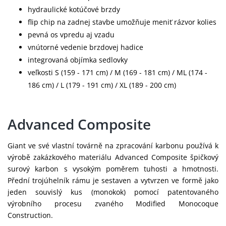
hydraulické kotúčové brzdy
flip chip na zadnej stavbe umožňuje meniť rázvor kolies
pevná os vpredu aj vzadu
vnútorné vedenie brzdovej hadice
integrovaná objímka sedlovky
veľkosti S (159 - 171 cm) / M (169 - 181 cm) / ML (174 -
186 cm) / L (179 - 191 cm) / XL (189 - 200 cm)
Advanced Composite
Giant ve své vlastní továrně na zpracování karbonu používá k
výrobě zakázkového materiálu Advanced Composite špičkový
surový karbon s vysokým poměrem tuhosti a hmotnosti.
Přední trojúhelník rámu je sestaven a vytvrzen ve formě jako
jeden souvislý kus (monokok) pomocí patentovaného
výrobního procesu zvaného Modified Monocoque
Construction.