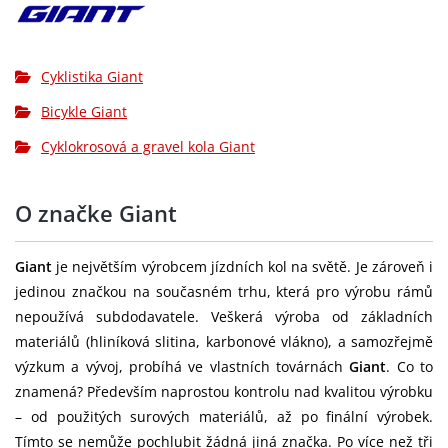
Brzdy:
SRAM Force AXS E1 hydraulic
Cyklistika Giant
Brzdové páky:
SRAM Force AXS E1 hydraulic
Bicykle Giant
Brzdové
SRAM PaceLine rotors [F]160mm,
kotouče:
[R]160mm
Cyklokrosová a gravel kola Giant
Kazeta:
SRAM Force E1, 12-speed, 10x36
O značke Giant
Řetěz:
SRAM Force E1
SRAM Force D2 DUB, 30/43 XS:170mm,
Giant
je největším výrobcem jízdních kol na světě. Je zároveň i
Kliky:
S:170mm, M:172.5mm, M/L:172.5mm,
jedinou značkou na současném trhu, která pro výrobu rámů
L:175mm, XL:175mm
nepoužívá subdodavatele. Veškerá výroba od základních
materiálů (hliníková slitina, karbonové vlákno), a samozřejmě
Středové
výzkum a vývoj, probíhá ve vlastních továrnách
SRAM DUB, press fit
Giant
. Co to
složení:
znamená? Především naprostou kontrolu nad kvalitou výrobku
– od použitých surových materiálů, až po finální výrobek.
Ráfky:
Giant CXR 1 WheelSystem, 35mm
Tímto se nemůže pochlubit žádná jiná značka. Po více než tři