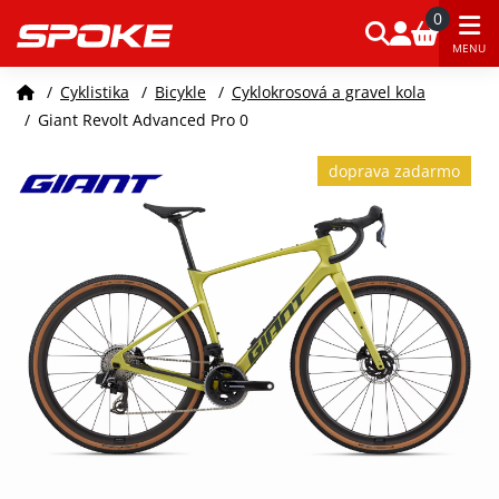
0
MENU
/
Cyklistika
/
Bicykle
/
Cyklokrosová a gravel kola
/
Giant Revolt Advanced Pro 0
doprava zadarmo