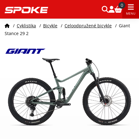
0
MENU
/
Cyklistika
/
Bicykle
/
Celoodpružené bicykle
/
Giant
Stance 29 2