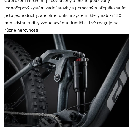
Odpružení FlexPoint je osvědčený a běžně používaný
jednočepový systém zadní stavby s pomocným přepákováním.
Je to jednoduchý, ale plně funkční systém, který nabízí 120
mm zdvihu a díky vzduchovému tlumiči citlivě reaguje na
různé nerovnosti.