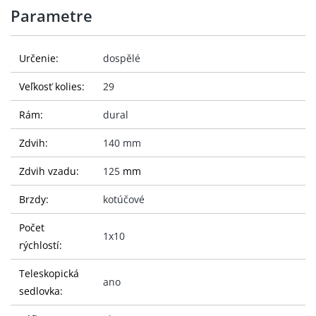
Parametre
Určenie:
dospělé
Veľkosť kolies:
29
Rám:
dural
Zdvih:
140 mm
Zdvih vzadu:
125
mm
Brzdy:
kotúčové
Počet
1x10
rýchlostí:
Teleskopická
ano
sedlovka: