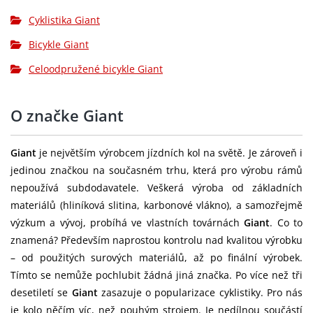
Řazení:
Shimano CUES SL-6000-10R, 1x10
Cyklistika Giant
Přehazovačka:
Shimano CUES RD-U6000
Bicykle Giant
Brzdy:
Shimano BR-MT200, hydraulic
Celoodpružené bicykle Giant
Brzdové páky:
Shimano BL-MT201
O značke Giant
Brzdové
Shimano RT-26 rotors [F]180mm,
kotouče:
[R]180mm
Giant
je největším výrobcem jízdních kol na světě. Je zároveň i
Kazeta:
Shimano CUES CS-LG300, 11x48
jedinou značkou na současném trhu, která pro výrobu rámů
nepoužívá subdodavatele. Veškerá výroba od základních
Řetěz:
Shimano CUESLG500
materiálů (hliníková slitina, karbonové vlákno), a samozřejmě
výzkum a vývoj, probíhá ve vlastních továrnách
Giant
. Co to
Shimano CUES FC-U6000-1, 30t
znamená? Především naprostou kontrolu nad kvalitou výrobku
Kliky:
S:170mm, M:170mm, L:170mm,
– od použitých surových materiálů, až po finální výrobek.
XL:170mm
Tímto se nemůže pochlubit žádná jiná značka. Po více než tři
Středové
desetiletí se
Giant
zasazuje o popularizace cyklistiky. Pro nás
Shimano, threaded
složení:
je kolo něčím víc, než pouhým strojem. Je nedílnou součástí