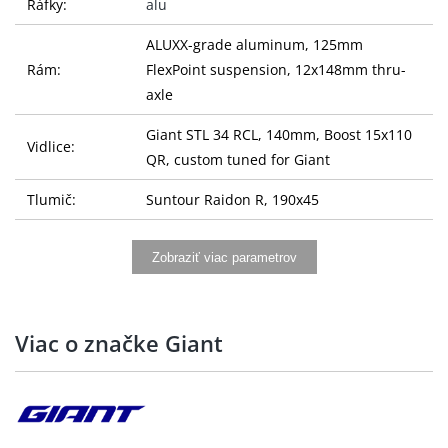
Ráfky:
alu
ALUXX-grade aluminum, 125mm
Rám:
FlexPoint suspension, 12x148mm thru-
axle
Giant STL 34 RCL, 140mm, Boost 15x110
Vidlice:
QR, custom tuned for Giant
Tlumič:
Suntour Raidon R, 190x45
Řídítka:
Giant Contact SL TR35, 780x35mm
Zobraziť viac parametrov
Gripy:
Giant Sole-O
Giant Contact SL 35 S:40mm, M:40mm,
Představec:
Viac o značke Giant
L:50mm, XL:50mm
Sedlovka:
Giant Contact Switch AT dropper
Sedlo:
Giant Romero