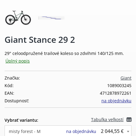
Giant Stance 29 2
29" celoodpružené trailové koleso so zdvihmi 140/125 mm.
Úplný popis
Značka:
Giant
Kód:
1089003245
EAN:
4712878972261
Dostupnosť:
na objednávku
Tabuľka veľkostí
Vybrať variantu:
2 044,55 €
misty forest - M
na objednávku