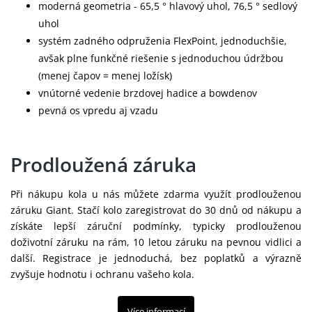
moderná geometria - 65,5 ° hlavový uhol, 76,5 ° sedlový
uhol
systém zadného odpruženia FlexPoint, jednoduchšie,
avšak plne funkčné riešenie s jednoduchou údržbou
(menej čapov = menej ložísk)
vnútorné vedenie brzdovej hadice a bowdenov
pevná os vpredu aj vzadu
Prodloužená záruka
Při nákupu kola u nás můžete zdarma využít prodlouženou
záruku Giant. Stačí kolo zaregistrovat do 30 dnů od nákupu a
získáte lepší záruční podmínky, typicky prodlouženou
doživotní záruku na rám, 10 letou záruku na pevnou vidlici a
další. Registrace je jednoduchá, bez poplatků a výrazně
zvyšuje hodnotu i ochranu vašeho kola.
Více informací