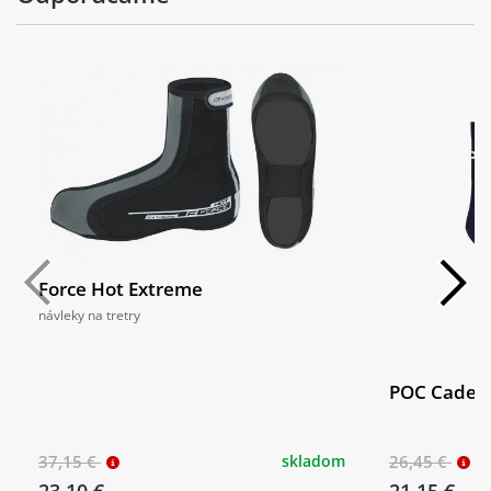
Force Hot Extreme
návleky na tretry
POC Cadenc
37,15 €
skladom
26,45 €
23,10 €
21,15 €