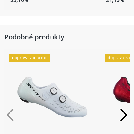
Podobné produkty
doprava zadarmo
doprava zad