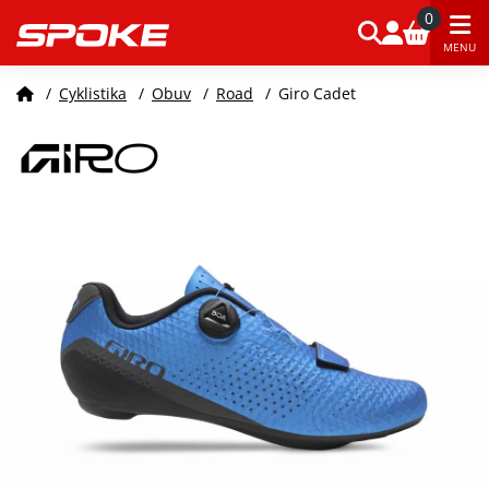
0
MENU
/
Cyklistika
/
Obuv
/
Road
/
Giro Cadet