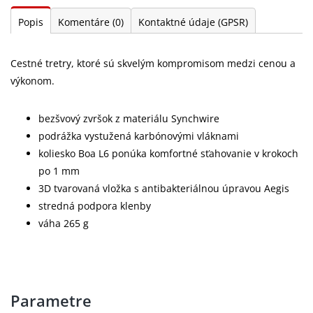
Popis
Komentáre
(0)
Kontaktné údaje (GPSR)
Cestné tretry, ktoré sú skvelým kompromisom medzi cenou a
výkonom.
bezšvový zvršok z materiálu Synchwire
podrážka vystužená karbónovými vláknami
koliesko Boa L6 ponúka komfortné sťahovanie v krokoch
po 1 mm
3D tvarovaná vložka s antibakteriálnou úpravou Aegis
stredná podpora klenby
váha 265 g
Parametre