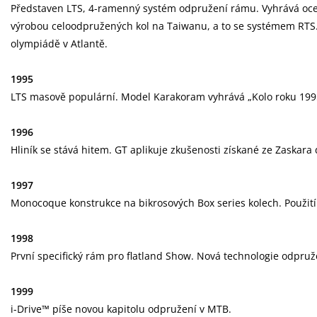
Představen LTS, 4-ramenný systém odpružení rámu. Vyhrává oceně
výrobou celoodpružených kol na Taiwanu, a to se systémem RTS. P
olympiádě v Atlantě.
1995
LTS masově populární. Model Karakoram vyhrává „Kolo roku 199
1996
Hliník se stává hitem. GT aplikuje zkušenosti získané ze Zaskara
1997
Monocoque konstrukce na bikrosových Box series kolech. Použití
1998
První specifický rám pro flatland Show. Nová technologie odpruž
1999
i-Drive™ píše novou kapitolu odpružení v MTB.