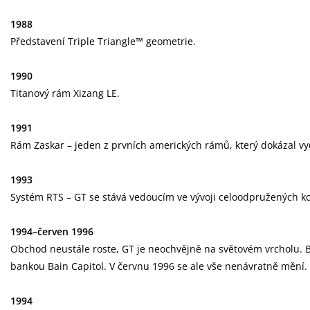
1988
Představení Triple Triangle™ geometrie.
1990
Titanový rám Xizang LE.
1991
Rám Zaskar – jeden z prvních amerických rámů, který dokázal vyd
1993
Systém RTS – GT se stává vedoucím ve vývoji celoodpružených ko
1994–červen 1996
Obchod neustále roste, GT je neochvějně na světovém vrcholu. BMX
bankou Bain Capitol. V červnu 1996 se ale vše nenávratně mění. 
1994