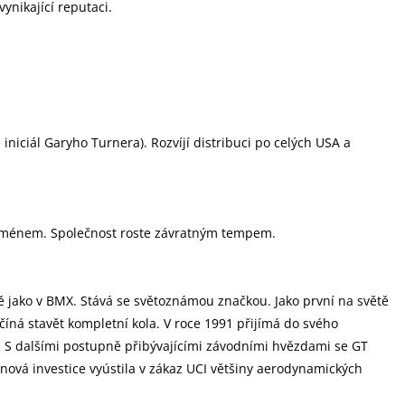
ynikající reputaci.
iniciál Garyho Turnera). Rozvíjí distribuci po celých USA a
enoménem. Společnost roste závratným tempem.
 jako v BMX. Stává se světoznámou značkou. Jako první na světě
číná stavět kompletní kola. V roce 1991 přijímá do svého
. S dalšími postupně přibývajícími závodními hvězdami se GT
onová investice vyústila v zákaz UCI většiny aerodynamických