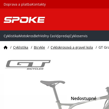
Doprava a platba
Kontakty
Cyklistika
Motokros
Beh
Voľny čas
Výpredaj
Cykloservis
/
Cyklistika
/
Bicykle
/
Cyklokrosová a gravel kola
/
GT Gra
Nedostupné