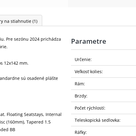
y na stiahnutie
(1)
niu. Pre sezónu 2024 prichádza
Parametre
rie.
Určenie:
 os 12x142 mm.
Veľkosť kolies:
tandardne sú osadené plášte
Rám:
Brzdy:
Počet rýchlostí:
t. Floating Seatstays, Internal
Teleskopická sedlovka:
Disc (160mm), Tapered 1.5
aded BB
Ráfky: