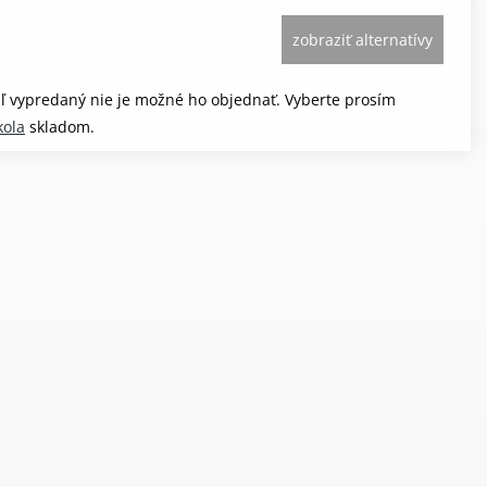
zobraziť alternatívy
aľ vypredaný nie je možné ho objednať. Vyberte prosím
kola
skladom.