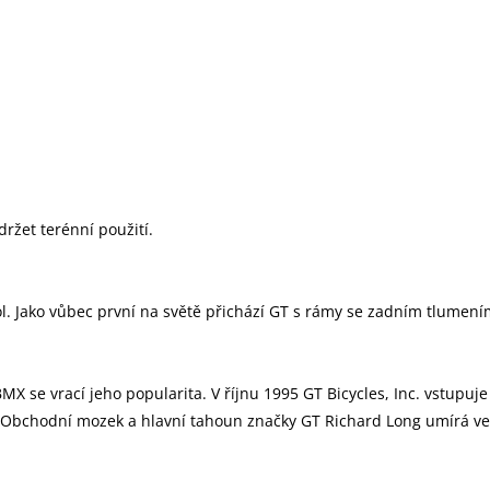
ržet terénní použití.
l. Jako vůbec první na světě přichází GT s rámy se zadním tlumení
 se vrací jeho popularita. V říjnu 1995 GT Bicycles, Inc. vstupuje
Obchodní mozek a hlavní tahoun značky GT Richard Long umírá ve vě