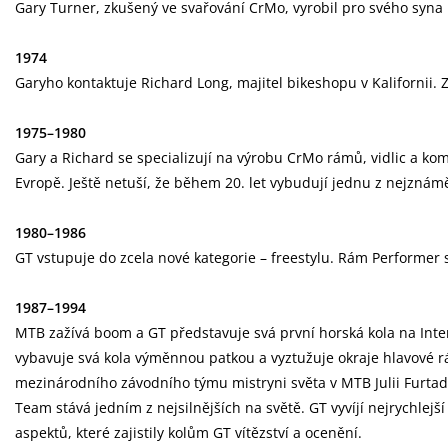
Gary Turner, zkušený ve svařování CrMo, vyrobil pro svého syna 
1974
Garyho kontaktuje Richard Long, majitel bikeshopu v Kalifornii. Z
1975–1980
Gary a Richard se specializují na výrobu CrMo rámů, vidlic a komp
Evropě. Ještě netuší, že během 20. let vybudují jednu z nejznáměj
1980–1986
GT vstupuje do zcela nové kategorie – freestylu. Rám Performe
1987–1994
MTB zažívá boom a GT představuje svá první horská kola na Inte
vybavuje svá kola výměnnou patkou a vyztužuje okraje hlavové rá
mezinárodního závodního týmu mistryni světa v MTB Julii Furtad
Team stává jedním z nejsilnějších na světě. GT vyvíjí nejrychle
aspektů, které zajistily kolům GT vítězství a ocenění.