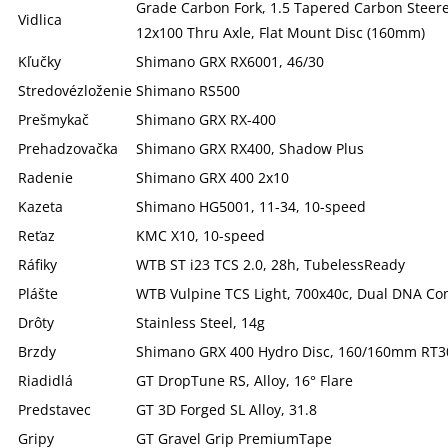
Grade Carbon Fork, 1.5 Tapered Carbon Steerer
Vidlica
12x100 Thru Axle, Flat Mount Disc (160mm)
Kľučky
Shimano GRX RX6001, 46/30
Stredovézloženie
Shimano RS500
Prešmykač
Shimano GRX RX-400
Prehadzovačka
Shimano GRX RX400, Shadow Plus
Radenie
Shimano GRX 400 2x10
Kazeta
Shimano HG5001, 11-34, 10-speed
Reťaz
KMC X10, 10-speed
Ráfiky
WTB ST i23 TCS 2.0, 28h, TubelessReady
Plášte
WTB Vulpine TCS Light, 700x40c, Dual DNA C
Drôty
Stainless Steel, 14g
Brzdy
Shimano GRX 400 Hydro Disc, 160/160mm RT3
Riadidlá
GT DropTune RS, Alloy, 16° Flare
Predstavec
GT 3D Forged SL Alloy, 31.8
Gripy
GT Gravel Grip PremiumTape