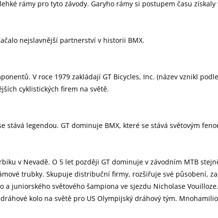
lehké rámy pro tyto závody. Garyho rámy si postupem času získaly v
ačalo nejslavnější partnerství v historii BMX.
onentů. V roce 1979 zakládají GT Bicycles, Inc. (název vznikl podle 
ších cyklistických firem na světě.
r se stává legendou. GT dominuje BMX, které se stává světovým f
rbiku v Nevadě. O 5 let později GT dominuje v závodním MTB stejně
mové trubky. Skupuje distribuční firmy, rozšiřuje své působení, za
o a juniorského světového šampiona ve sjezdu Nicholase Vouilloze
jší dráhové kolo na světě pro US Olympijský dráhový tým. Mnohamili