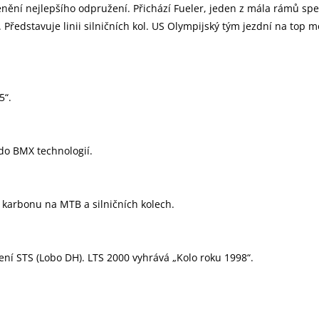
ní nejlepšího odpružení. Přichází Fueler, jeden z mála rámů speci
ředstavuje linii silničních kol. US Olympijský tým jezdní na top 
5“.
 do BMX technologií.
 karbonu na MTB a silničních kolech.
ení STS (Lobo DH). LTS 2000 vyhrává „Kolo roku 1998“.