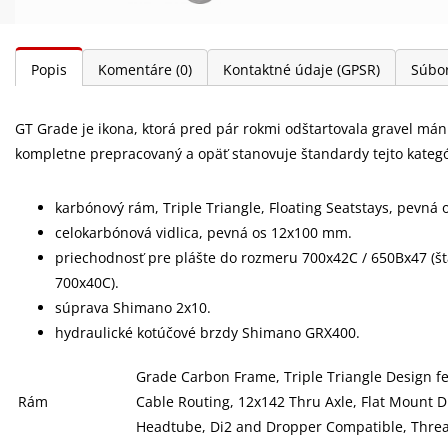
Popis
Komentáre
(0)
Kontaktné údaje (GPSR)
Súbor
GT Grade je ikona, ktorá pred pár rokmi odštartovala gravel má
kompletne prepracovaný a opäť stanovuje štandardy tejto kategó
karbónový rám, Triple Triangle, Floating Seatstays, pevná
celokarbónová vidlica, pevná os 12x100 mm.
priechodnosť pre plášte do rozmeru 700x42C / 650Bx47 (š
700x40C).
súprava Shimano 2x10.
hydraulické kotúčové brzdy Shimano GRX400.
Grade Carbon Frame, Triple Triangle Design fea
Rám
Cable Routing, 12x142 Thru Axle, Flat Mount 
Headtube, Di2 and Dropper Compatible, Thre