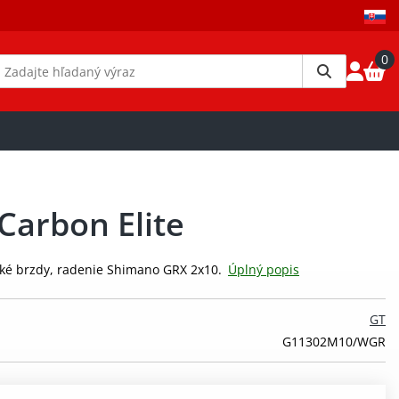
0
Carbon Elite
ké brzdy, radenie Shimano GRX 2x10.
Úplný popis
GT
G11302M10/WGR