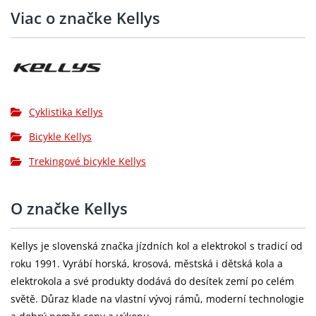
Přesmykač:
SHIMANO TY710 (31.8 mm)
Viac o značke Kellys
Přehazovačka:
SHIMANO TX800 (direct mount)
Brzdy:
Mechanical Disc
Brzdové páky:
SHIMANO ST-EF500-8 EZ-fire Plus
Cyklistika Kellys
Brzdové
přední 160 mm / zadní 160 mm
Bicykle Kellys
kotouče:
Trekingové bicykle Kellys
Kazeta:
SHIMANO CS-HG200-8 (12-32T)
Řetěz:
KMC Z8
O značke Kellys
SHIMANO TY301 (48x38x28T) - délka 170
Kliky:
mm (S), 175 mm (M)
Kellys je slovenská značka jízdních kol a elektrokol s tradicí od
roku 1991. Vyrábí horská, krosová, městská i dětská kola a
Středové
elektrokola a své produkty dodává do desítek zemí po celém
cartridge (122 mm)
složení:
světě. Důraz klade na vlastní vývoj rámů, moderní technologie