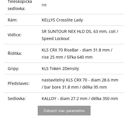
Teleskopická
ne
sedlovka:
Rám:
KELLYS Crosslite Lady
SR SUNTOUR NEX HLO DS, 63 mm, coil /
Vidlice:
Speed Lockout
KLS CRX 70 RiseBar - diam 31.8 mm /
Řídítka:
rise 25 mm / šířka 640 mm
Gripy:
KLS Token 2Density
nastavitelný KLS CRX 70 - diam 28.6 mm
Představec:
/ bar bore 31.8 mm / délka 95 mm
Sedlovka:
KALLOY - diam 27.2 mm / délka 350 mm
Sedlo:
KLS ComfortLine
Zobraziť viac parametrov
Řazení:
SHIMANO ST-EF500-8 EZ-fire Plus