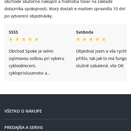
obchode skutočne nakúpili a hodnotia tovar na základe
dotazníka spokojnosti, ktorý dostali e-mailom spravidla 10 dní
po vytvorení objednávky.
SSSS
Svoboda
Obchod Spoke je velmi
Objednal jsem a vše rychle
zajimavou volbou pri vyberu
přišlo, tak jak to má fungova
cykloobleceni,
slušně zabalené, vše OK
cykloprislusenstvi a
samozrejme i samotnych
jizdnich kol. Z vlastnich
zkusenosti mohu nakup jen
doporucit. Objednaval jsem
zde jiz napr. cyklocomputer,
VŠETKO O NÁKUPE
dve jizdni kola a dve helmy.
Nakup probehl vzdy bez
PREDAJŇA A SERVIS