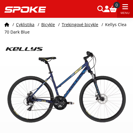
0
MENU
/
Cyklistika
/
Bicykle
/
Trekingové bicykle
/
Kellys Clea
70 Dark Blue