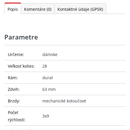
Popis
Komentáre
(0)
Kontaktné údaje (GPSR)
Parametre
Určenie:
dámske
Veľkosť kolies:
28
Rám:
dural
Zdvih:
63 mm
Brzdy:
mechanické kotoučové
Počet
3x9
rýchlostí: