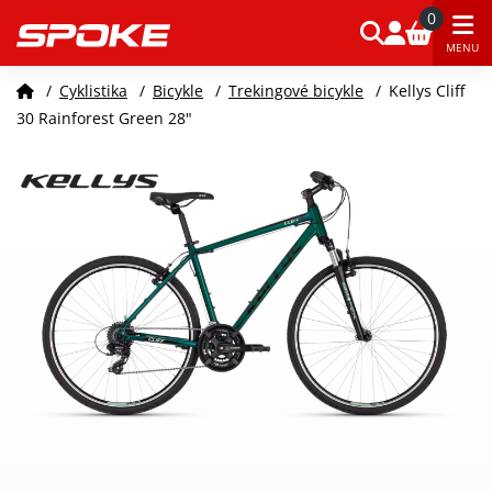
0
MENU
/
Cyklistika
/
Bicykle
/
Trekingové bicykle
/
Kellys Cliff
30 Rainforest Green 28"