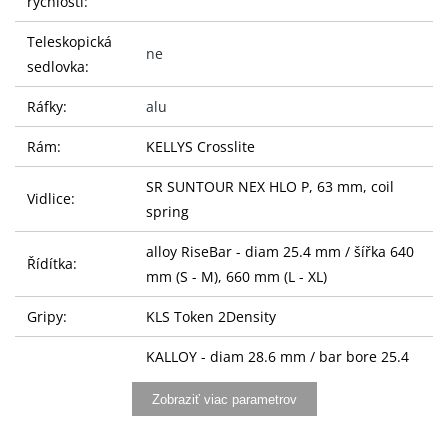
rýchlostí:
Teleskopická
ne
sedlovka:
Ráfky:
alu
Rám:
KELLYS Crosslite
SR SUNTOUR NEX HLO P, 63 mm, coil
Vidlice:
spring
alloy RiseBar - diam 25.4 mm / šířka 640
Řídítka:
mm (S - M), 660 mm (L - XL)
Gripy:
KLS Token 2Density
KALLOY - diam 28.6 mm / bar bore 25.4
Představec:
mm / 15° / délka 75 mm (S), 90 mm (M -
Zobraziť viac parametrov
L), 105 mm (XL)
Sedlovka:
KALLOY - diam 27.2 mm / délka 350 mm