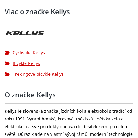
Viac o značke Kellys
Sedlo:
KLS CrossLine
Řazení:
SHIMANO ST-EF500-8 EZ-fire Plus
Přesmykač:
SHIMANO TY601 (31.8 mm)
Přehazovačka:
SHIMANO TX800 (direct mount)
Cyklistika Kellys
Brzdy:
TEKTRO V-brake
Bicykle Kellys
Brzdové páky:
SHIMANO ST-EF500
Trekingové bicykle Kellys
Kazeta:
SHIMANO CS-HG200-8 (12-32T)
O značke Kellys
Řetěz:
KMC Z8
SHIMANO TY301 (48x38x28T) - délka 170
Kellys je slovenská značka jízdních kol a elektrokol s tradicí od
Kliky:
mm (S), 175 mm (M - XL)
roku 1991. Vyrábí horská, krosová, městská i dětská kola a
elektrokola a své produkty dodává do desítek zemí po celém
Středové
světě. Důraz klade na vlastní vývoj rámů, moderní technologie
cartridge (122 mm)