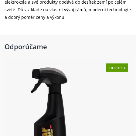
elektrokola a své produkty dodává do desítek zemí po celém
světě. Důraz klade na vlastní vývoj rámů, moderní technologie
Hmotnost:
10.96 kg (M) kg
a dobrý poměr ceny a výkonu.
výplet kola:
stainless steel black
Barva:
Silver
Odporúčame
novinka