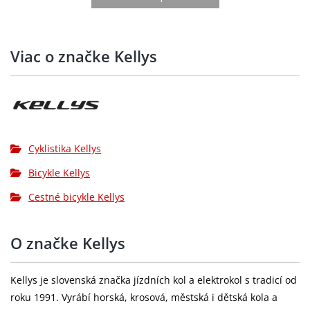
kotouče:
Kazeta:
SHIMANO CS-HG50-8 (11-32T)
Viac o značke Kellys
Řetěz:
KMC Z8
SHIMANO Claris R2000 (50x34T) - délka
Kliky:
170 mm (S - M), 175 mm (L)
Středové
SHIMANO BB-RS500
složení:
Cyklistika Kellys
Bicykle Kellys
Hlavové
FSA 1.5 semi-integrated
složení:
Cestné bicykle Kellys
KELLYS Grind Disc 622x17 (32 děr /
Ráfky:
nýtované)
O značke Kellys
Přední náboj:
NOVATEC Disc (32 děr)
Kellys je slovenská značka jízdních kol a elektrokol s tradicí od
SCHWALBE Smart Sam Performance 42-
roku 1991. Vyrábí horská, krosová, městská i dětská kola a
Pláště:
622 (700x40C) ADDIX