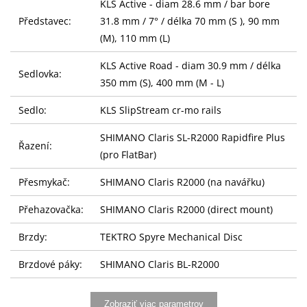
KLS Active - diam 28.6 mm / bar bore
Představec:
31.8 mm / 7° / délka 70 mm (S ), 90 mm
(M), 110 mm (L)
KLS Active Road - diam 30.9 mm / délka
Sedlovka:
350 mm (S), 400 mm (M - L)
Sedlo:
KLS SlipStream cr-mo rails
SHIMANO Claris SL-R2000 Rapidfire Plus
Řazení:
(pro FlatBar)
Přesmykač:
SHIMANO Claris R2000 (na navářku)
Přehazovačka:
SHIMANO Claris R2000 (direct mount)
Brzdy:
TEKTRO Spyre Mechanical Disc
Brzdové páky:
SHIMANO Claris BL-R2000
Brzdové
přední 160 mm / zadní 160 mm
Zobraziť viac parametrov