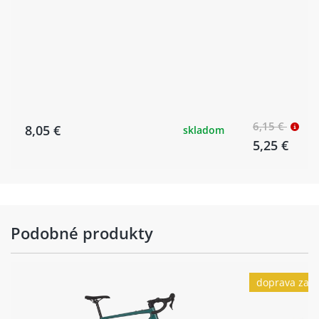
6,15 €
8,05 €
skladom
5,25 €
Podobné produkty
doprava zad