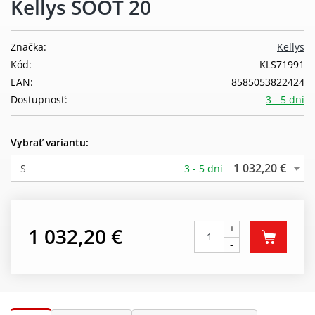
Kellys SOOT 20
Značka:
Kellys
Kód:
KLS71991
EAN:
8585053822424
Dostupnosť:
3 - 5 dní
Vybrať variantu:
1 032,20 €
S
3 - 5 dní
+
1 032,20 €
-