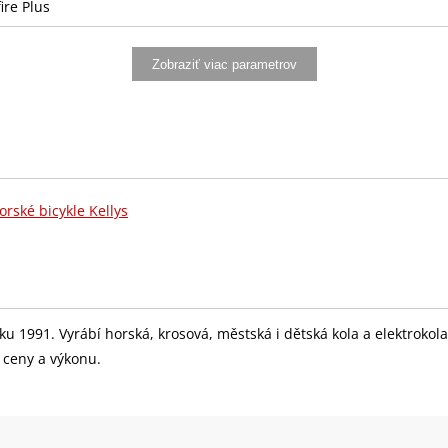
re Plus
 160 mm
Zobraziť viac parametrov
12-32T)
24T) - délka 170 mm (S), 175 mm (M)
orské bicykle Kellys
32 děr)
 roku 1991. Vyrábí horská, krosová, městská i dětská kola a elektrok
r ceny a výkonu.
r)
TB Nano 54-584 (27.5"x2.10)