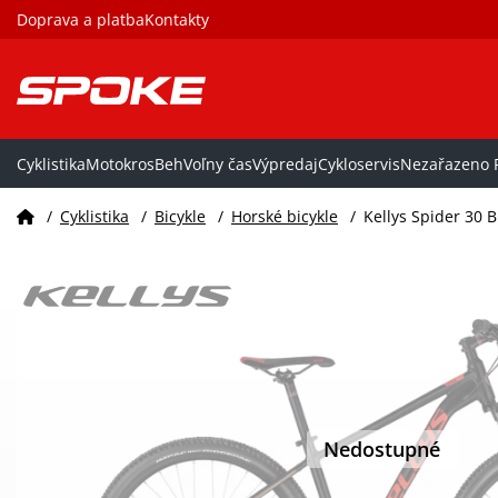
Doprava a platba
Kontakty
Cyklistika
Motokros
Beh
Voľny čas
Výpredaj
Cykloservis
Nezařazeno P
/
Cyklistika
/
Bicykle
/
Horské bicykle
/
Kellys Spider 30 B
Nedostupné