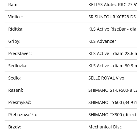
Rám:
KELLYS Alutec RRC 27.5
Vidlice:
SR SUNTOUR XCE28 DS (2
Řídítka:
KLS Active RiseBar - di
Gripy:
KLS Advancer
Představec:
KLS Active - diam 28.6
Sedlovka:
KLS Active - diam 30.9
Sedlo:
SELLE ROYAL Vivo
Řazení:
SHIMANO ST-EF500-8 EZ-
Přesmykač:
SHIMANO TY600 (34.9 
Přehazovačka:
SHIMANO TX800 (direct
Brzdy:
Mechanical Disc