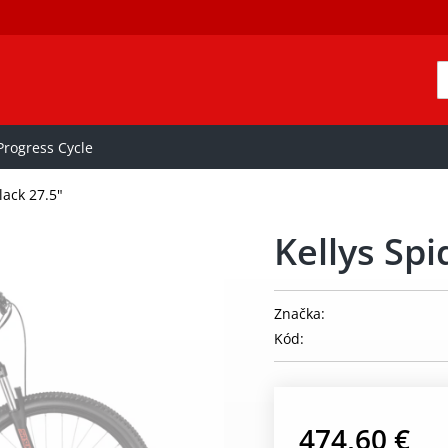
rogress Cycle
lack 27.5"
Kellys Spi
Značka:
Kód:
474,60 €