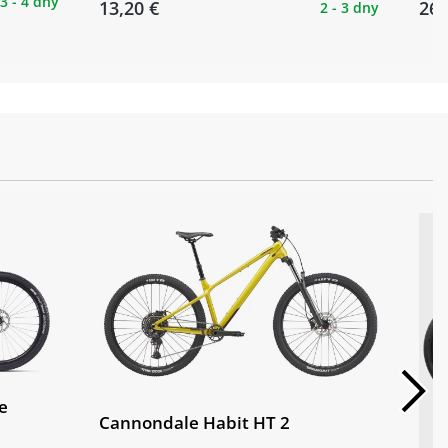
3 - 4 dny
13,20 €
26,
2 - 3 dny
e
Cannondale Habit HT 2