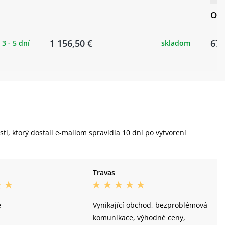
Orb
1 156,50 €
672
3 - 5 dní
skladom
i, ktorý dostali e-mailom spravidla 10 dní po vytvorení
Travas
é
Vynikající obchod, bezproblémová
komunikace, výhodné ceny,