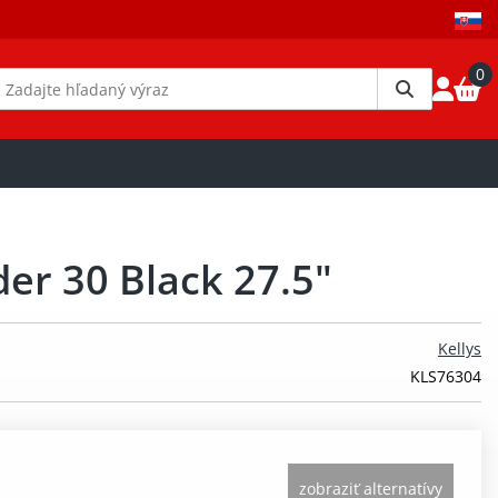
0
der 30 Black 27.5"
Kellys
KLS76304
zobraziť alternatívy