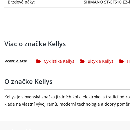
Brzdové páky:
SHIMANO ST-EF510 EZ-fi
Brzdové kotouče:
přední 160 mm / zadní
Kazeta:
SHIMANO CS-HG200-8 (
Řetěz:
KMC Z8
Viac o značke Kellys
Kliky:
SHIMANO TY301 (42x34x
Středové složení:
cartridge (122 mm)
Cyklistika Kellys
Bicykle Kellys
H
Hlavové složení:
semi-integrated
O značke Kellys
Pedály:
alloy
Ráfky:
KLS Draft Disc 584x21 (
Kellys je slovenská značka jízdních kol a elektrokol s tradicí od
klade na vlastní vývoj rámů, moderní technologie a dobrý pomě
Přední náboj:
KLS Firework Disc (32 dě
Pláště:
IMPAC Ridgepac nebo W
výplet kola:
steel