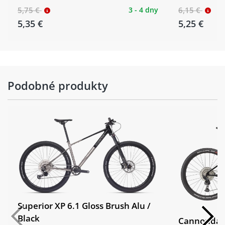
5,75 €
3 - 4 dny
6,15 €
5,35 €
5,25 €
Podobné produkty
Superior XP 6.1 Gloss Brush Alu /
Black
Cannondale