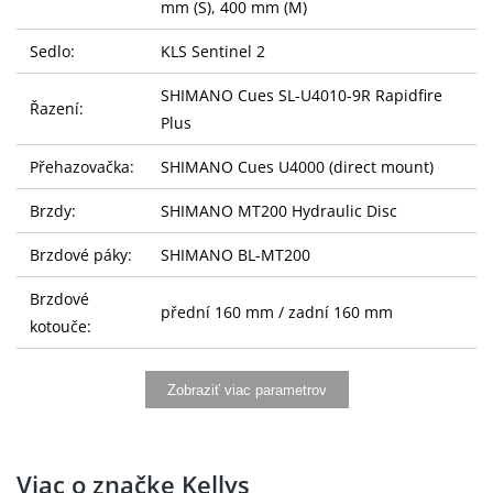
mm (S), 400 mm (M)
Sedlo:
KLS Sentinel 2
SHIMANO Cues SL-U4010-9R Rapidfire
Řazení:
Plus
Přehazovačka:
SHIMANO Cues U4000 (direct mount)
Brzdy:
SHIMANO MT200 Hydraulic Disc
Brzdové páky:
SHIMANO BL-MT200
Brzdové
přední 160 mm / zadní 160 mm
kotouče:
Kazeta:
SHIMANO Linkglide CS-LG300-9 (11-46T)
Zobraziť viac parametrov
Řetěz:
SHIMANO Linkglide CN-LG500
SHIMANO Cues U4000-1 (32T) - dĺžka 170
Kliky:
Viac o značke Kellys
mm (S), 175 mm (M)