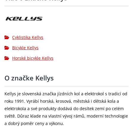
Středové
cartridge (122.5 mm)
složení:
Hlavové
semi-integrated
složení:
Cyklistika Kellys
Bicykle Kellys
Pedály:
plastic
Horské bicykle Kellys
Ráfky:
KLS Draft 23 Disc 584x23 (32 děr)
SHIMANO TX505 Disc Center Lock (32
Přední náboj:
O značke Kellys
děr)
WTB Ranger Comp 55-584 (27.5"x2.25)
Kellys je slovenská značka jízdních kol a elektrokol s tradicí od
Pláště:
nebo KENDA Booster 56-584 (27.5"x2.20)
roku 1991. Vyrábí horská, krosová, městská i dětská kola a
elektrokola a své produkty dodává do desítek zemí po celém
výplet kola:
steel
světě. Důraz klade na vlastní vývoj rámů, moderní technologie
Barva:
Thunderstorm blue
a dobrý poměr ceny a výkonu.