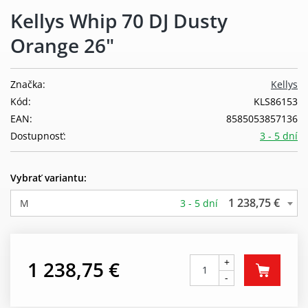
Kellys Whip 70 DJ Dusty
Orange 26"
Značka:
Kellys
Kód:
KLS86153
EAN:
8585053857136
Dostupnosť:
3 - 5 dní
Vybrať variantu:
1 238,75 €
M
3 - 5 dní
+
1 238,75 €
-