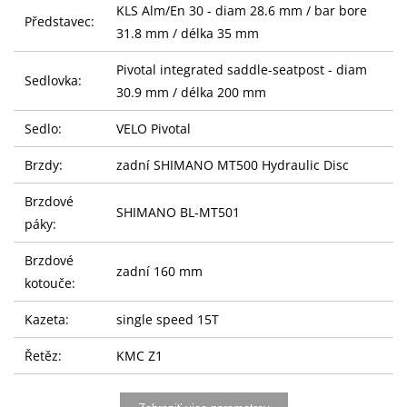
KLS Alm/En 30 - diam 28.6 mm / bar bore
Představec:
31.8 mm / délka 35 mm
Pivotal integrated saddle-seatpost - diam
Sedlovka:
30.9 mm / délka 200 mm
Sedlo:
VELO Pivotal
Brzdy:
zadní SHIMANO MT500 Hydraulic Disc
Brzdové
SHIMANO BL-MT501
páky:
Brzdové
zadní 160 mm
kotouče:
Kazeta:
single speed 15T
Řetěz:
KMC Z1
Kliky:
PROWHEEL DMJ (32T) - délka 170 mm