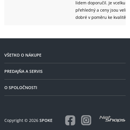
lidem doporučil. Je vcelku
přehledný a ceny jsou velic
dobré v poměru ke kvalitě
zboží. Můj nákup určitě
ovlivnilo i nápadité grafické
zpracování stránek
VŠETKO O NÁKUPE
PREDAJŇA A SERVIS
O SPOLOČNOSTI
Copyright © 2026
SPOKE