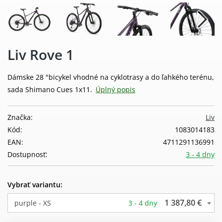
Liv Rove 1
Dámske 28 "bicykel vhodné na cyklotrasy a do ľahkého terénu,
sada Shimano Cues 1x11.
Úplný popis
Značka:
Liv
Kód:
1083014183
EAN:
4711291136991
Dostupnosť:
3 - 4 dny
Vybrať variantu:
1 387,80 €
purple - XS
3 - 4 dny