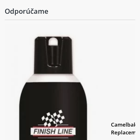
kotouče:
Odporúčame
Kazeta:
Shimano CS-LG30010, 11x45
Řetěz:
KMC X11 with Missing Link
Shimano U6000-1, 42t XS: 170mm, S:
Kliky:
170mm, M: 170mm, L: 170mm
Středové
threaded BB shell
složení:
Ráfky:
Giant SX Disc
Přední náboj:
alloy, 28h
Giant CrossCut, 700x42c, puncture
Pláště:
protect
Camelbak 
Zadní ráfek:
Giant SX Disc
Replaceme
Zadní náboj:
alloy, 28h