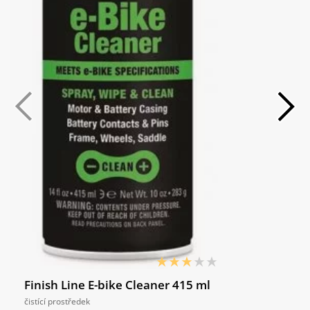
Giant CrossCut, 700x42c, puncture
Zadní plášť:
protect
Barva:
Tyrian Purple
Finish Line E-bike Cleaner 415 ml
čistící prostředek