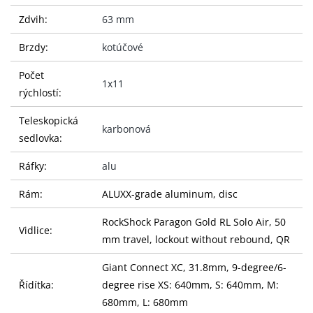
Zdvih:
63 mm
Brzdy:
kotúčové
Počet
1x11
rýchlostí:
Teleskopická
karbonová
sedlovka:
Ráfky:
alu
Rám:
ALUXX-grade aluminum, disc
RockShock Paragon Gold RL Solo Air, 50
Vidlice:
mm travel, lockout without rebound, QR
Giant Connect XC, 31.8mm, 9-degree/6-
Řídítka:
degree rise XS: 640mm, S: 640mm, M:
680mm, L: 680mm