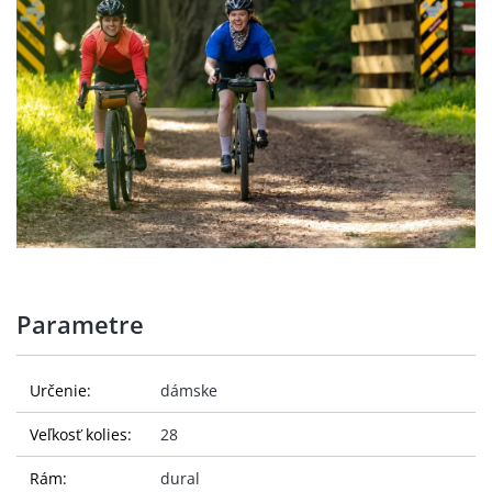
Parametre
Určenie:
dámske
Veľkosť kolies:
28
Rám:
dural