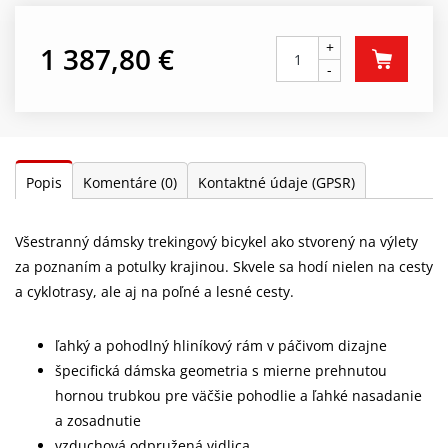
+
1 387,80 €
-
Popis
Komentáre
(0)
Kontaktné údaje (GPSR)
Všestranný dámsky trekingový bicykel ako stvorený na výlety
za poznaním a potulky krajinou. Skvele sa hodí nielen na cesty
a cyklotrasy, ale aj na poľné a lesné cesty.
ľahký a pohodlný hliníkový rám v páčivom dizajne
špecifická dámska geometria s mierne prehnutou
hornou trubkou pre väčšie pohodlie a ľahké nasadanie
a zosadnutie
vzduchová odpružená vidlica