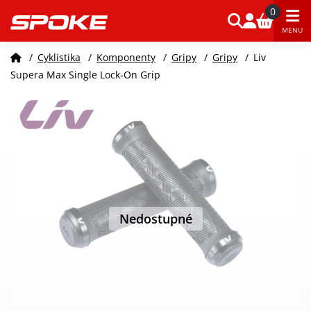
0
MENU
/
Cyklistika
/
Komponenty
/
Gripy
/
Gripy
/
Liv
Supera Max Single Lock-On Grip
Nedostupné