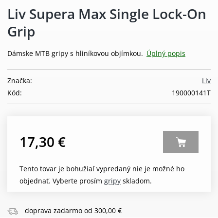
Liv Supera Max Single Lock-On
Grip
Dámske MTB gripy s hliníkovou objímkou.
Úplný popis
Značka:
Liv
Kód:
190000141T
17,30 €
Tento tovar je bohužiaľ vypredaný nie je možné ho
objednať. Vyberte prosím
gripy
skladom.
doprava zadarmo od 300,00 €