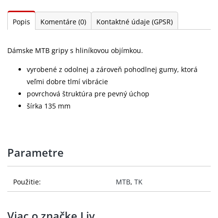
Popis
Komentáre
(0)
Kontaktné údaje (GPSR)
Dámske MTB gripy s hliníkovou objímkou.
vyrobené z odolnej a zároveň pohodlnej gumy, ktorá
veľmi dobre tlmí vibrácie
povrchová štruktúra pre pevný úchop
šírka 135 mm
Parametre
Použitie:
MTB
,
TK
Viac o značke Liv