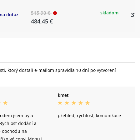
515,90 €
skladom
371
na dotaz
484,45 €
i, ktorý dostali e-mailom spravidla 10 dní po vytvorení
kmet
odem jsem byla
přehled, rychlost, komunikace
Rychlost dodání a
e obchodu na
říznivé ceny! Mohu jen