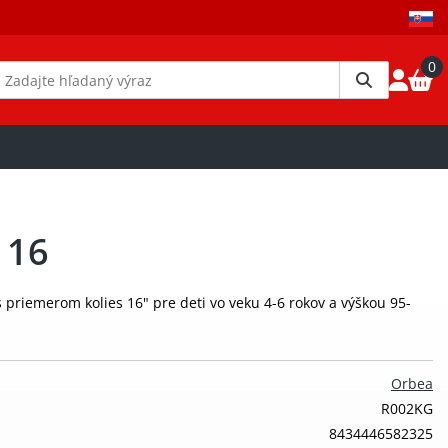
0
 16
 priemerom kolies 16" pre deti vo veku 4-6 rokov a výškou 95-
Orbea
R002KG
8434446582325