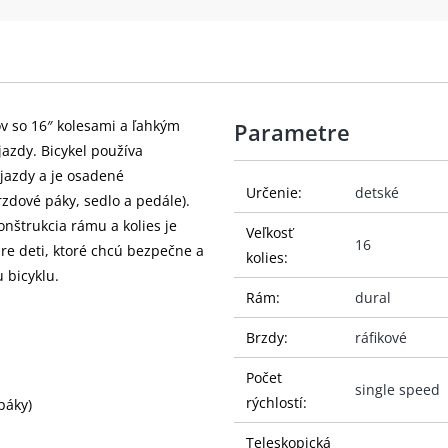
ov so 16″ kolesami a ľahkým
Parametre
jazdy. Bicykel používa
 jazdy a je osadené
Určenie:
detské
dové páky, sedlo a pedále).
onštrukcia rámu a kolies je
Veľkosť
16
re deti, ktoré chcú bezpečne a
kolies:
 bicyklu.
Rám:
dural
Brzdy:
ráfikové
Počet
single speed
rýchlostí:
páky)
Teleskopická