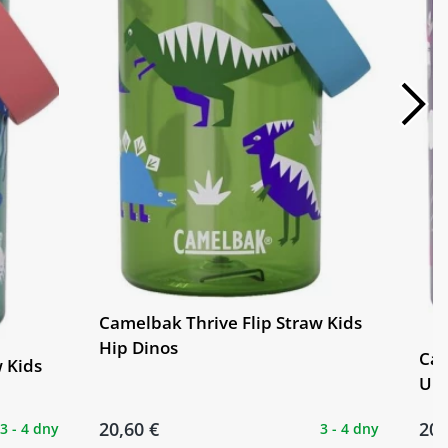
Camelbak Thrive Flip Straw Kids
Hip Dinos
Cam
 Kids
Uni
20,60 €
20,
3 - 4 dny
3 - 4 dny