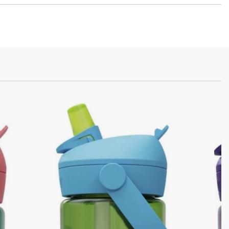
peed
02mm
/8" Semi-Cartridge
ith reflectors
H
1,75" Reflective Logo
H
1,75" Reflective Logo