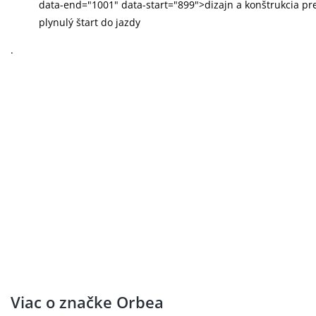
data-end="1001" data-start="899">dizajn a konštrukcia pr
plynulý štart do jazdy
.
Viac o značke Orbea