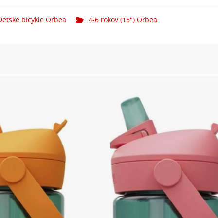
Řetěz:
KMC Single-S
Detské bicykle Orbea
4-6 rokov (16") Orbea
Kliky:
Alloy, 32t, 1
Hlavové
VP-Z104PD 1-1
složení:
Pedály:
VP-229 Black w
Ráfky:
Alloy, 16", 16
Pláště:
Kenda 879 16x
Zadní ráfek:
Alloy, 16", 16
Zadní plášť:
Kenda 879 16x