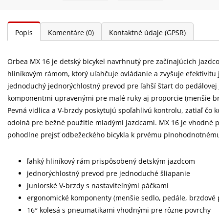
Popis
Komentáre
(0)
Kontaktné údaje (GPSR)
Orbea MX 16 je detský bicykel navrhnutý pre začínajúcich jazdc
hliníkovým rámom, ktorý uľahčuje ovládanie a zvyšuje efektivitu 
jednoduchý jednorýchlostný prevod pre ľahší štart do pedálovej
komponentmi upravenými pre malé ruky aj proporcie (menšie brz
Pevná vidlica a V-brzdy poskytujú spoľahlivú kontrolu, zatiaľ čo k
odolná pre bežné použitie mladými jazdcami. MX 16 je vhodné p
pohodlne prejsť odbežeckého bicykla k prvému plnohodnotnému
ľahký hliníkový rám prispôsobený detským jazdcom
jednorýchlostný prevod pre jednoduché šliapanie
juniorské V-brzdy s nastaviteľnými páčkami
ergonomické komponenty (menšie sedlo, pedále, brzdové 
16″ kolesá s pneumatikami vhodnými pre rôzne povrchy