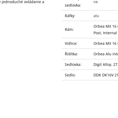
e jednoduché ovládanie a
ne
sedlovka:
Ráfky:
alu
Orbea MX 16 6
Rám:
Post, Internal
Vidlice:
Orbea MX 16 
Řídítka:
Orbea Alu in
Sedlovka:
Digit Alloy, 
Sedlo:
DDK DK16V 2
Brzdy:
Junior alloy V
Brzdové
Junior V-Brake
páky:
Kazeta:
18t