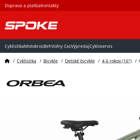
Doprava a platba
Kontakty
Cyklistika
Motokros
Beh
Voľny čas
Výpredaj
Cykloservis
/
Cyklistika
/
Bicykle
/
Detské bicykle
/
4-6 rokov (16")
/