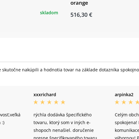
orange
skladom
516,30 €
skutočne nakúpili a hodnotia tovar na základe dotazníka spokojnost
xxxrichard
arpinka2
vosť,veľká
rýchla dodávka špecifického
Celým obch
:)
tovaru, ktorý som v iných e-
spokojena! 
shopoch nenašiel. doručenie
komunikac
presne špecifikovaného tovaru
výbornou! P