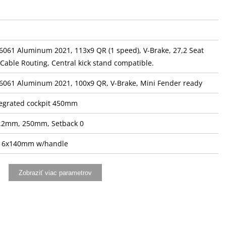
061 Aluminum 2021, 113x9 QR (1 speed), V-Brake, 27,2 Seat
 Cable Routing, Central kick stand compatible.
6061 Aluminum 2021, 100x9 QR, V-Brake, Mini Fender ready
tegrated cockpit 450mm
27.2mm, 250mm, Setback 0
16x140mm w/handle
-brake
Zobraziť viac parametrov
 lever, alloy body and alloy lever, with reach adjustment