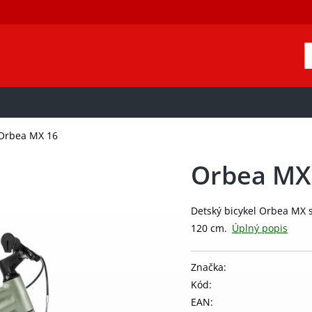
Orbea MX 16
Orbea MX
Detský bicykel Orbea MX s
120 cm.
Úplný popis
Značka:
Kód:
EAN: