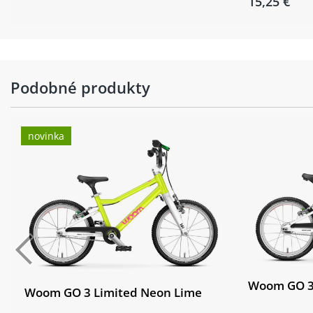
15,25 €
Podobné produkty
novinka
Woom GO 3
Woom GO 3 Limited Neon Lime