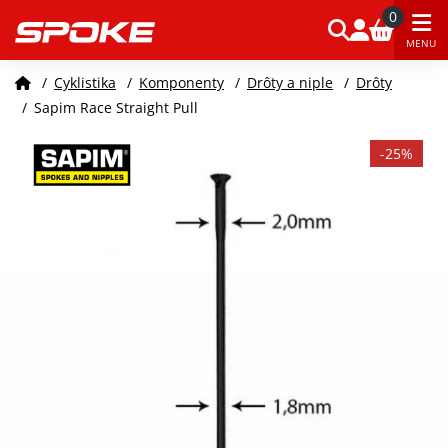
0
MENU
/
Cyklistika
/
Komponenty
/
Drôty a niple
/
Drôty
/
Sapim Race Straight Pull
-25%