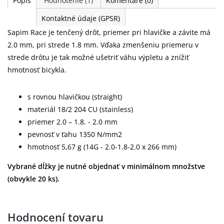
Popis
Hodnotenie
(1)
Komentáre
(0)
Kontaktné údaje (GPSR)
Sapim Race je tenčený drôt, priemer pri hlavičke a závite má
2.0 mm, pri strede 1.8 mm. Vďaka zmenšeniu priemeru v
strede drôtu je tak možné ušetriť váhu výpletu a znížiť
hmotnosť bicykla.
s rovnou hlavičkou (straight)
materiál 18/2 204 CU (stainless)
priemer 2.0 – 1.8. - 2.0 mm
pevnosť v ťahu 1350 N/mm2
hmotnosť 5,67 g (14G - 2.0-1.8-2.0 x 266 mm)
Vybrané dĺžky je nutné objednať v minimálnom množstve
(obvykle 20 ks).
Hodnocení tovaru