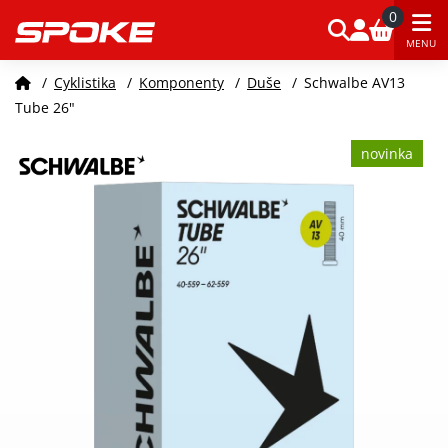
0
MENU
/
Cyklistika
/
Komponenty
/
Duše
/
Schwalbe AV13
Tube 26"
novinka