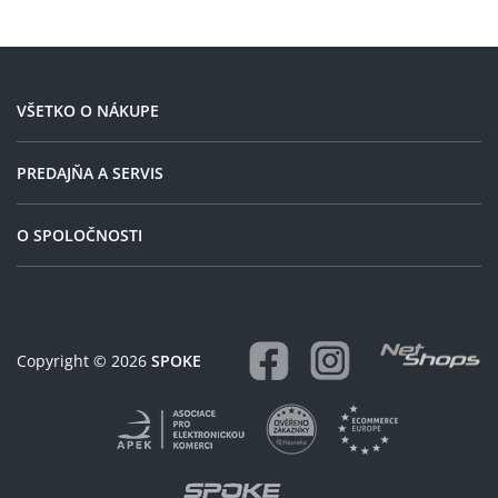
ktory bol u dodavatela bol uz
tedy ještě jeden, tentokrát
na druhy den skladom rychle
jako dárek pod stromeček.
dorucenie odporucam nakup
v tomto obchode
VŠETKO O NÁKUPE
PREDAJŇA A SERVIS
O SPOLOČNOSTI
Copyright © 2026
SPOKE