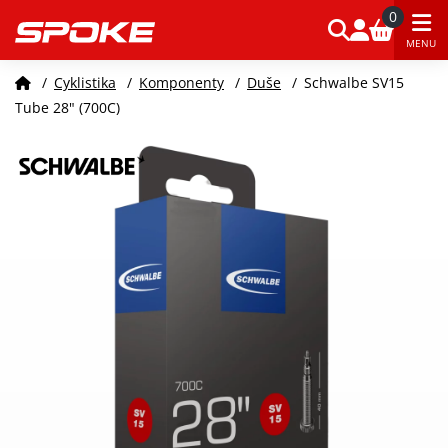
0
MENU
/
Cyklistika
/
Komponenty
/
Duše
/
Schwalbe SV15
Tube 28" (700C)