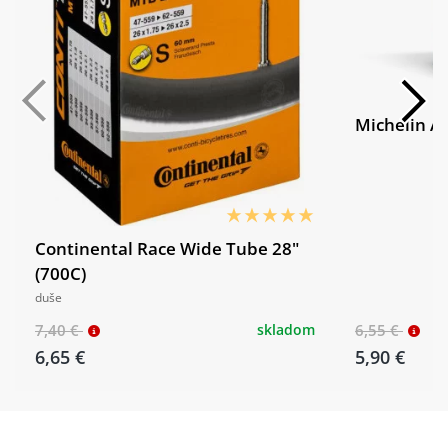
Michelin Ai
Continental Race Wide Tube 28"
(700C)
duše
7,40 €
skladom
6,55 €
6,65 €
5,90 €