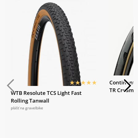
Continenta
TR Cream
WTB Resolute TCS Light Fast
Rolling Tanwall
plášť na gravelbike