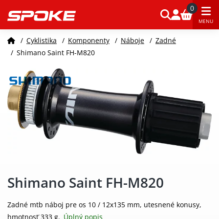
0
MENU
/
Cyklistika
/
Komponenty
/
Náboje
/
Zadné
/
Shimano Saint FH-M820
Shimano Saint FH-M820
Zadné mtb náboj pre os 10 / 12x135 mm, utesnené konusy,
hmotnosť 333 g.
Úplný popis