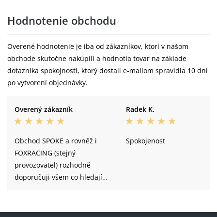
Hodnotenie obchodu
Overené hodnotenie je iba od zákazníkov, ktorí v našom
obchode skutočne nakúpili a hodnotia tovar na základe
dotazníka spokojnosti, ktorý dostali e-mailom spravidla 10 dní
po vytvorení objednávky.
Overený zákazník
Radek K.
Obchod SPOKE a rovněž i
Spokojenost
FOXRACING (stejný
provozovatel) rozhodně
doporučuji všem co hledají
kvalitní zboží za rozumné
ceny a zároveň očekávají
profesionální přístup