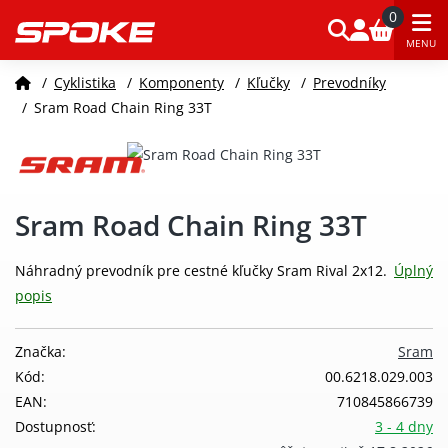
0
MENU
/
Cyklistika
/
Komponenty
/
Kľučky
/
Prevodníky
/
Sram Road Chain Ring 33T
Sram Road Chain Ring 33T
Náhradný prevodník pre cestné kľučky Sram Rival 2x12.
Úplný
popis
Značka:
Sram
Kód:
00.6218.029.003
EAN:
710845866739
Dostupnosť:
3 - 4 dny