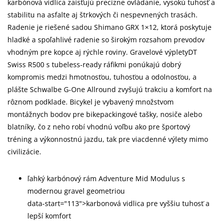
karbónová vidlica zaisťujú precízne ovládanie, vysokú tuhosť a
stabilitu na asfalte aj štrkových či nespevnených trasách.
Radenie je riešené sadou Shimano GRX 1×12, ktorá poskytuje
hladké a spoľahlivé radenie so širokým rozsahom prevodov
vhodným pre kopce aj rýchle roviny. Gravelové výpletyDT
Swiss R500 s tubeless-ready ráfikmi ponúkajú dobrý
kompromis medzi hmotnosťou, tuhosťou a odolnosťou, a
plášte Schwalbe G-One Allround zvyšujú trakciu a komfort na
rôznom podklade. Bicykel je vybavený množstvom
montážnych bodov pre bikepackingové tašky, nosiče alebo
blatníky, čo z neho robí vhodnú voľbu ako pre športový
tréning a výkonnostnú jazdu, tak pre viacdenné výlety mimo
civilizácie.
ľahký karbónový rám Adventure Mid Modulus s
modernou gravel geometriou
data-start="113">karbonová vidlica pre vyššiu tuhosť a
lepší komfort