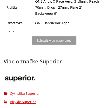
ONE Alloy, X-Race Aero, 31.8mm, Reach
Řídítka:
70mm, Drop 127mm, Flare 2°,
Backsweep 6°
Omotávka:
ONE Handlebar Tape
Představec:
ONE Race ICR, Alloy, 31,8mm, -7°
Zobraziť viac parametrov
Sedlovka:
ONE Aero Carbon
Sedlo:
Selle Royal SRX, 148mm
Viac o značke Superior
Řazení:
SHIMANO GRX RX610, 12-speed
SHIMANO GRX RD-RX822, Shadow Plus
Přehazovačka:
Design
SHIMANO GRX RX610, hydraulic disc
Brzdy:
brake
Cyklistika Superior
Bicykle Superior
Brzdové páky:
SHIMANO GRX RX610