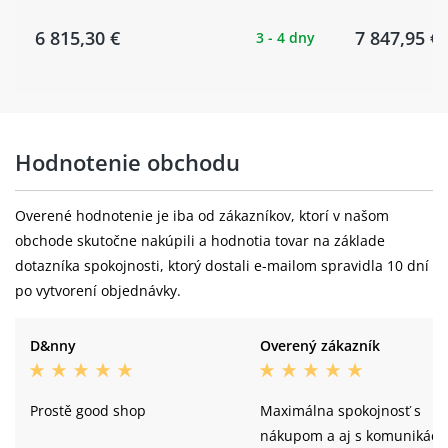
6 815,30 €
7 847,95 €
3 - 4 dny
Schwalbe G-One Allround Performance,
Pláště:
RaceGuard, TL-Ready, 45-622, ADDIX
DT Swiss R500, Disc, 28H, Tubeless
Zadní ráfek:
Ready
Hodnotenie obchodu
SHIMANO FH-TC500-MS, 28H, CL,
Zadní náboj:
12X142mm, THRU Type AXLE
Overené hodnotenie je iba od zákazníkov, ktorí v našom
Schwalbe G-One Allround Performance,
obchode skutočne nakúpili a hodnotia tovar na základe
Zadní plášť:
RaceGuard, TL-Ready, 45-622, ADDIX
dotazníka spokojnosti, ktorý dostali e-mailom spravidla 10 dní
po vytvorení objednávky.
Hmotnost:
9.75 kg
D&nny
Overený zákazník
Prostě good shop
Maximálna spokojnosť s
nákupom a aj s komunikáci