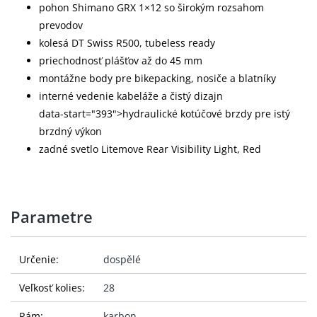
pohon Shimano GRX 1×12 so širokým rozsahom
prevodov
kolesá DT Swiss R500, tubeless ready
priechodnosť plášťov až do 45 mm
montážne body pre bikepacking, nosiče a blatníky
interné vedenie kabeláže a čistý dizajn
data-start="393">hydraulické kotúčové brzdy pre istý
brzdný výkon
zadné svetlo Litemove Rear Visibility Light, Red
Parametre
Určenie:
dospělé
Veľkosť kolies:
28
Rám:
karbon