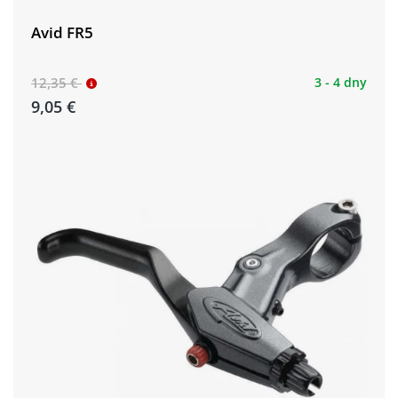
Avid FR5
12,35 €
3 - 4 dny
9,05 €