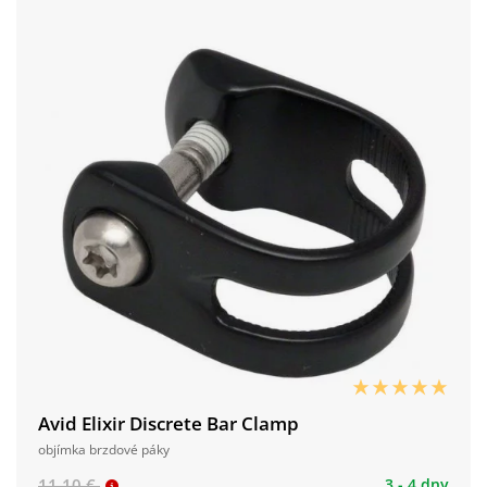
Avid Elixir Discrete Bar Clamp
objímka brzdové páky
11,10 €
3 - 4 dny