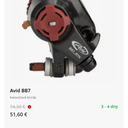
Avid BB7
kotoučová brzda
74,30 €
3 - 4 dny
51,60 €