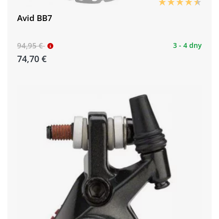
Avid BB7
94,95 €
3 - 4 dny
74,70 €