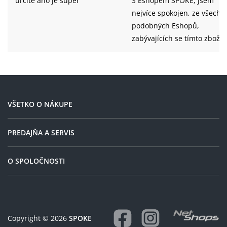
určite ano je super
S Eshopem SPOKE, jsem
nejvíce spokojen, ze všech
podobných Eshopů,
zabývajících se tímto zboží
Taky preferuji poměry kvalit
cena, neplacení poštovného
od určité částky nákupu,
široký sortiment zboží. Tent
obchod splňuje skoro
VŠETKO O NÁKUPE
všechny mé požadavky neb
představy, jak by nákup a
PREDAJŇA A SERVIS
následné dodání zboží měl
probíhat. Známým jsem hn
O SPOLOČNOSTI
doporučil.
Copyright © 2026
SPOKE