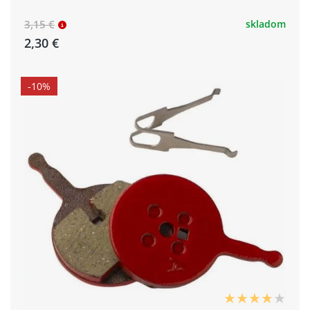
3,15 €
skladom
2,30 €
-10%