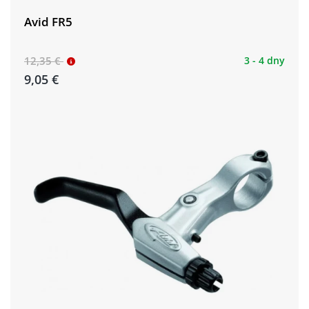
Avid FR5
12,35 €
3 - 4 dny
9,05 €