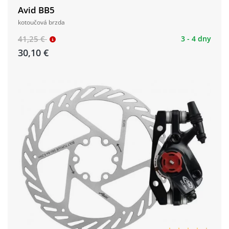
Avid BB5
kotoučová brzda
41,25 €
3 - 4 dny
30,10 €