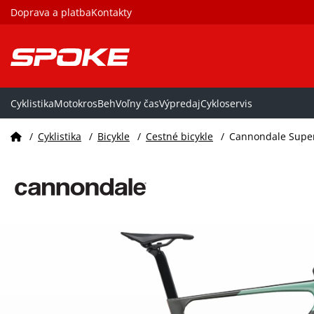
Doprava a platba
Kontakty
Cyklistika
Motokros
Beh
Voľny čas
Výpredaj
Cykloservis
/
Cyklistika
/
Bicykle
/
Cestné bicykle
/
Cannondale Super