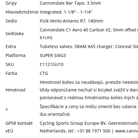
Gripy
Cannondale Bar Tape, 3.5mm
Hlavovézloženie
Integrated, 1-1/8" - 1-1/4"
Sedlo
Fizik Vento Antares R7, 140mm
Cannondale C1 Aero 40 Carbon V2, 0mm offset (
Sedlovka
61cm)
Extra
Tubeless valves, SRAM AXS charger, Conceal S
Platforma
SUPER SIXG3
SKU
C1121GU10
Farba
CTG
Hmotnosti kolies sa neudávajú, pretože neexist
Hmotnosť
Vždy odporúčame nechať si bicykel zvážiť v dane
porovnávať s reálnou hmotnosťou kolies iných z
Špecifikácie a ceny sa môžu zmeniť bez udania
*
iba orientačné.
GPSR kontakt
Cycling Sports Group Europe BV, Geeresteinse
vEÚ
Netherlands, tel.: +31 88 1971 500 | www.can