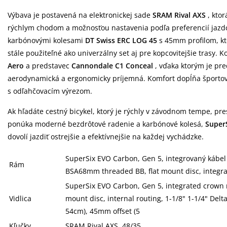
Výbava je postavená na elektronickej sade
SRAM Rival AXS
, kto
rýchlym chodom a možnosťou nastavenia podľa preferencií jazdc
karbónovými kolesami
DT Swiss ERC LOG 45
s 45mm profilom, kto
stále použiteľné ako univerzálny set aj pre kopcovitejšie trasy. K
Aero
a predstavec
Cannondale C1 Conceal
, vďaka ktorým je pre
aerodynamická a ergonomicky príjemná. Komfort dopĺňa športo
s odľahčovacím výrezom.
Ak hľadáte cestný bicykel, ktorý je rýchly v závodnom tempe, pr
ponúka moderné bezdrôtové radenie a karbónové kolesá,
Super
dovolí jazdiť ostrejšie a efektívnejšie na každej vychádzke.
SuperSix EVO Carbon, Gen 5, integrovaný kábel 
Rám
BSA68mm threaded BB, flat mount disc, integr
SuperSix EVO Carbon, Gen 5, integrated crown 
Vidlica
mount disc, internal routing, 1-1/8" 1-1/4" Delt
54cm), 45mm offset (5
Kľučky
SRAM Rival AXS, 48/35