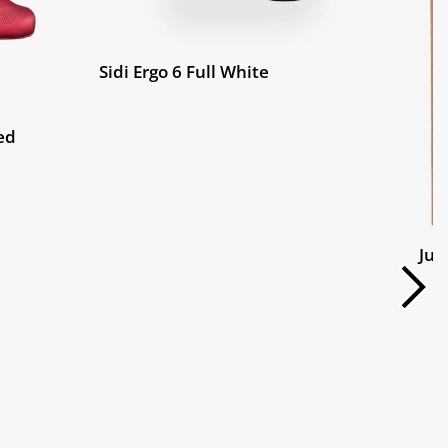
Sidi Ergo 6 Full White
ed
Jui