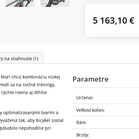
5 163,10 €
y na stiahnutie
(1)
, ktorí chcú kombináciu nízkej
Parametre
odí sa na svižné tréningy,
 rýchle roviny aj dlhšie
Určenie:
Veľkosť kolies:
 optimalizovanými tvarmi a
yvážená tak, aby bicykel zostal
Rám:
nepôsobilo nepohodlne pri
Brzdy: