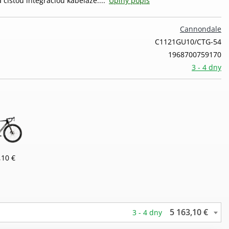
 čistou integráciou kabeláže....
Úplný popis
Cannondale
C1121GU10/CTG-54
1968700759170
3 - 4 dny
,10 €
5 163,10 €
3 - 4 dny