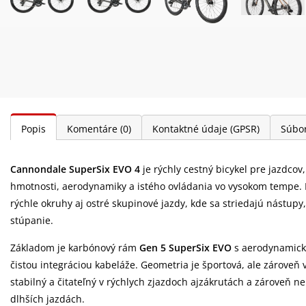
Popis
Komentáre
(0)
Kontaktné údaje (GPSR)
Súbor
Cannondale SuperSix EVO 4
je rýchly cestný bicykel pre jazdcov
hmotnosti, aerodynamiky a istého ovládania vo vysokom tempe. H
rýchle okruhy aj ostré skupinové jazdy, kde sa striedajú nástupy,
stúpanie.
Základom je karbónový rám
Gen 5 SuperSix EVO
s aerodynamicky
čistou integráciou kabeláže. Geometria je športová, ale zároveň v
stabilný a čitateľný v rýchlych zjazdoch ajzákrutách a zároveň 
dlhších jazdách.