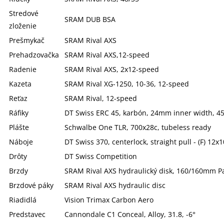
Stredové
SRAM DUB BSA
zloženie
Prešmykač
SRAM Rival AXS
Prehadzovačka
SRAM Rival AXS,12-speed
Radenie
SRAM Rival AXS, 2x12-speed
Kazeta
SRAM Rival XG-1250, 10-36, 12-speed
Reťaz
SRAM Rival, 12-speed
Ráfiky
DT Swiss ERC 45, karbón, 24mm inner width, 4
Plášte
Schwalbe One TLR, 700x28c, tubeless ready
Náboje
DT Swiss 370, centerlock, straight pull - (F) 
Drôty
DT Swiss Competition
Brzdy
SRAM Rival AXS hydraulický disk, 160/160mm Pa
Brzdové páky
SRAM Rival AXS hydraulic disc
Riadidlá
Vision Trimax Carbon Aero
Predstavec
Cannondale C1 Conceal, Alloy, 31.8, -6°