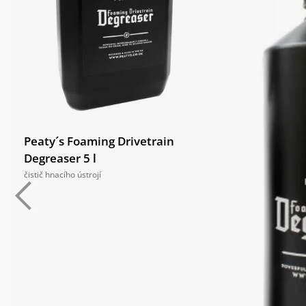
Peaty´s Foaming Drivetrain
Degreaser 5 l
čistič hnacího ústrojí