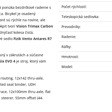
Počet rýchlostí:
rá ponúka bezdrôtové radenie s
a. Bicykel je osadený
Teleskopická sedlovka:
ré sú rýchle na rovine, ale
okpit tvorí
Vision Trimax Carbon
Prevodníky:
dnýčasť kolesa čistá,
Radenie:
vé sedlo
Fizik Vento Antares R7
Ráfky:
esný v zákrutách a súčasne
Hmotnost:
Six EVO 4
je stroj, ktorý vám
Model:
routing, 12x142 thru-axle,
ated seat binder, UDH
race, 12x100mm thru-axle, flat
a steerer, 55mm offset (44-