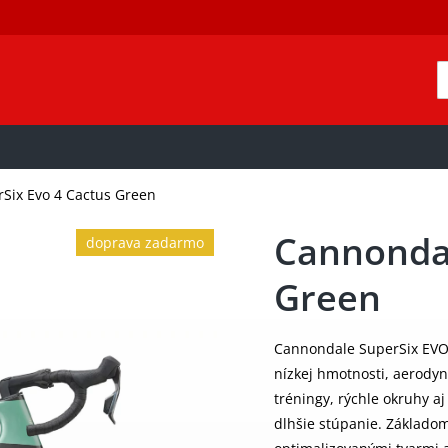
Six Evo 4 Cactus Green
Cannondal
doprava zadarmo
Green
Cannondale SuperSix EVO 4
nízkej hmotnosti, aerodyn
tréningy, rýchle okruhy aj
dlhšie stúpanie. Základo