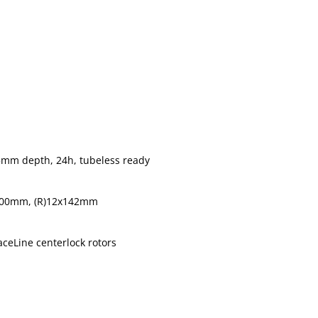
5mm depth, 24h, tubeless ready
12x100mm, (R)12x142mm
ceLine centerlock rotors