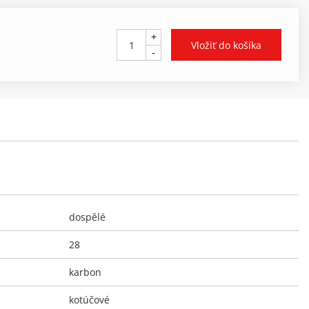
+
-
dospělé
28
karbon
kotúčové