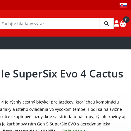
0
e SuperSix Evo 4 Cactus
 je rýchly cestný bicykel pre jazdcov, ktorí chcú kombináciu
amiky a istého ovládania vo vysokom tempe. Hodí sa na svižné
 ostré skupinové jazdy, kde sa striedajú nástupy, rýchle roviny aj
m je karbónový rám Gen 5 SuperSix EVO s aerodynamicky