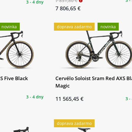
7 831,80 €
3 -
3 - 4 dny
7 806,65 €
novinka
doprava zadarmo
novinka
S Five Black
Cervélo Soloist Sram Red AXS B
Magic
3 - 4 dny
11 565,45 €
3 -
doprava zadarmo