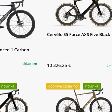
Cervélo S5 Force AXS Five Black
anced 1 Carbon
skladom
10 326,25 €
3 -
novinka
doprava zadarmo
novinka