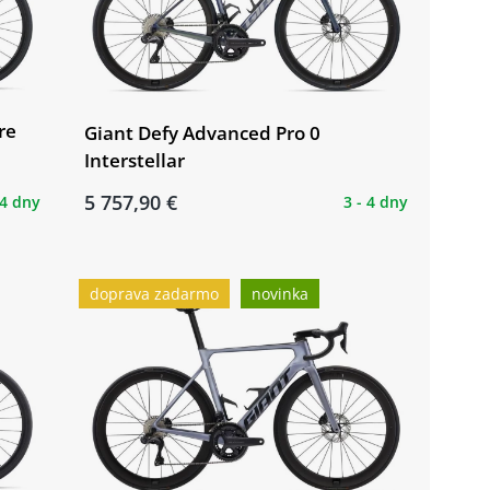
re
Giant Defy Advanced Pro 0
Interstellar
5 757,90 €
 4 dny
3 - 4 dny
doprava zadarmo
novinka