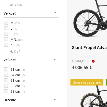
ďalších 6
Veľkosť
M
(52)
L
(47)
S
(35)
M/L
(35)
XL
(24)
Giant Propel Adv
ďalšie 1
Veľkosť
4 584,85 €
4 006,55 €
51 cm
(2)
54 cm
(2)
61 cm
(2)
doprava zadarmo
56 cm
(1)
58 cm
(1)
Určenie