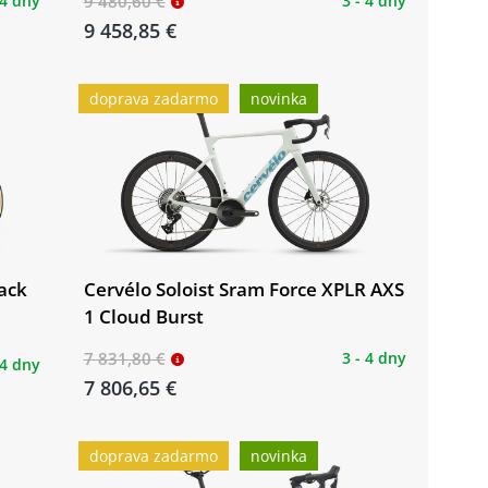
 4 dny
9 480,60 €
3 - 4 dny
9 458,85 €
doprava zadarmo
novinka
lack
Cervélo Soloist Sram Force XPLR AXS
1 Cloud Burst
7 831,80 €
3 - 4 dny
 4 dny
7 806,65 €
doprava zadarmo
novinka