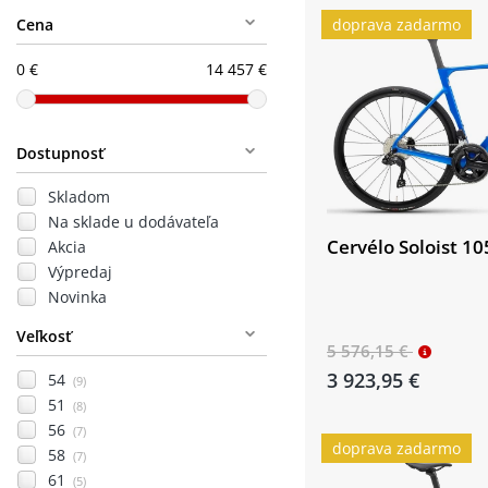
Cena
doprava zadarmo
0 €
14 457 €
Dostupnosť
Skladom
Na sklade u dodávateľa
Cervélo Soloist 10
Akcia
Výpredaj
Novinka
Veľkosť
5 576,15 €
3 923,95 €
54
(9)
51
(8)
56
(7)
doprava zadarmo
58
(7)
61
(5)