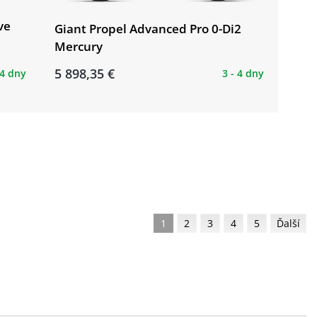
ve
Giant Propel Advanced Pro 0-Di2
Mercury
5 898,35 €
 4 dny
3 - 4 dny
1
2
3
4
5
Ďalší