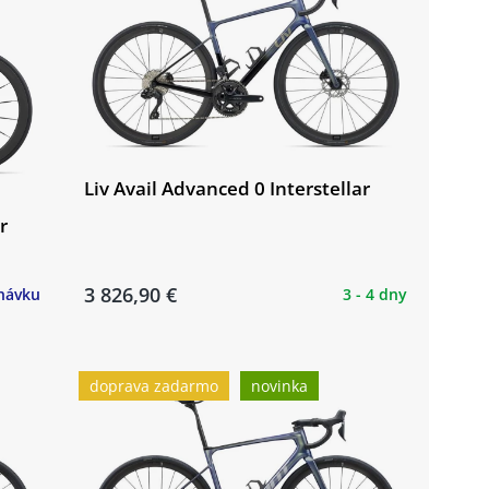
Liv Avail Advanced 0 Interstellar
r
3 826,90 €
návku
3 - 4 dny
doprava zadarmo
novinka