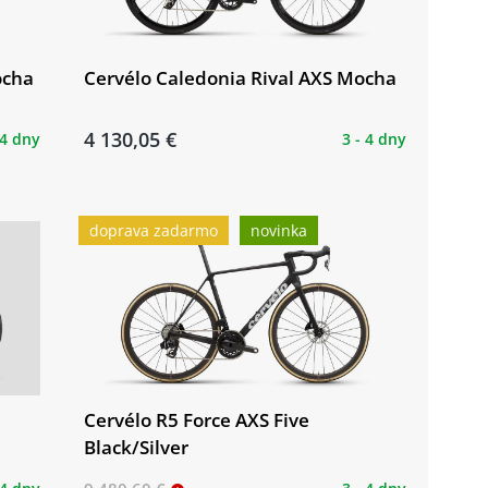
ocha
Cervélo Caledonia Rival AXS Mocha
4 130,05 €
 4 dny
3 - 4 dny
doprava zadarmo
novinka
2
Cervélo R5 Force AXS Five
Black/Silver