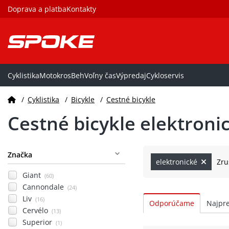
Doprava a platba
Kontakty
Cyklistika
Motokros
Beh
Voľny čas
Výpredaj
Cykloservis
/
Cyklistika
/
Bicykle
/
Cestné bicykle
Cestné bicykle elektroni
Značka
elektronické
Zru
Giant
(60)
Cannondale
(24)
Liv
(16)
Cervélo
(13)
Superior
(1)