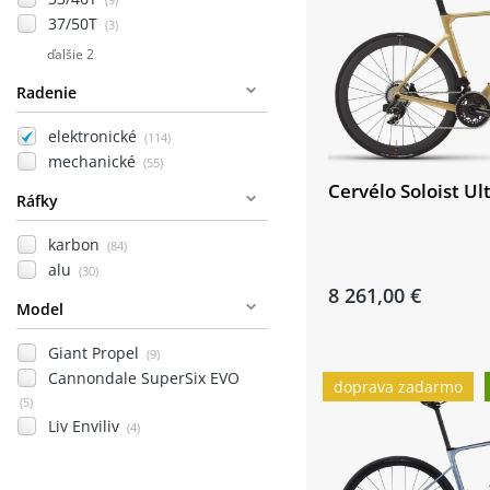
37/50T
(3)
ďalšie 2
Radenie
elektronické
(114)
mechanické
(55)
Cervélo Soloist Ul
Ráfky
karbon
(84)
alu
(30)
8 261,00 €
Model
Giant Propel
(9)
Cannondale SuperSix EVO
doprava zadarmo
(5)
Liv Enviliv
(4)