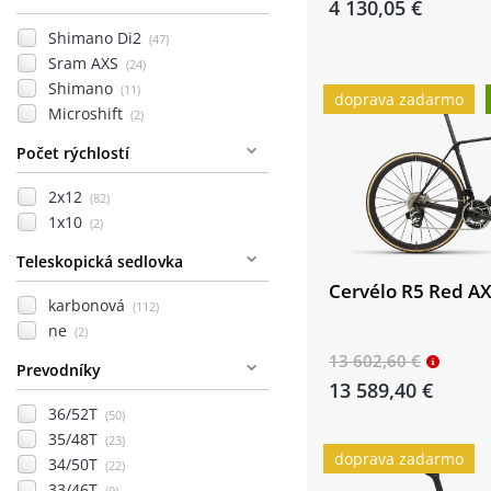
4 130,05 €
Shimano Di2
(47)
Sram AXS
(24)
Shimano
(11)
doprava zadarmo
Microshift
(2)
Počet rýchlostí
2x12
(82)
1x10
(2)
Teleskopická sedlovka
Cervélo R5 Red AX
karbonová
(112)
ne
(2)
13 602,60 €
Prevodníky
13 589,40 €
36/52T
(50)
35/48T
(23)
doprava zadarmo
34/50T
(22)
33/46T
(9)