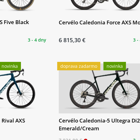
S Five Black
Cervélo Caledonia Force AXS M
6 815,30 €
3 - 4 dny
3 -
novinka
doprava zadarmo
novinka
Cervélo Caledonia-5 Ultegra Di
 Rival AXS
Emerald/Cream