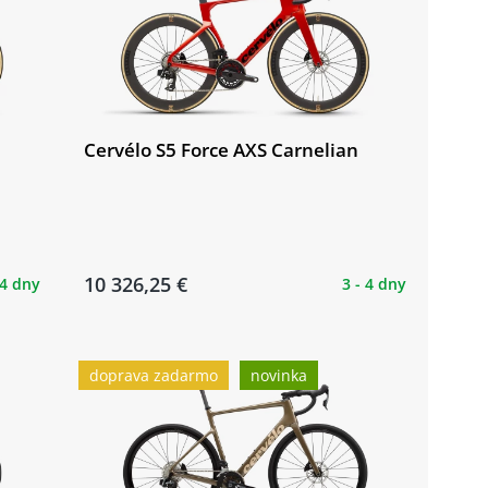
Cervélo S5 Force AXS Carnelian
10 326,25 €
 4 dny
3 - 4 dny
doprava zadarmo
novinka