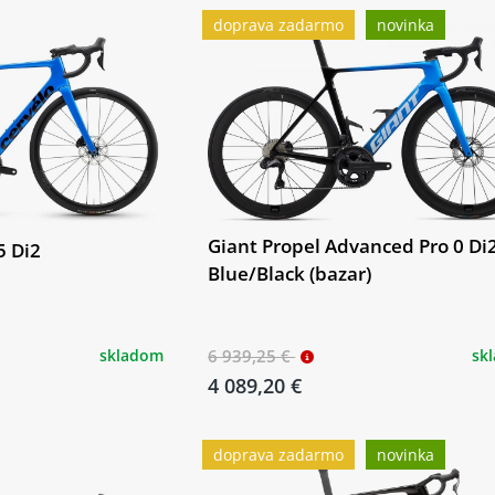
doprava zadarmo
novinka
Giant Propel Advanced Pro 0 Di
5 Di2
Blue/Black (bazar)
skladom
6 939,25 €
sk
4 089,20 €
doprava zadarmo
novinka