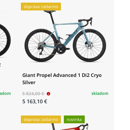
doprava zadarmo
2
Giant Propel Advanced 1 Di2 Cryo
Silver
ladom
5 824,00 €
skladom
5 163,10 €
doprava zadarmo
novinka