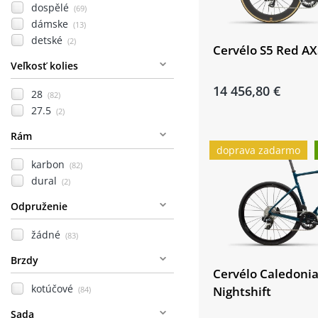
dospělé
(69)
dámske
(13)
detské
(2)
Cervélo S5 Red AX
Veľkosť kolies
14 456,80 €
28
(82)
27.5
(2)
Rám
doprava zadarmo
karbon
(82)
dural
(2)
Odpruženie
žádné
(83)
Brzdy
Cervélo Caledonia
kotúčové
Nightshift
(84)
Sada