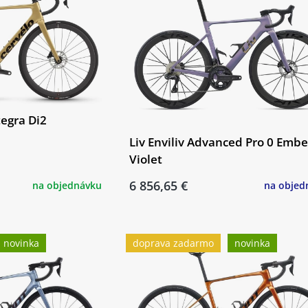
tegra Di2
Liv Enviliv Advanced Pro 0 Embe
Violet
6 856,65 €
na objednávku
na objed
novinka
doprava zadarmo
novinka