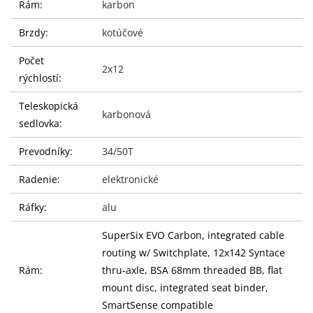
Rám:
karbon
Brzdy:
kotúčové
Počet
2x12
rýchlostí:
Teleskopická
karbonová
sedlovka:
Prevodníky:
34/50T
Radenie:
elektronické
Ráfky:
alu
SuperSix EVO Carbon, integrated cable
routing w/ Switchplate, 12x142 Syntace
Rám:
thru-axle, BSA 68mm threaded BB, flat
mount disc, integrated seat binder,
SmartSense compatible