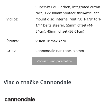
SuperSix EVO Carbon, integrated crown
race, 12x100mm Syntace thru-axle, flat
Vidlice:
mount disc, internal routing, 1-1/8" to 1-
1/4" Delta steerer, 55mm offset (44-
54cm), 45mm offset (56-61cm)
Řídítka:
Vision Trimax Aero
Gripy:
Cannondale Bar Tape, 3.5mm
Představec:
Cannondale C1 Conceal, Alloy, 31.8, -6Â°
Zobraziť viac parametrov
Cannondale C1 Aero 40 Carbon, 0mm
Sedlovka:
offset (44-48cm), 20mm offset (51-61cm)
Viac o značke Cannondale
Prologo Nago RS STN, Stainless Steel
Sedlo:
Rails
Řazení:
Shimano 105 Di2 R7170, wireless, 2x12