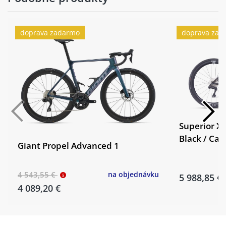
doprava zadarmo
doprava zad
Superior X
Black / Ca
Giant Propel Advanced 1
4 543,55 €
na objednávku
5 988,85 €
4 089,20 €