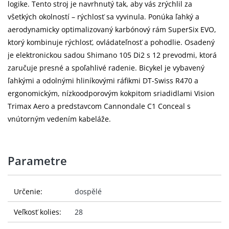
logike. Tento stroj je navrhnutý tak, aby vás zrýchlil za
všetkých okolností – rýchlosť sa vyvinula. Ponúka ľahký a
aerodynamicky optimalizovaný karbónový rám SuperSix EVO,
ktorý kombinuje rýchlosť, ovládateľnosť a pohodlie. Osadený
je elektronickou sadou Shimano 105 Di2 s 12 prevodmi, ktorá
zaručuje presné a spoľahlivé radenie. Bicykel je vybavený
ľahkými a odolnými hliníkovými ráfikmi DT-Swiss R470 a
ergonomickým, nízkoodporovým kokpitom sriadidlami Vision
Trimax Aero a predstavcom Cannondale C1 Conceal s
vnútorným vedením kabeláže.
Parametre
Určenie:
dospělé
Veľkosť kolies:
28