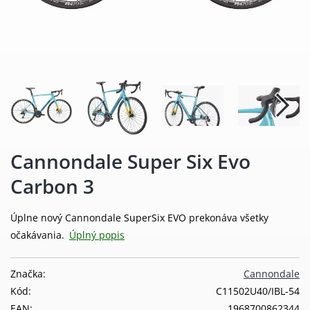
Cannondale Super Six Evo
Carbon 3
Úplne nový Cannondale SuperSix EVO prekonáva všetky
očakávania.
Úplný popis
Značka:
Cannondale
Kód:
C11502U40/IBL-54
EAN:
1968700862344