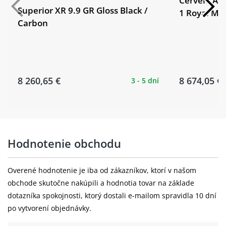
Cervélo As
Superior XR 9.9 GR Gloss Black /
1 Royal Me
Zadní ráfek:
Reserve 40 I 44 GR Carbon, 24h, tubeless re
Carbon
(F) DT Swiss 240, 12x100mm centerlock / (R) 
Zadní náboj:
12x142mm centerlock
Zadní plášť:
Vittoria Terreno Dry, 700x40c, tubeless ready
8 260,65 €
8 674,05 €
3 - 5 dní
Hodnotenie obchodu
Overené hodnotenie je iba od zákazníkov, ktorí v našom
obchode skutočne nakúpili a hodnotia tovar na základe
dotazníka spokojnosti, ktorý dostali e-mailom spravidla 10 dní
po vytvorení objednávky.