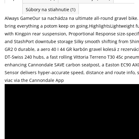
Súbory na stiahnutie
(1)
Always GameOur sa nachádza na ultimate all-round gravel bike.
bring everything a potom keep on going.HighlightsLightweight f
with Kingpin rear suspension, Proportional Response size-specif
and StashPort downtube storage Silky smooth shifting from Sh
GR2 0 durable, a aero 40 I 44 GR karbón gravel kolesá z rezerváci
DT-Swiss 240 hubs, a fast rolling Vittoria Terreno T30 45c pneu
enhancing Cannondale SAVE carbon seatpost, a Easton EC90 A
Sensor delivers hyper-accurate speed, distance and route info, 
viac via the Cannondale App