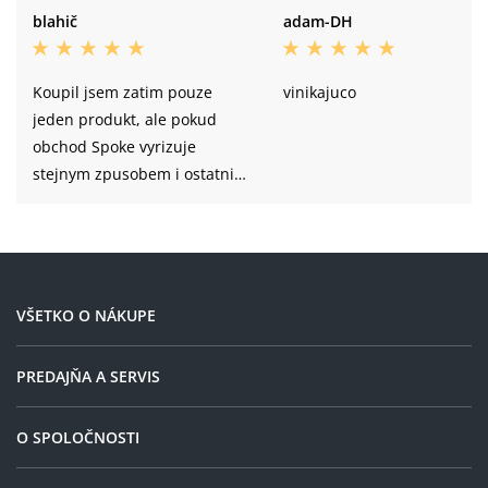
blahič
adam-DH
Koupil jsem zatim pouze
vinikajuco
jeden produkt, ale pokud
obchod Spoke vyrizuje
stejnym zpusobem i ostatni
objednavky, tak mi nezbyva
nez jen vrele doporucit.
VŠETKO O NÁKUPE
PREDAJŇA A SERVIS
O SPOLOČNOSTI