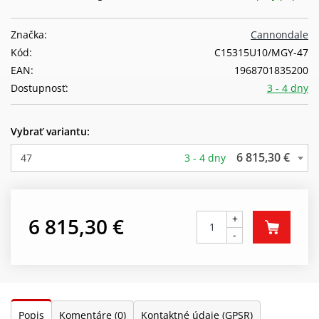
Značka:
Cannondale
Kód:
C15315U10/MGY-47
EAN:
1968701835200
Dostupnosť:
3 - 4 dny
Vybrať variantu:
6 815,30 €
47
3 - 4 dny
+
6 815,30 €
-
Popis
Komentáre
(0)
Kontaktné údaje (GPSR)