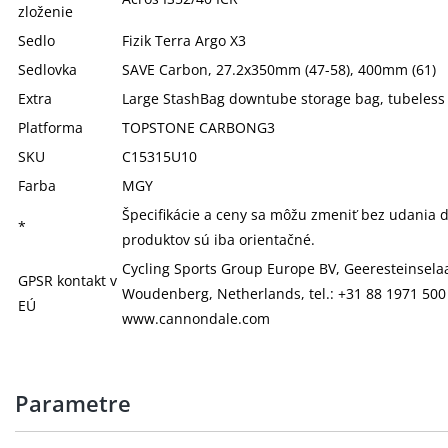
zloženie
Sedlo
Fizik Terra Argo X3
Sedlovka
SAVE Carbon, 27.2x350mm (47-58), 400mm (61)
Extra
Large StashBag downtube storage bag, tubeless
Platforma
TOPSTONE CARBONG3
SKU
C15315U10
Farba
MGY
Špecifikácie a ceny sa môžu zmeniť bez udania 
*
produktov sú iba orientačné.
Cycling Sports Group Europe BV, Geeresteinselaa
GPSR kontakt v
Woudenberg, Netherlands, tel.: +31 88 1971 500
EÚ
www.cannondale.com
Parametre