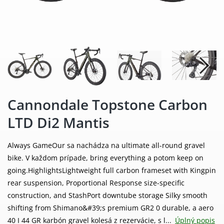
Cannondale Topstone Carbon
LTD Di2 Mantis
Always GameOur sa nachádza na ultimate all-round gravel
bike. V každom prípade, bring everything a potom keep on
going.HighlightsLightweight full carbon frameset with Kingpin
rear suspension, Proportional Response size-specific
construction, and StashPort downtube storage Silky smooth
shifting from Shimano&#39;s premium GR2 0 durable, a aero
40 I 44 GR karbón gravel kolesá z rezervácie, s l...
Úplný popis