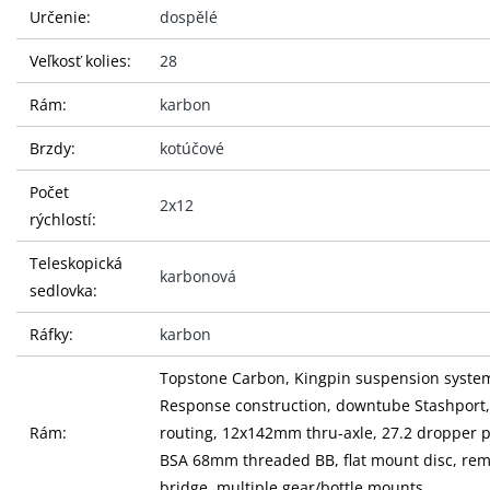
Určenie:
dospělé
Veľkosť kolies:
28
Rám:
karbon
Brzdy:
kotúčové
Počet
2x12
rýchlostí:
Teleskopická
karbonová
sedlovka:
Ráfky:
karbon
Topstone Carbon, Kingpin suspension system
Response construction, downtube Stashport, 
Rám:
routing, 12x142mm thru-axle, 27.2 dropper p
BSA 68mm threaded BB, flat mount disc, re
bridge, multiple gear/bottle mounts