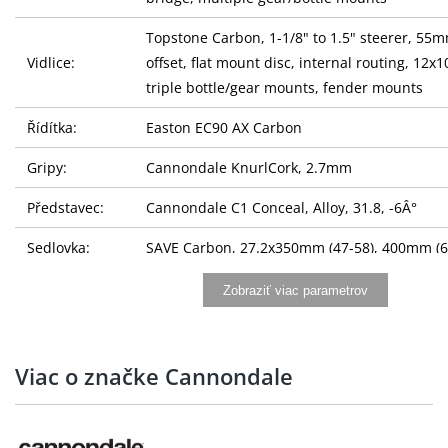
Topstone Carbon, 1-1/8" to 1.5" steerer, 55
Vidlice:
offset, flat mount disc, internal routing, 12x1
triple bottle/gear mounts, fender mounts
Řídítka:
Easton EC90 AX Carbon
Gripy:
Cannondale KnurlCork, 2.7mm
Představec:
Cannondale C1 Conceal, Alloy, 31.8, -6Â°
Sedlovka:
SAVE Carbon, 27.2x350mm (47-58), 400mm (6
Sedlo:
Fizik Terra Argo X3
Zobraziť viac parametrov
Řazení:
Shimano GRX 825, Di2, 12-speed
Přesmykač:
Shimano GRX 825, Di2
Viac o značke Cannondale
Přehazovačka:
Shimano GRX 825, Di2, Shadow RD+
Brzdy:
Shimano GRX RX820, 160/160mm MT800 cente