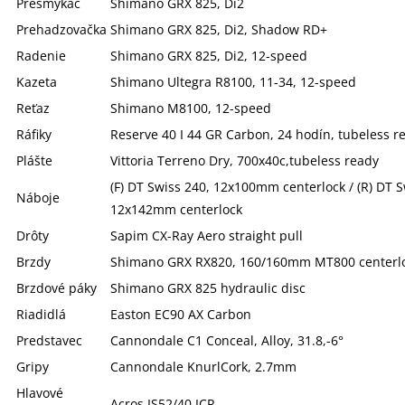
Prešmykač
Shimano GRX 825, Di2
Prehadzovačka
Shimano GRX 825, Di2, Shadow RD+
Radenie
Shimano GRX 825, Di2, 12-speed
Kazeta
Shimano Ultegra R8100, 11-34, 12-speed
Reťaz
Shimano M8100, 12-speed
Ráfiky
Reserve 40 I 44 GR Carbon, 24 hodín, tubeless r
Plášte
Vittoria Terreno Dry, 700x40c,tubeless ready
(F) DT Swiss 240, 12x100mm centerlock / (R) DT S
Náboje
12x142mm centerlock
Drôty
Sapim CX-Ray Aero straight pull
Brzdy
Shimano GRX RX820, 160/160mm MT800 centerlo
Brzdové páky
Shimano GRX 825 hydraulic disc
Riadidlá
Easton EC90 AX Carbon
Predstavec
Cannondale C1 Conceal, Alloy, 31.8,-6°
Gripy
Cannondale KnurlCork, 2.7mm
Hlavové
Acros IS52/40 ICR