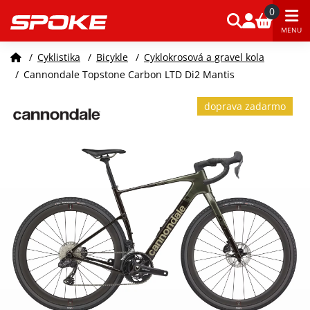
0
MENU
/
Cyklistika
/
Bicykle
/
Cyklokrosová a gravel kola
/
Cannondale Topstone Carbon LTD Di2 Mantis
doprava zadarmo