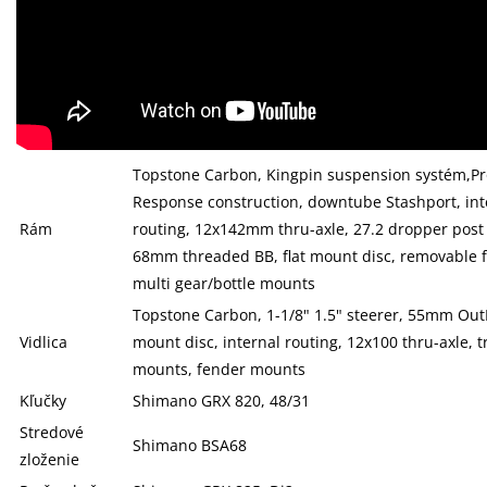
Topstone Carbon, Kingpin suspension systém,Pr
Response construction, downtube Stashport, int
Rám
routing, 12x142mm thru-axle, 27.2 dropper post
68mm threaded BB, flat mount disc, removable f
multi gear/bottle mounts
Topstone Carbon, 1-1/8" 1.5" steerer, 55mm OutFr
Vidlica
mount disc, internal routing, 12x100 thru-axle, t
mounts, fender mounts
Kľučky
Shimano GRX 820, 48/31
Stredové
Shimano BSA68
zloženie