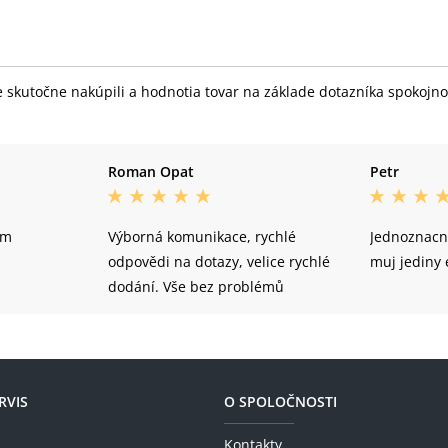
skutočne nakúpili a hodnotia tovar na základe dotazníka spokojnost
Roman Opat
Petr
am
Výborná komunikace, rychlé
Jednoznacn
odpovědi na dotazy, velice rychlé
muj jediny 
dodání. Vše bez problémů
RVIS
O SPOLOČNOSTI
Kontakty