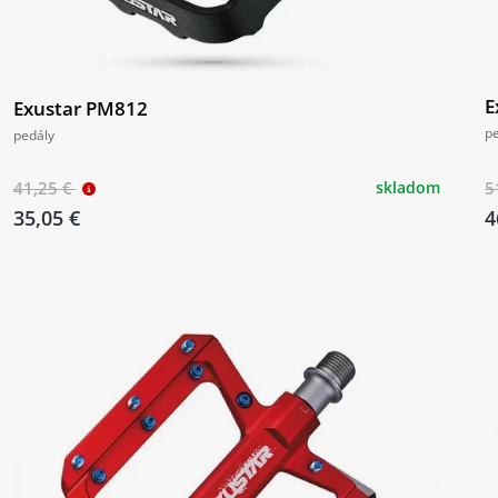
E
Exustar PM812
p
pedály
41,25 €
skladom
5
35,05 €
4