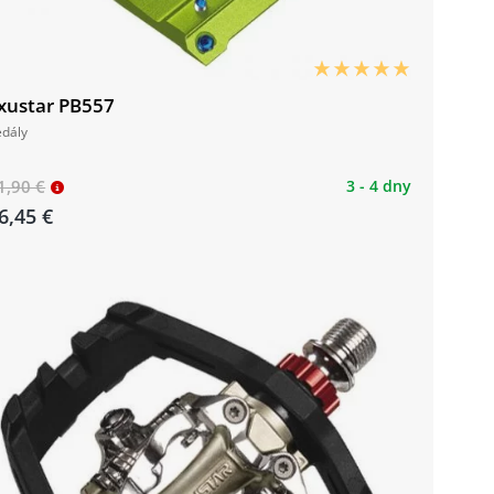
xustar PB557
edály
1,90 €
3 - 4 dny
6,45 €