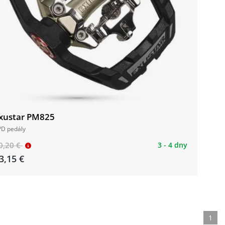
xustar PM825
PD pedály
0,20 €
3 - 4 dny
3,15 €
1