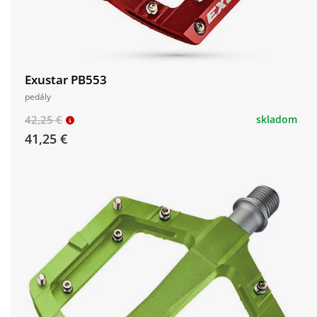
Exustar PB553
pedály
42,25 €
skladom
41,25 €