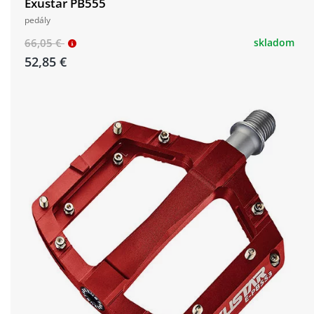
Exustar PB555
pedály
66,05 €
skladom
52,85 €