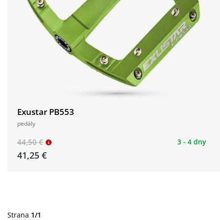
Exustar PB553
pedály
44,50 €
3 - 4 dny
41,25 €
Strana
1/1