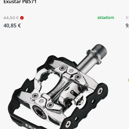
Exustar PB571
44,50 €
skladom
1
40,85 €
9