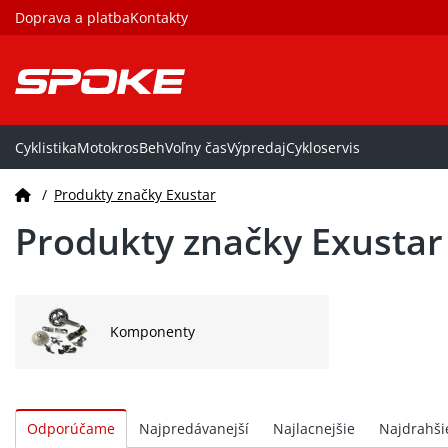
Doprava a platba
Kontakty
Cyklistika
Motokros
Beh
Voľny čas
Výpredaj
Cykloservis
/
Produkty značky Exustar
Produkty značky Exustar
Komponenty