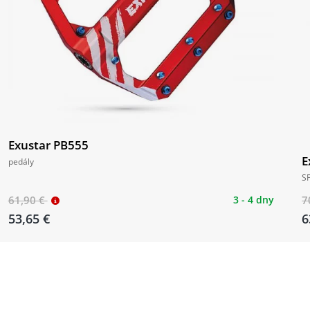
Exustar PB555
E
pedály
S
61,90 €
3 - 4 dny
7
53,65 €
6