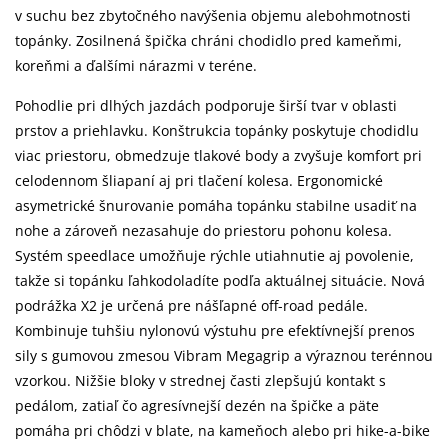
v suchu bez zbytočného navýšenia objemu alebohmotnosti
topánky. Zosilnená špička chráni chodidlo pred kameňmi,
koreňmi a ďalšími nárazmi v teréne.
Pohodlie pri dlhých jazdách podporuje širší tvar v oblasti
prstov a priehlavku. Konštrukcia topánky poskytuje chodidlu
viac priestoru, obmedzuje tlakové body a zvyšuje komfort pri
celodennom šliapaní aj pri tlačení kolesa. Ergonomické
asymetrické šnurovanie pomáha topánku stabilne usadiť na
nohe a zároveň nezasahuje do priestoru pohonu kolesa.
Systém speedlace umožňuje rýchle utiahnutie aj povolenie,
takže si topánku ľahkodoladíte podľa aktuálnej situácie. Nová
podrážka X2 je určená pre nášľapné off-road pedále.
Kombinuje tuhšiu nylonovú výstuhu pre efektívnejší prenos
sily s gumovou zmesou Vibram Megagrip a výraznou terénnou
vzorkou. Nižšie bloky v strednej časti zlepšujú kontakt s
pedálom, zatiaľ čo agresívnejší dezén na špičke a päte
pomáha pri chôdzi v blate, na kameňoch alebo pri hike-a-bike