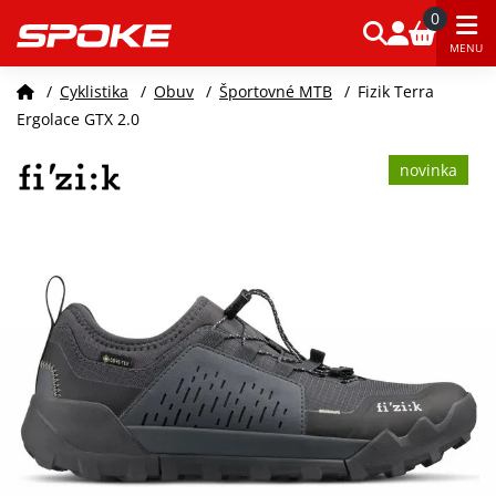
0
MENU
/
Cyklistika
/
Obuv
/
Športovné MTB
/
Fizik Terra
Ergolace GTX 2.0
novinka