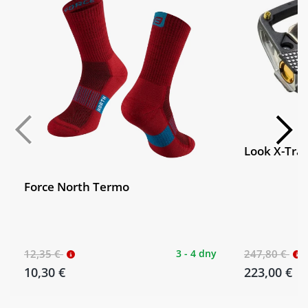
Look X-Trac
Force North Termo
12,35 €
3 - 4 dny
247,80 €
10,30 €
223,00 €