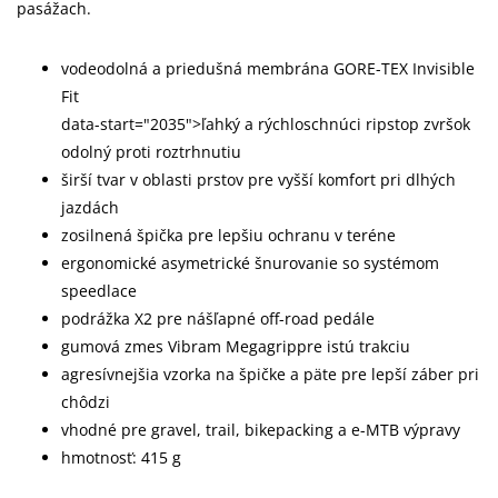
pasážach.
vodeodolná a priedušná membrána GORE-TEX Invisible
Fit
data-start="2035">ľahký a rýchloschnúci ripstop zvršok
odolný proti roztrhnutiu
širší tvar v oblasti prstov pre vyšší komfort pri dlhých
jazdách
zosilnená špička pre lepšiu ochranu v teréne
ergonomické asymetrické šnurovanie so systémom
speedlace
podrážka X2 pre nášľapné off-road pedále
gumová zmes Vibram Megagrippre istú trakciu
agresívnejšia vzorka na špičke a päte pre lepší záber pri
chôdzi
vhodné pre gravel, trail, bikepacking a e-MTB výpravy
hmotnosť: 415 g