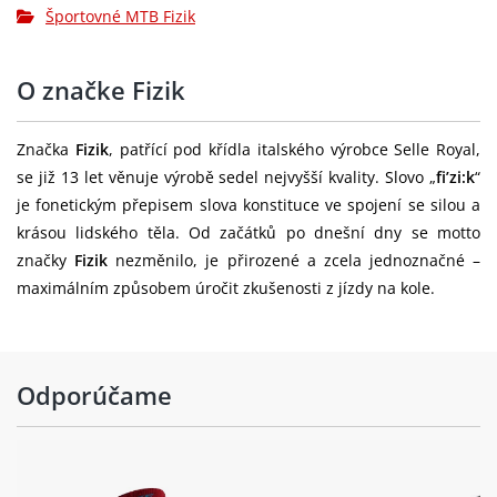
Športovné MTB Fizik
O značke Fizik
Značka
Fizik
, patřící pod křídla italského výrobce Selle Royal,
se již 13 let věnuje výrobě sedel nejvyšší kvality. Slovo „
fi’zi:k
“
je fonetickým přepisem slova konstituce ve spojení se silou a
krásou lidského těla. Od začátků po dnešní dny se motto
značky
Fizik
nezměnilo, je přirozené a zcela jednoznačné –
maximálním způsobem úročit zkušenosti z jízdy na kole.
Odporúčame