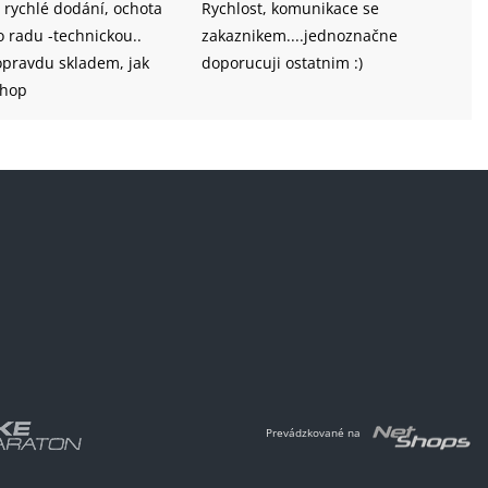
 rychlé dodání, ochota
Rychlost, komunikace se
technickou..
zakaznikem....jednoznačne
opravdu skladem, jak
doporucuji ostatnim :)
shop
Prevádzkované na