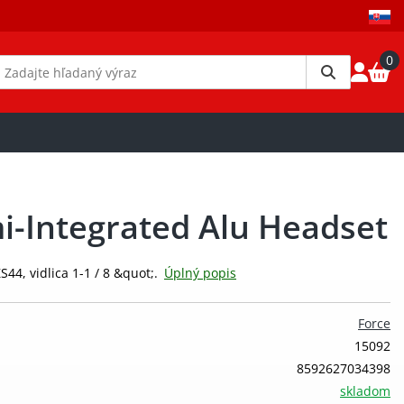
0
i-Integrated Alu Headset
44, vidlica 1-1 / 8 &quot;.
Úplný popis
Force
15092
8592627034398
skladom