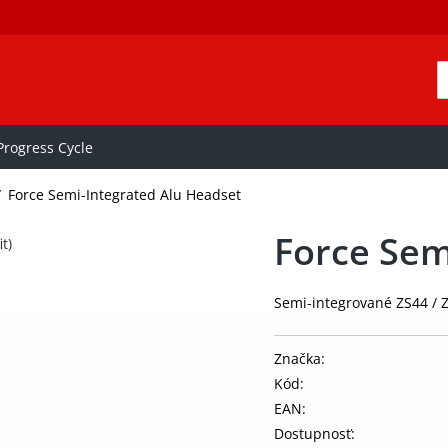
rogress Cycle
/
Force Semi-Integrated Alu Headset
Force Sem
Semi-integrované ZS44 / ZS
Značka:
Kód:
EAN:
Dostupnosť: