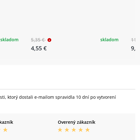
skladom
5,35 €
skladom
11,
4,55 €
9,0
i, ktorý dostali e-mailom spravidla 10 dní po vytvorení
kazník
Overený zákazník