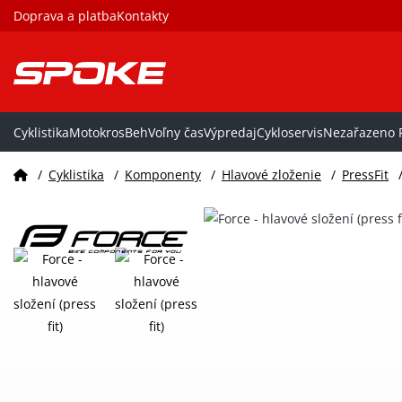
Doprava a platba
Kontakty
Cyklistika
Motokros
Beh
Voľny čas
Výpredaj
Cykloservis
Nezařazeno P
/
Cyklistika
/
Komponenty
/
Hlavové zloženie
/
PressFit