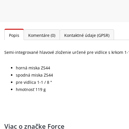
Popis
Komentáre
(0)
Kontaktné údaje (GPSR)
Semi-integrované hlavové zloženie určené pre vidlice s krkom 1-1 
horná miska ZS44
spodná miska ZS44
pre vidlica 1-1 / 8 "
hmotnosť 119 g
Viac o značke Force