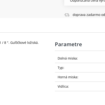
Odporúčaná cena výro
doprava zadarmo od
/ 8 ". Guľôčkové ložiská.
Parametre
Dolná miska:
Typ:
Horná miska:
Vidlica: