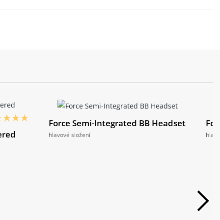
Force Semi-Integrated BB Headset
For
ered
hlavové složení
hlavo