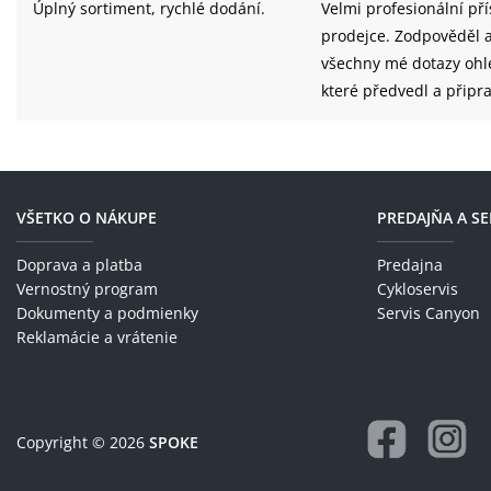
Úplný sortiment, rychlé dodání.
Velmi profesionální př
prodejce. Zodpověděl a 
všechny mé dotazy ohledně kola,
které předvedl a připra
vyzkoušení. Z mé stran
spokojenost.
VŠETKO O NÁKUPE
PREDAJŇA A SE
Doprava a platba
Predajna
Vernostný program
Cykloservis
Dokumenty a podmienky
Servis Canyon
Reklamácie a vrátenie
Copyright © 2026
SPOKE