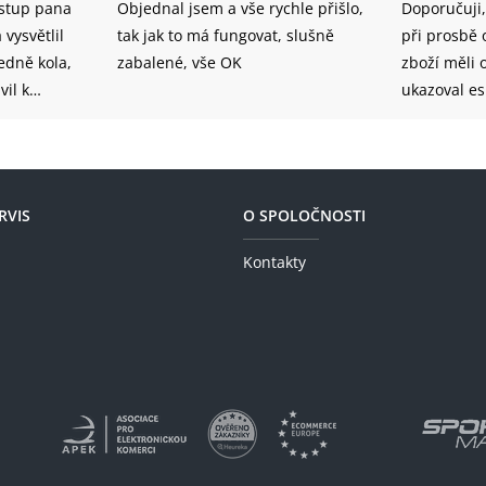
ístup pana
Objednal jsem a vše rychle přišlo,
Doporučuji,
vysvětlil
tak jak to má fungovat, slušně
při prosbě o radu -
zabalené, vše OK
zboží měli 
vil k
ukazoval e
y naprostá
RVIS
O SPOLOČNOSTI
Kontakty