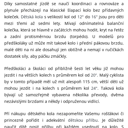
Díky samostatné jízdě se naučí koordinaci a rovnováze a
plynule přecházejí na klasické šlapací kolo bez přídavných
koleček.
Dětská kola
s velikostí kol od
12"
do
16"
jsou pro děti
mezi třemi až sedmi lety. Mívají odnímatelná balanční
kolečka, která se hlavně v začátcích mohou hodit, kryt na řetěz
a zadní protisměrnou brzdu (torpédo). U modelů pro
předškoláky už může mít takové kolo i přední pákovou brzdu,
malé děti na ni ale dosahují jen obtížně a nemají v ručičkách
dostatek síly, aby páčku zmáčkly.
Předškoláci a školáci od přibližně šesti let věku již mohou
jezdit i na větších kolech s průměrem kol od
20“
. Malý cyklista
by v tomto případě měl už mít alespoň 115 cm, větší děti už
mohou jezdit i na kolech s průměrem kol
24"
. Taková kola
bývají už samozřejmě vybavena několika převody, dvěma
nezávislými brzdami a někdy i odpruženou vidlicí.
Pří nákupu dětského kola nezapomeňte Vašemu rošťákovi či
princezně pořídit i adekvátní
dětskou přilbu
. Je důležité
naučit dítě nosit přilbu při každém usednutí na kolo. S