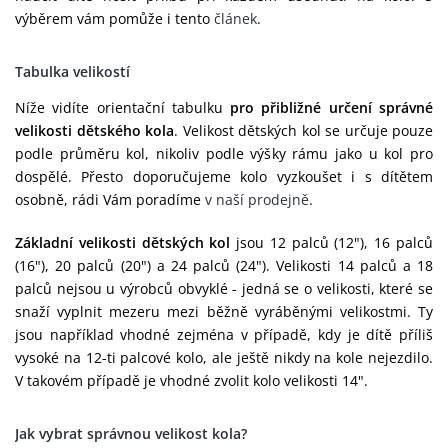
výběrem vám pomůže i tento
článek
.
Tabulka velikostí
Níže vidíte orientační tabulku
pro přibližné určení správné
velikosti dětského kola
. Velikost dětských kol se určuje pouze
podle průměru kol, nikoliv podle výšky rámu jako u kol pro
dospělé. Přesto doporučujeme kolo vyzkoušet i s dítětem
osobně, rádi Vám poradíme
v naší prodejně
.
Základní velikosti dětských kol
jsou 12 palců (12"), 16 palců
(16"), 20 palců (20") a 24 palců (24"). Velikosti 14 palců a 18
palců nejsou u výrobců obvyklé - jedná se o velikosti, které se
snaží vyplnit mezeru mezi běžně vyráběnými velikostmi. Ty
jsou například vhodné zejména v případě, kdy je dítě příliš
vysoké na 12-ti palcové kolo, ale ještě nikdy na kole nejezdilo.
V takovém případě je vhodné zvolit kolo velikosti 14".
Jak vybrat správnou velikost kola?