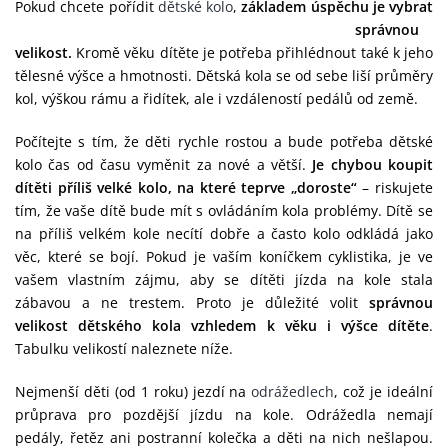
Pokud chcete pořídit
dětské kolo
,
základem úspěchu je vy
brat
správnou
velikost.
Kromě věku dítěte je potřeba přihlédnout také k jeho
tělesné výšce a hmotnosti. Dětská kola se od sebe liší průměry
kol, výškou rámu a řidítek, ale i vzdáleností pedálů od země.
Počítejte s tím, že děti rychle rostou a bude potřeba dětské
kolo čas od času vyměnit za nové a větší.
Je chybou koupit
dítěti příliš velké kolo, na které teprve „doroste“
– riskujete
tím, že vaše dítě bude mít s ovládáním kola problémy. Dítě se
na příliš velkém kole necítí dobře a často kolo odkládá jako
věc, které se bojí. Pokud je vaším koníčkem cyklistika, je ve
vašem vlastním zájmu, aby se dítěti jízda na kole stala
zábavou a ne trestem. Proto je důležité volit
správnou
velikost dětského kola vzhledem k věku i výšce dítěte
.
Tabulku velikostí naleznete níže.
Nejmenší děti (od 1 roku) jezdí na
odrážedlech
, což je ideální
průprava pro pozdější jízdu na kole. Odrážedla nemají
pedály, řetěz ani postranní kolečka a děti na nich nešlapou.