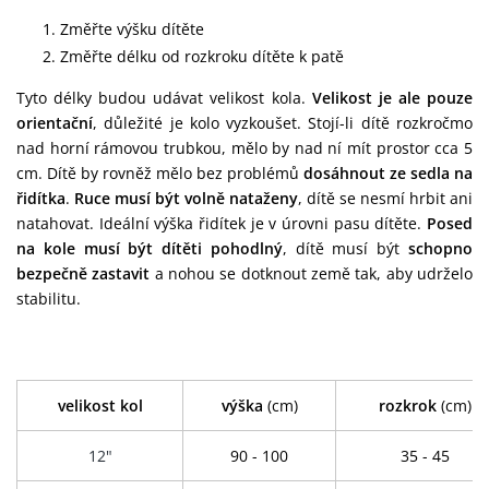
Změřte výšku dítěte
Změřte délku od rozkroku dítěte k patě
Tyto délky budou udávat velikost kola.
Velikost je ale pouze
orientační
, důležité je kolo vyzkoušet. Stojí-li dítě rozkročmo
nad horní rámovou trubkou, mělo by nad ní mít prostor cca 5
cm. Dítě by rovněž mělo bez problémů
dosáhnout ze sedla na
řidítka
.
Ruce musí být volně nataženy
, dítě se nesmí hrbit ani
natahovat. Ideální výška řidítek je v úrovni pasu dítěte.
Posed
na kole musí být dítěti pohodlný
, dítě musí být
schopno
bezpečně zastavit
a nohou se dotknout země tak, aby udrželo
stabilitu.
velikost kol
výška
(cm)
rozkrok
(cm)
12"
90 - 100
35 - 45