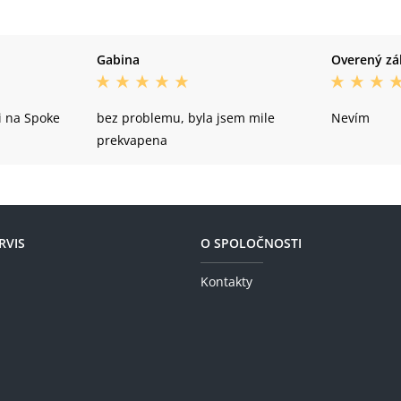
Gabina
Overený zá
i na Spoke
bez problemu, byla jsem mile
Nevím
prekvapena
RVIS
O SPOLOČNOSTI
Kontakty