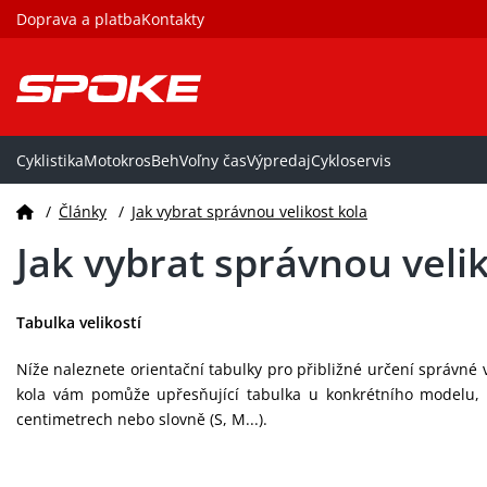
Doprava a platba
Kontakty
Cyklistika
Motokros
Beh
Voľny čas
Výpredaj
Cykloservis
/
Články
/
Jak vybrat správnou velikost kola
Jak vybrat správnou veli
Tabulka velikostí
Níže naleznete orientační tabulky pro přibližné určení správné ve
kola vám pomůže upřesňující tabulka u konkrétního modelu, 
centimetrech nebo slovně (S, M...).