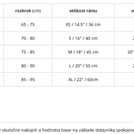
rozkrok
(cm)
velikost rámu
v
65 - 75
XS / 14.5" / 36 cm
70 - 80
S / 16" / 40 cm
75 - 85
M / 18" / 45 cm
26"
80 - 90
L / 20" / 50 cm
85 - 95
XL / 22" / 60cm
skutočne nakúpili a hodnotia tovar na základe dotazníka spokojnost