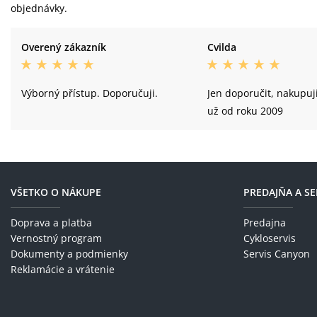
objednávky.
Overený zákazník
Cvilda
Výborný přístup. Doporučuji.
Jen doporučit, nakupuj
už od roku 2009
VŠETKO O NÁKUPE
PREDAJŇA A SE
Doprava a platba
Predajna
Vernostný program
Cykloservis
Dokumenty a podmienky
Servis Canyon
Reklamácie a vrátenie