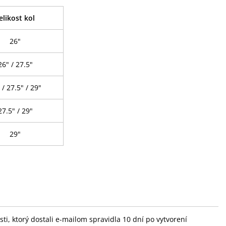
elikost kol
26"
26" / 27.5"
 / 27.5" / 29"
27.5" / 29"
29"
i, ktorý dostali e-mailom spravidla 10 dní po vytvorení