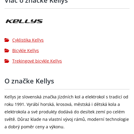
Sedlo:
KLS CrossLine
Řazení:
SHIMANO ST-EF500-8 EZ-fire Plus
Přesmykač:
SHIMANO TY710 (31.8 mm)
Přehazovačka:
SHIMANO TX800 (direct mount)
Cyklistika Kellys
Brzdy:
TEKTRO V-brake
Bicykle Kellys
Brzdové páky:
SHIMANO ST-EF500-8 EZ-fire Plus
Trekingové bicykle Kellys
Kazeta:
SHIMANO CS-HG200-8 (12-32T)
O značke Kellys
Řetěz:
KMC Z8
SHIMANO TY301 (48x38x28T) - délka 170
Kellys je slovenská značka jízdních kol a elektrokol s tradicí od
Kliky:
mm (S), 175 mm (M - XL)
roku 1991. Vyrábí horská, krosová, městská i dětská kola a
elektrokola a své produkty dodává do desítek zemí po celém
Středové
světě. Důraz klade na vlastní vývoj rámů, moderní technologie
cartridge (122 mm)
složení:
a dobrý poměr ceny a výkonu.