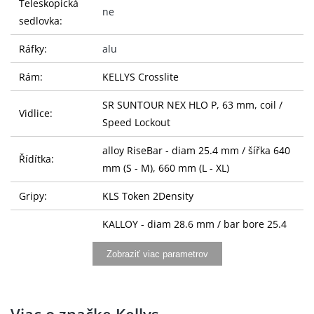
Teleskopická
ne
sedlovka:
Ráfky:
alu
Rám:
KELLYS Crosslite
SR SUNTOUR NEX HLO P, 63 mm, coil /
Vidlice:
Speed Lockout
alloy RiseBar - diam 25.4 mm / šířka 640
Řídítka:
mm (S - M), 660 mm (L - XL)
Gripy:
KLS Token 2Density
KALLOY - diam 28.6 mm / bar bore 25.4
Představec:
mm / 15° / délka 75 mm (S), 90 mm (M -
Zobraziť viac parametrov
L), 105 mm (XL)
Sedlovka:
KALLOY - diam 27.2 mm / délka 350 mm
Viac o značke Kellys