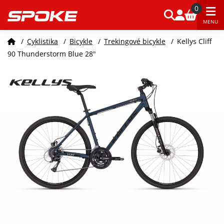
0
MENU
/
Cyklistika
/
Bicykle
/
Trekingové bicykle
/
Kellys Cliff
90 Thunderstorm Blue 28"