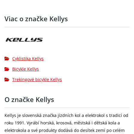
Sedlovka:
KALLOY - diam 27.2 mm / délka 350 mm
Viac o značke Kellys
Sedlo:
KLS CrossLine
Řazení:
SHIMANO SL-M315-8R Rapidfire Plus
Přesmykač:
SHIMANO TY601 (31.8 mm)
SHIMANO Acera M3020-8 nebo Altus
Přehazovačka:
Cyklistika Kellys
M370 (direct mount)
Bicykle Kellys
Brzdy:
TEKTRO Hydraulic Disc
Trekingové bicykle Kellys
Brzdové páky:
TEKTRO
O značke Kellys
Brzdové
přední 160 mm / zadní 160 mm
kotouče:
Kellys je slovenská značka jízdních kol a elektrokol s tradicí od
Kazeta:
SHIMANO CS-HG200-8 (12-32T)
roku 1991. Vyrábí horská, krosová, městská i dětská kola a
Řetěz:
KMC Z8
elektrokola a své produkty dodává do desítek zemí po celém