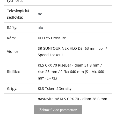
rýchlostí:
Teleskopická
ne
sedlovka:
Ráfky:
alu
Rám:
KELLYS Crosslite
SR SUNTOUR NEX HLO DS, 63 mm, coil /
Vidlice:
Speed Lockout
KLS CRX 70 RiseBar - diam 31.8 mm /
Řídítka:
rise 25 mm / šířka 640 mm (S - M), 660
mm (L - XL)
Gripy:
KLS Token 2Density
nastavitelný KLS CRX 70 - diam 28.6 mm
Představec:
/ bar bore 31.8 mm / délka 95 mm (S - L),
Zobraziť viac parametrov
110 mm (XL)