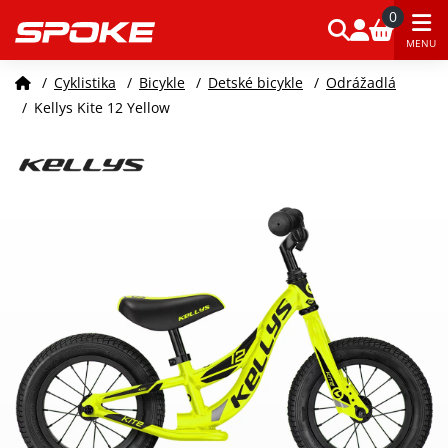
0
MENU
/
Cyklistika
/
Bicykle
/
Detské bicykle
/
Odrážadlá
/
Kellys Kite 12 Yellow