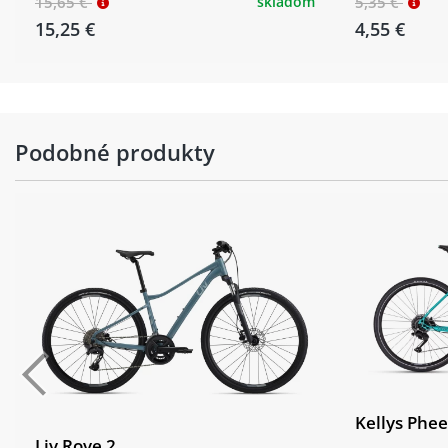
15,65 €
skladom
5,35 €
15,25 €
4,55 €
Podobné produkty
Kellys Phe
Liv Rove 2