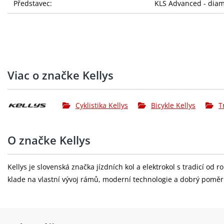
Představec:
KLS Advanced - diam
Sedlovka:
KLS Active - diam 30
Sedlo:
KLS
Řazení:
SHIMANO Cues SL-U4
Viac o značke Kellys
Přesmykač:
SHIMANO Cues U4010
Přehazovačka:
SHIMANO Cues U3020
Cyklistika Kellys
Bicykle Kellys
T
Brzdy:
SHIMANO MT200 Hydr
O značke Kellys
Brzdové páky:
SHIMANO BL-MT200
Brzdové kotouče:
přední 160 mm / za
Kellys je slovenská značka jízdních kol a elektrokol s tradicí od
klade na vlastní vývoj rámů, moderní technologie a dobrý pomě
Kazeta:
SHIMANO Linkglide C
Řetěz:
SHIMANO Linkglide 
Kliky:
SHIMANO Cues U4010-