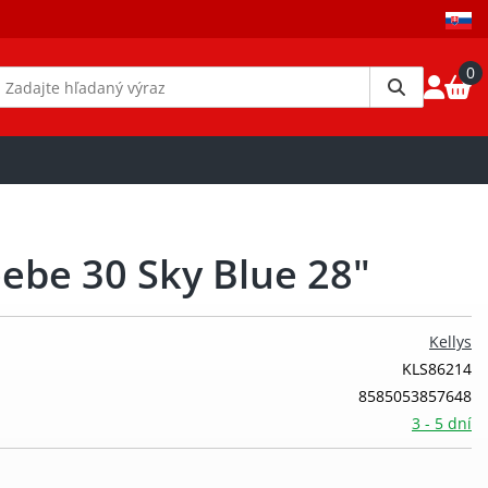
0
eebe 30 Sky Blue 28"
Kellys
KLS86214
8585053857648
3 - 5 dní