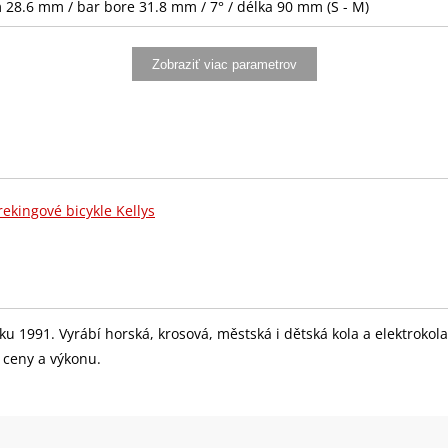
 28.6 mm / bar bore 31.8 mm / 7° / délka 90 mm (S - M)
.9 mm / délka 350 mm (S - M)
Zobraziť viac parametrov
010-9R Rapidfire Plus
-L (34.9 mm)
 (direct mount)
rekingové bicykle Kellys
aulic Disc
dní 160 mm
 roku 1991. Vyrábí horská, krosová, městská i dětská kola a elektrok
r ceny a výkonu.
S-LG300-9 (11-36T)
CN-LG500
2 (46x30T) - délka 170 mm (S), 175 mm (M)