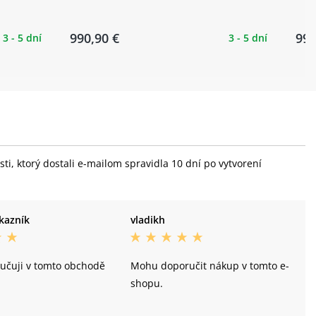
990,90 €
990
3 - 5 dní
3 - 5 dní
i, ktorý dostali e-mailom spravidla 10 dní po vytvorení
kazník
vladikh
ručuji v tomto obchodě
Mohu doporučit nákup v tomto e-
shopu.