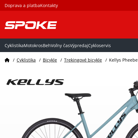
Doprava a platba
Kontakty
Cyklistika
Motokros
Beh
Voľny čas
Výpredaj
Cykloservis
/
Cyklistika
/
Bicykle
/
Trekingové bicykle
/
Kellys Pheebe