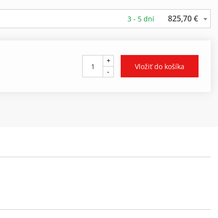
825,70 €
3 - 5 dní
+
-