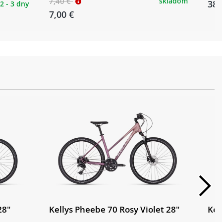
7,40 €
skladom
38,
2 - 3 dny
7,00 €
28"
Kellys Pheebe 70 Rosy Violet 28"
Kel