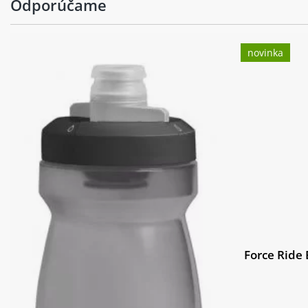
Odporúčame
Středové složení:
SHIMANO BB-UR400
novinka
Hlavové složení:
semi-integrated
Pedály:
alloy
Ráfky:
KLS Draft 23 Disc 62
Přední náboj:
SHIMANO QC300 Disc 
Pláště:
INNOVA 44-622 (700
Hmotnost:
14.60 kg (M) kg
výplet kola:
stainless steel black
Barva:
Sky blue
Force Ride 