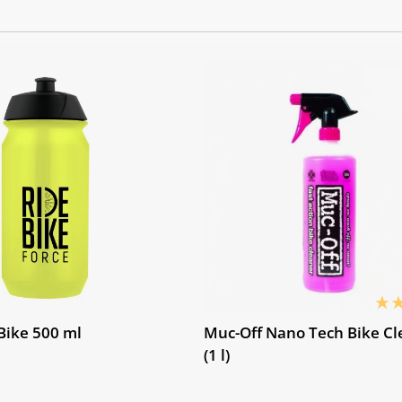
2x23 (32 děr)
Center Lock (32 děr)
x42C)
Bike 500 ml
Muc-Off Nano Tech Bike Cl
(1 l)