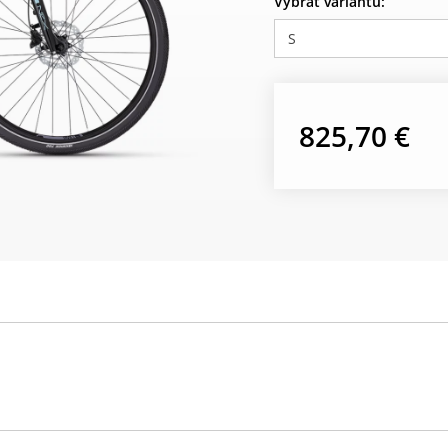
Vybrať variantu:
S
825,70 €