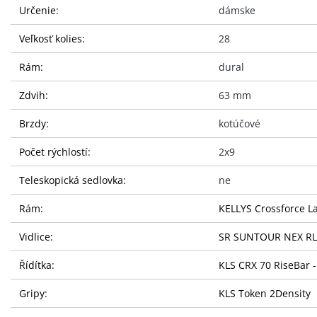
Určenie:
dámske
Veľkosť kolies:
28
Rám:
dural
Zdvih:
63 mm
Brzdy:
kotúčové
Počet rýchlostí:
2x9
Teleskopická sedlovka:
ne
Rám:
KELLYS Crossforce La
Vidlice:
SR SUNTOUR NEX RL D
Řídítka:
KLS CRX 70 RiseBar -
Gripy:
KLS Token 2Density