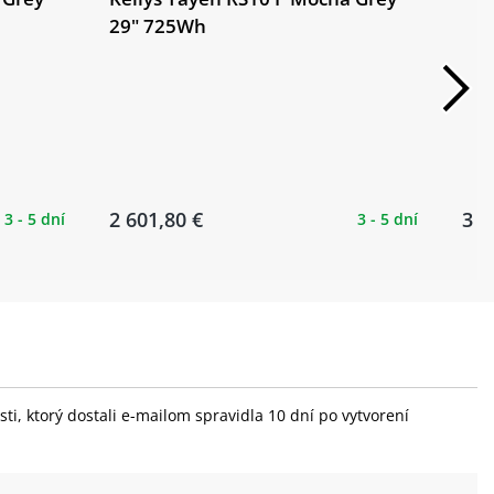
29" 725Wh
2 601,80 €
3 5
3 - 5 dní
3 - 5 dní
i, ktorý dostali e-mailom spravidla 10 dní po vytvorení