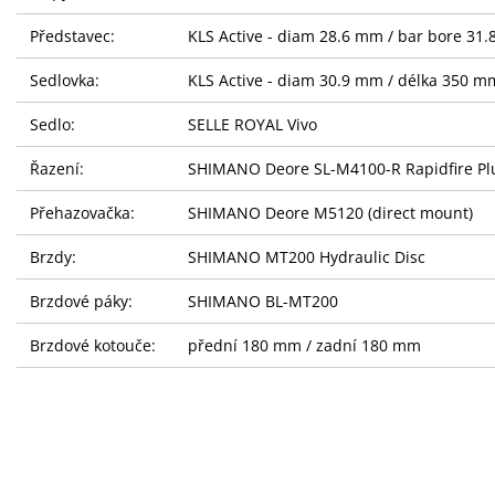
Představec:
KLS Active - diam 28.6 mm / bar bore 31.
Sedlovka:
KLS Active - diam 30.9 mm / délka 350 m
Sedlo:
SELLE ROYAL Vivo
Řazení:
SHIMANO Deore SL-M4100-R Rapidfire Plus
Přehazovačka:
SHIMANO Deore M5120 (direct mount)
Brzdy:
SHIMANO MT200 Hydraulic Disc
Brzdové páky:
SHIMANO BL-MT200
Brzdové kotouče:
přední 180 mm / zadní 180 mm
Kazeta:
SHIMANO CS-M4100-10 (11-46T)
Řetěz:
KMC e10T
Kliky:
SAMOX (34T) - délka 170 mm