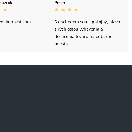
kazník
Peter
em kupovat sadu
S obchodom som spokojný, hlavne
s rýchlosťou vybavenia a
doručenia tovaru na odberné
miesto.