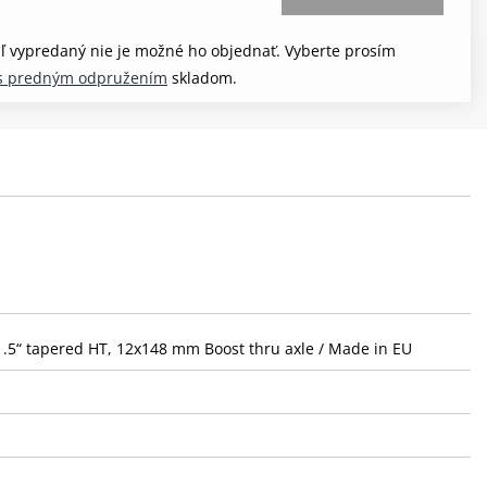
aľ vypredaný nie je možné ho objednať. Vyberte prosím
e s predným odpružením
skladom.
1.5“ tapered HT, 12x148 mm Boost thru axle / Made in EU