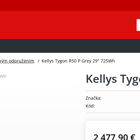
edným odpružením
/
Kellys Tygon R50 P Grey 29" 725Wh
Kellys Ty
Značka:
Kód:
2 477,90 €