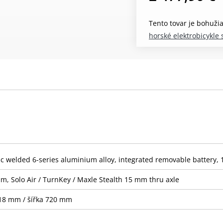
Tento tovar je bohuži
horské elektrobicykl
 welded 6-series aluminium alloy, integrated removable battery, 
m, Solo Air / TurnKey / Maxle Stealth 15 mm thru axle
 18 mm / šířka 720 mm