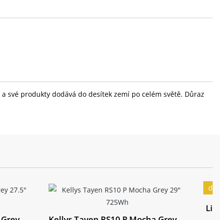
ola a své produkty dodává do desítek zemí po celém světě. Důraz
dop
Liv
 Grey
Kellys Tayen RS10 P Mocha Grey