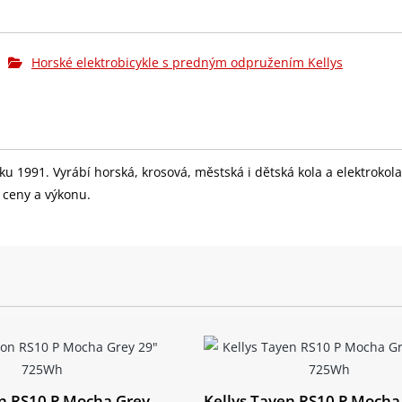
Horské elektrobicykle s predným odpružením Kellys
KT Disc (32 děr)
 (29x2.40) ADDIX
 roku 1991. Vyrábí horská, krosová, městská i dětská kola a elektrok
r ceny a výkonu.
movable 725 Wh / capacity 20 Ah, powered by BMZ
e Color Display
on RS10 P Mocha Grey
Kellys Tayen RS10 P Mocha