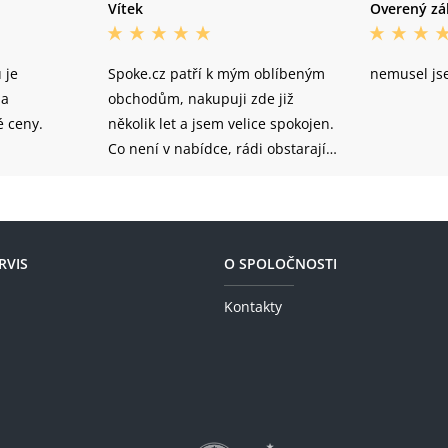
Vítek
Overený zá
 je
Spoke.cz patří k mým oblíbeným
nemusel js
 a
obchodům, nakupuji zde již
 ceny.
několik let a jsem velice spokojen.
Co není v nabídce, rádi obstarají a
celkově se mi moc líbí přístup k
zákazníkovi.
RVIS
O SPOLOČNOSTI
Kontakty