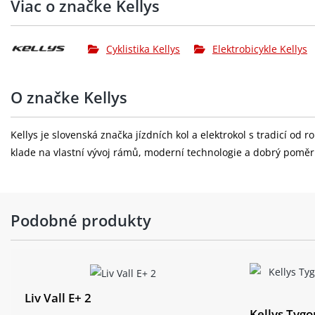
Viac o značke Kellys
Hlavové složení:
FSA 1.5 semi-integrated
Pedály:
plast
Cyklistika Kellys
Elektrobicykle Kellys
Ráfky:
KLS Valor 3 Disc 622x30 (32 děr)
O značke Kellys
Přední náboj:
SHIMANO MT400-B Disc Center Lock nebo 
Pláště:
SCHWALBE Nobby Nic Performance 60-622
Kellys je slovenská značka jízdních kol a elektrokol s tradicí od
klade na vlastní vývoj rámů, moderní technologie a dobrý pomě
výplet kola:
stainless steel black
motor:
PANASONIC GX Ultimate, 90 Nm, 36 V
baterie:
KELLYS Re-Charge V10 Li-ion internal re
Podobné produkty
cyklopočítač:
PANASONIC Bluetooth® 5.0 navigation Sid
Barva:
Grey
Liv Vall E+ 2
Kellys Tyg