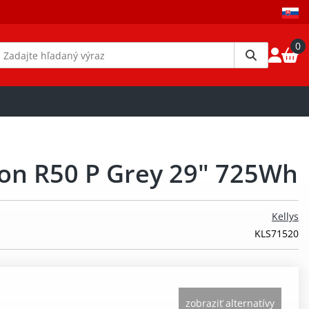
0
gon R50 P Grey 29" 725Wh
Kellys
KLS71520
zobraziť alternatívy