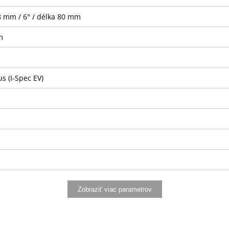
8 mm / 6° / délka 80 mm
m
 (I-Spec EV)
Zobraziť viac parametrov