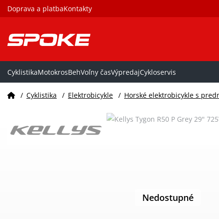
Doprava a platba
Kontakty
Cyklistika
Motokros
Beh
Voľny čas
Výpredaj
Cykloservis
/
Cyklistika
/
Elektrobicykle
/
Horské elektrobicykle s pr
Nedostupné