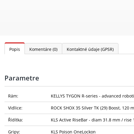
Popis
Komentáre
(0)
Kontaktné údaje (GPSR)
Parametre
Rám:
KELLYS TYGON R-series - advanced robotic
Vidlice:
ROCK SHOX 35 Silver TK (29) Boost, 120 m
Řídítka:
KLS Active RiseBar - diam 31.8 mm / rise
Gripy:
KLS Poison OneLockon